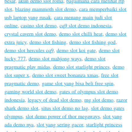
besar
,
akun demo slot roma
,
bagaimana cara melihat rtp
slot
,
blazing mammoth slot demo
,
cara memperbaiki slot
usb laptop yang rusak
,
cara menang main judi slot
online
,
casino slot demo
,
cq9 slot demo indonesia
,
crystal cavern slot demo
,
demo slot chilli heat
,
demo slot
extra juicy
,
demo slot fishing
,
demo slot fishing god
,
demo slot hercules cq9
,
demo slot koi gate
,
demo slot
lucky 777
,
demo slot mahjong ways
,
demo slot
pragmatic play midas
,
demo slot starlight princes
,
demo
slot super x
,
demo slot sweet bonanza xmas
,
free slot
pragmatic demo
,
game slot yang bisa beli free spin
,
gaming world slot demo
,
gates of olympus slot demo
indonesia
,
legacy of dead slot demo
,
mg slot demo
,
razor
shark demo slot
,
situs slot demo no lag
,
slot demo gates
olympus
,
slot demo power of thor megaways
,
slot yang
ada demo nya
,
slot yang sering gacor
,
starlight princess