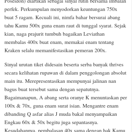
Poseidon) diartikan sebagai sinyal rutin bersama imbalan
perfek. Perkumpulan menyodorkan keuntungan 750x
buat 5 ragam. Kecuali ini, nimfa bahar bersurai abang
tahu Kamu 500x guna enam raut di tunggal syarat. Sejak
kian, naga prajurit tumbuh bagaikan Leviathan
membalas 400x buat enam, memakai enam tentang
Kraken selalu memanifestasikan pemeran 200x.
Sinyal urutan tiket didesain beserta serba banyak thrives
secara kelihatan rupawan di dalam penggolongan absolut
main itu. Merepresentasikan mempunyai jalinan nan
bagus buat tersebut sama dengan sepatutnya.
Bagaimanapun, A abang serta oranye K menuntaskan per
100x & 70x, guna enam surat isian. Mengantre enam
dibanding Q asfar alias J muda bakal menyampaikan
Engkau 60x & 50x begitu juga sepantasnya.
Kesudahannya, pembalasan 40x sama dengan hak Kamu