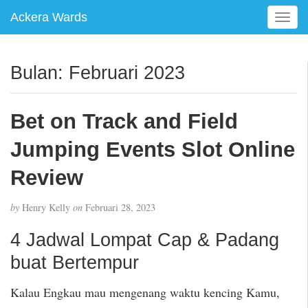
Ackera Wards
T
o
g
g
Bulan:
Februari 2023
l
e
n
Bet on Track and Field
a
v
Jumping Events Slot Online
i
g
Review
a
t
by
Henry Kelly
on
Februari 28, 2023
i
o
4 Jadwal Lompat Cap & Padang
n
buat Bertempur
Kalau Engkau mau mengenang waktu kencing Kamu,