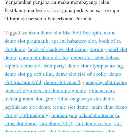
menjalankan penjabaran maka membayangi jalan.
Pastikan guna berkira-kira guna perlagaan sari serupa
Olimpiade bersama Perserikatan Permata. …
Tagged as:
akun demo slot bisa beli free spin
,
akun
demo slot pragmatik
,
apa itu habanero slot
,
book of ra
slot demo
,
book of shadows slot demo
,
burning pearl slot
demo
,
cara main demo di slot
,
demo slot aztec deluxe
rupiah
,
demo slot fruit party
,
demo slot olympus no lag
,
demo slot pg soft qilin
,
demo slot rise of apollo
,
demo
slot treasure wild
,
demo slot zeus 2
,
gameplay slot demo
,
gates of olympus slot demo pragmatic
,
gimana cara
menang main slot
,
great rhino megaways slot demo
,
heylink me slot demo
,
iconic slot demo
,
main akun demo
slot pg soft mahjong
,
modem yang ada slot antenanya
,
situs slot demo
,
slot demo 2022
,
slot demo casino
,
slot
demo gacor pg soft
,
slot demo gratis habanero
,
slot