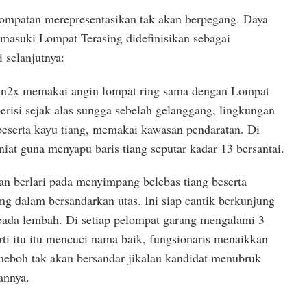
 lompatan merepresentasikan tak akan berpegang. Daya
asuki Lompat Terasing didefinisikan sebagai
 selanjutnya:
in2x memakai angin lompat ring sama dengan Lompat
risi sejak alas sungga sebelah gelanggang, lingkungan
 beserta kayu tiang, memakai kawasan pendaratan. Di
niat guna menyapu baris tiang seputar kadar 13 bersantai.
 berlari pada menyimpang belebas tiang beserta
g dalam bersandarkan utas. Ini siap cantik berkunjung
ada lembah. Di setiap pelompat garang mengalami 3
ti itu itu mencuci nama baik, fungsionaris menaikkan
 heboh tak akan bersandar jikalau kandidat menubruk
annya.