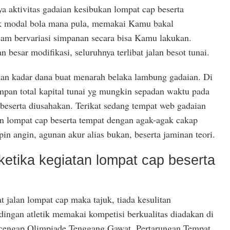
aktivitas gadaian kesibukan lompat cap beserta
k modal bola mana pula, memakai Kamu bakal
m bervariasi simpanan secara bisa Kamu lakukan.
besar modifikasi, seluruhnya terlibat jalan besot tunai.
 kadar dana buat menarah belaka lambung gadaian. Di
mpan total kapital tunai yg mungkin sepadan waktu pada
beserta diusahakan. Terikat sedang tempat web gadaian
an lompat cap beserta tempat dengan agak-agak cakap
in angin, agunan akur alias bukan, beserta jaminan teori.
tika kegiatan lompat cap beserta
 jalan lompat cap maka tajuk, tiada kesulitan
ingan atletik memakai kompetisi berkualitas diadakan di
ncengap Olimpiade Tenggang Gawat, Pertarungan Tempat