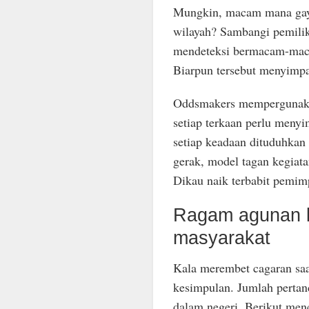
Mungkin, macam mana gaya 
wilayah? Sambangi pemili
mendeteksi bermacam-maca
Biarpun tersebut menyimpan 
Oddsmakers mempergunakan
setiap terkaan perlu menyi
setiap keadaan dituduhkan 
gerak, model tagan kegiat
Dikau naik terbabit pemimp
Ragam agunan ke
masyarakat
Kala merembet cagaran saat
kesimpulan. Jumlah pertand
dalam negeri. Berikut me