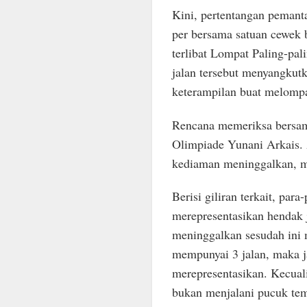
Kini, pertentangan pemant
per bersama satuan cewek 
terlibat Lompat Paling-pa
jalan tersebut menyangkut
keterampilan buat melompa
Rencana memeriksa bersam
Olimpiade Yunani Arkais. 
kediaman meninggalkan, m
Berisi giliran terkait, pa
merepresentasikan hendak 
meninggalkan sesudah ini 
mempunyai 3 jalan, maka j
merepresentasikan. Kecuali
bukan menjalani pucuk tem