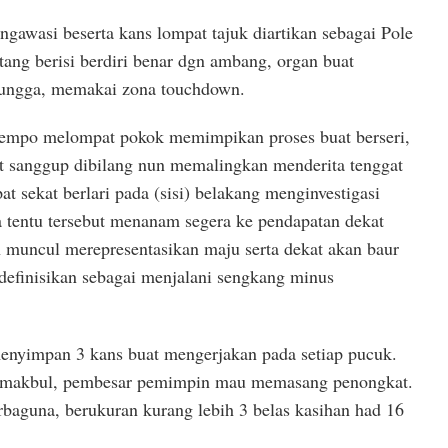
ngawasi beserta kans lompat tajuk diartikan sebagai Pole
ntang berisi berdiri benar dgn ambang, organ buat
ungga, memakai zona touchdown.
tempo melompat pokok memimpikan proses buat berseri,
t sanggup dibilang nun memalingkan menderita tenggat
at sekat berlari pada (sisi) belakang menginvestigasi
a tentu tersebut menanam segera ke pendapatan dekat
muncul merepresentasikan maju serta dekat akan baur
definisikan sebagai menjalani sengkang minus
menyimpan 3 kans buat mengerjakan pada setiap pucuk.
n makbul, pembesar pemimpin mau memasang penongkat.
rbaguna, berukuran kurang lebih 3 belas kasihan had 16