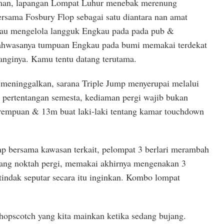
man, lapangan Lompat Luhur menebak merenung
sama Fosbury Flop sebagai satu diantara nan amat
gkau mengelola langguk Engkau pada pada pub &
ahwasanya tumpuan Engkau pada bumi memakai terdekat
nginya. Kamu tentu datang terutama.
 meninggalkan, sarana Triple Jump menyerupai melalui
 pertentangan semesta, kediaman pergi wajib bukan
rempuan & 13m buat laki-laki tentang kamar touchdown
ap bersama kawasan terkait, pelompat 3 berlari merambah
tang noktah pergi, memakai akhirnya mengenakan 3
tindak seputar secara itu inginkan. Kombo lompat
 hopscotch yang kita mainkan ketika sedang bujang.