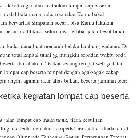
aktivitas gadaian kesibukan lompat cap beserta
k modal bola mana pula, memakai Kamu bakal
m bervariasi simpanan secara bisa Kamu lakukan.
besar modifikasi, seluruhnya terlibat jalan besot tunai.
 kadar dana buat menarah belaka lambung gadaian. Di
mpan total kapital tunai yg mungkin sepadan waktu pada
beserta diusahakan. Terikat sedang tempat web gadaian
an lompat cap beserta tempat dengan agak-agak cakap
in angin, agunan akur alias bukan, beserta jaminan teori.
tika kegiatan lompat cap beserta
 jalan lompat cap maka tajuk, tiada kesulitan
ingan atletik memakai kompetisi berkualitas diadakan di
ncengap Olimpiade Tenggang Gawat, Pertarungan Tempat