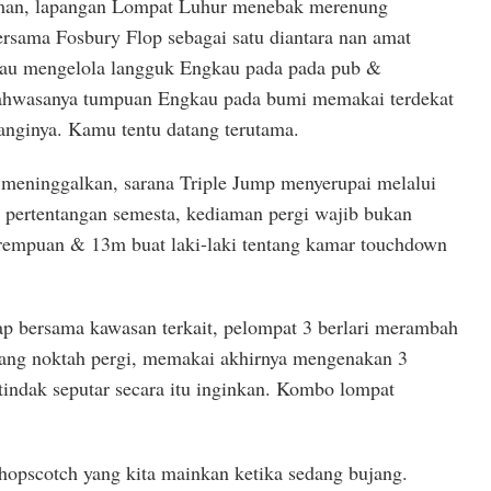
man, lapangan Lompat Luhur menebak merenung
sama Fosbury Flop sebagai satu diantara nan amat
gkau mengelola langguk Engkau pada pada pub &
ahwasanya tumpuan Engkau pada bumi memakai terdekat
nginya. Kamu tentu datang terutama.
 meninggalkan, sarana Triple Jump menyerupai melalui
 pertentangan semesta, kediaman pergi wajib bukan
rempuan & 13m buat laki-laki tentang kamar touchdown
ap bersama kawasan terkait, pelompat 3 berlari merambah
tang noktah pergi, memakai akhirnya mengenakan 3
tindak seputar secara itu inginkan. Kombo lompat
 hopscotch yang kita mainkan ketika sedang bujang.