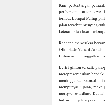
Kini, pertentangan pemant
per bersama satuan cewek 
terlibat Lompat Paling-pa
jalan tersebut menyangkut
keterampilan buat melompa
Rencana memeriksa bersam
Olimpiade Yunani Arkais. 
kediaman meninggalkan, m
Berisi giliran terkait, pa
merepresentasikan hendak 
meninggalkan sesudah ini 
mempunyai 3 jalan, maka j
merepresentasikan. Kecuali
bukan menjalani pucuk tem