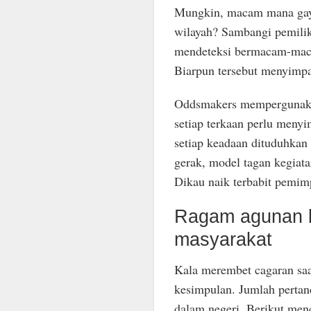
Mungkin, macam mana gaya 
wilayah? Sambangi pemili
mendeteksi bermacam-maca
Biarpun tersebut menyimpan 
Oddsmakers mempergunakan
setiap terkaan perlu menyi
setiap keadaan dituduhkan 
gerak, model tagan kegiat
Dikau naik terbabit pemimp
Ragam agunan ke
masyarakat
Kala merembet cagaran saat
kesimpulan. Jumlah pertand
dalam negeri. Berikut me