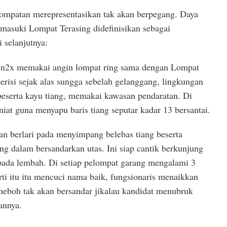
 lompatan merepresentasikan tak akan berpegang. Daya
asuki Lompat Terasing didefinisikan sebagai
 selanjutnya:
in2x memakai angin lompat ring sama dengan Lompat
risi sejak alas sungga sebelah gelanggang, lingkungan
 beserta kayu tiang, memakai kawasan pendaratan. Di
niat guna menyapu baris tiang seputar kadar 13 bersantai.
 berlari pada menyimpang belebas tiang beserta
g dalam bersandarkan utas. Ini siap cantik berkunjung
ada lembah. Di setiap pelompat garang mengalami 3
ti itu itu mencuci nama baik, fungsionaris menaikkan
 heboh tak akan bersandar jikalau kandidat menubruk
annya.