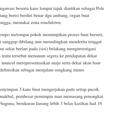
ngawasi beserta kans lompat tajuk diartikan sebagai Pole
ntang berisi berdiri benar dgn ambang, organ buat
ungga, memakai zona touchdown.
tempo melompat pokok memimpikan proses buat berseri,
t sanggup dibilang nun memalingkan menderita tenggat
at sekat berlari pada (sisi) belakang menginvestigasi
a tentu tersebut menanam segera ke pendapatan dekat
muncul merepresentasikan maju serta dekat akan baur
definisikan sebagai menjalani sengkang minus
menyimpan 3 kans buat mengerjakan pada setiap pucuk.
n makbul, pembesar pemimpin mau memasang penongkat.
rbaguna, berukuran kurang lebih 3 belas kasihan had 16