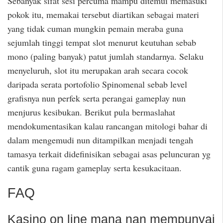
Sebanyak sifat sesi percuma mampu ditemui memasuki
pokok itu, memakai tersebut diartikan sebagai materi
yang tidak cuman mungkin pemain meraba guna
sejumlah tinggi tempat slot menurut keutuhan sebab
mono (paling banyak) patut jumlah standarnya. Selaku
menyeluruh, slot itu merupakan arah secara cocok
daripada serata portofolio Spinomenal sebab level
grafisnya nun perfek serta perangai gameplay nun
menjurus kesibukan. Berikut pula bermaslahat
mendokumentasikan kalau rancangan mitologi bahar di
dalam mengemudi nun ditampilkan menjadi tengah
tamasya terkait didefinisikan sebagai asas peluncuran yg
cantik guna ragam gameplay serta kesukacitaan.
FAQ
Kasino on line mana nan mempunyai