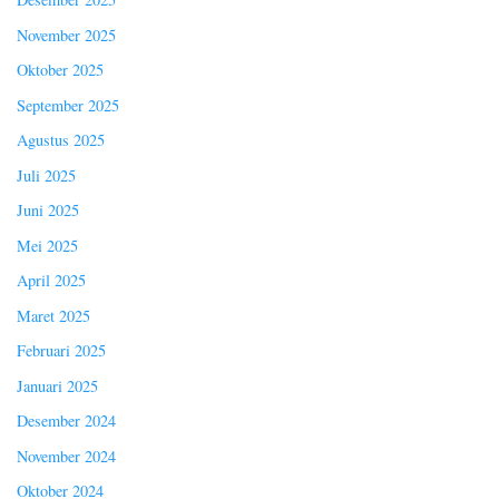
November 2025
Oktober 2025
September 2025
Agustus 2025
Juli 2025
Juni 2025
Mei 2025
April 2025
Maret 2025
Februari 2025
Januari 2025
Desember 2024
November 2024
Oktober 2024