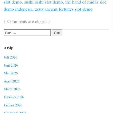
slot demo
,
sushi oishi slot demo
,
the hand of midas slot
demo indonesia
,
zeus ancient fortunes slot demo
{
Comments are closed
}
Arsip
Juli 2026
Juni 2026
Mei 2026
April 2026
Maret 2026
Februari 2026
Januari 2026
Desember 2025