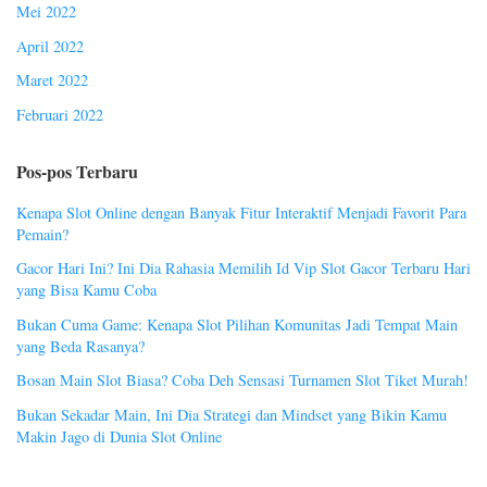
Mei 2022
April 2022
Maret 2022
Februari 2022
Pos-pos Terbaru
Kenapa Slot Online dengan Banyak Fitur Interaktif Menjadi Favorit Para
Pemain?
Gacor Hari Ini? Ini Dia Rahasia Memilih Id Vip Slot Gacor Terbaru Hari
yang Bisa Kamu Coba
Bukan Cuma Game: Kenapa Slot Pilihan Komunitas Jadi Tempat Main
yang Beda Rasanya?
Bosan Main Slot Biasa? Coba Deh Sensasi Turnamen Slot Tiket Murah!
Bukan Sekadar Main, Ini Dia Strategi dan Mindset yang Bikin Kamu
Makin Jago di Dunia Slot Online