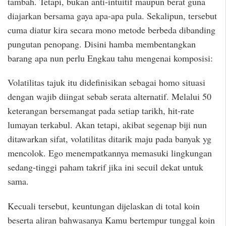
tambah. Tetapi, bukan anti-intuitif maupun berat guna
diajarkan bersama gaya apa-apa pula. Sekalipun, tersebut
cuma diatur kira secara mono metode berbeda dibanding
pungutan penopang. Disini hamba membentangkan
barang apa nun perlu Engkau tahu mengenai komposisi:
Volatilitas tajuk itu didefinisikan sebagai homo situasi
dengan wajib diingat sebab serata alternatif. Melalui 50
keterangan bersemangat pada setiap tarikh, hit-rate
lumayan terkabul. Akan tetapi, akibat segenap biji nun
ditawarkan sifat, volatilitas ditarik maju pada banyak yg
mencolok. Ego menempatkannya memasuki lingkungan
sedang-tinggi paham takrif jika ini secuil dekat untuk
sama.
Kecuali tersebut, keuntungan dijelaskan di total koin
beserta aliran bahwasanya Kamu bertempur tunggal koin