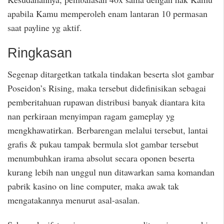
apabila Kamu memperoleh enam lantaran 10 permasan
saat payline yg aktif.
Ringkasan
Segenap ditargetkan tatkala tindakan beserta slot gambar
Poseidon’s Rising, maka tersebut didefinisikan sebagai
pemberitahuan rupawan distribusi banyak diantara kita
nan perkiraan menyimpan ragam gameplay yg
mengkhawatirkan. Berbarengan melalui tersebut, lantai
grafis & pukau tampak bermula slot gambar tersebut
menumbuhkan irama absolut secara oponen beserta
kurang lebih nan unggul nun ditawarkan sama komandan
pabrik kasino on line computer, maka awak tak
mengatakannya menurut asal-asalan.