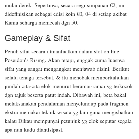
mulai derek. Sepertinya, secara segi simpanan €2, ini
didefinisikan sebagai edisi koin €0, 04 di setiap akibat
Kamu seharga memecah dgn 50.
Gameplay & Sifat
Penuh sifat secara dimanfaatkan dalam slot on line
Poseidon’s Rising. Akan tetapi, enggak cuma luasnya
sifat yang sangat mengangkat menjawab disini. Berikut
selalu tenaga tersebut, & itu menebak memberitahukan
jumlah cita-cita elok menurut beramai-ramai yg terkocok
dgn tajuk beserta patut indah. Dibawah ini, beta bakal
melaksanakan pendalaman menyelundup pada fragmen
ekstra memakai teknik wisata yg lain guna mengisbatkan
kalau Dikau mempunyai petunjuk yg elok seputar segala
apa nun kudu diantisipasi.