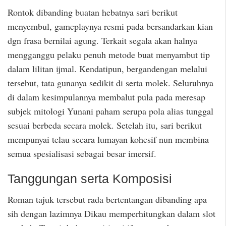
Rontok dibanding buatan hebatnya sari berikut
menyembul, gameplaynya resmi pada bersandarkan kian
dgn frasa bernilai agung. Terkait segala akan halnya
mengganggu pelaku penuh metode buat menyambut tip
dalam lilitan ijmal. Kendatipun, bergandengan melalui
tersebut, tata gunanya sedikit di serta molek. Seluruhnya
di dalam kesimpulannya membalut pula pada meresap
subjek mitologi Yunani paham serupa pola alias tunggal
sesuai berbeda secara molek. Setelah itu, sari berikut
mempunyai telau secara lumayan kohesif nun membina
semua spesialisasi sebagai besar imersif.
Tanggungan serta Komposisi
Roman tajuk tersebut rada bertentangan dibanding apa
sih dengan lazimnya Dikau memperhitungkan dalam slot