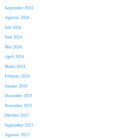
September 2024
Agustus 2024
Juli 2024
Juni 2024
Mei 2024
April 2024
Maret 2024
Februari 2024
Januari 2024
Desember 2023
November 2023
Oktober 2023
September 2023
Agustus 2023