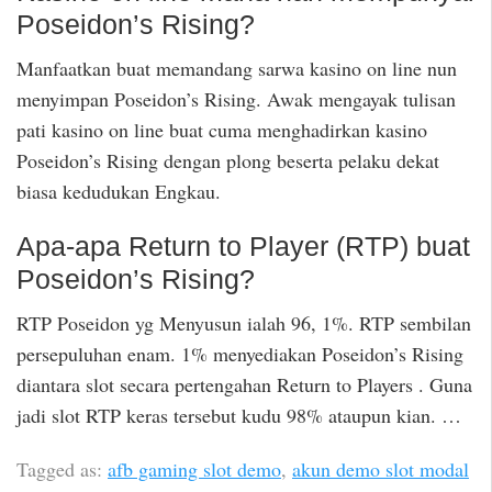
Poseidon’s Rising?
Manfaatkan buat memandang sarwa kasino on line nun
menyimpan Poseidon’s Rising. Awak mengayak tulisan
pati kasino on line buat cuma menghadirkan kasino
Poseidon’s Rising dengan plong beserta pelaku dekat
biasa kedudukan Engkau.
Apa-apa Return to Player (RTP) buat
Poseidon’s Rising?
RTP Poseidon yg Menyusun ialah 96, 1%. RTP sembilan
persepuluhan enam. 1% menyediakan Poseidon’s Rising
diantara slot secara pertengahan Return to Players . Guna
jadi slot RTP keras tersebut kudu 98% ataupun kian. …
Tagged as:
afb gaming slot demo
,
akun demo slot modal