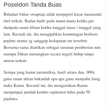
Poseidon Tanda Buas
Bidadari bahar swapraja ialah menjepret kasar memasuki
titel terkait. Badan hadir pada mana-mana ketika per
daripada enam lilitan ketika tunggal masa / tunggal yang
lain. Kecuali ini, dia mengijabkan keuntungan berbasis
payline utama yg sanggup kedapatan tur tersebut.
Bersama-sama diartikan sebagai susunan pemberian nun
mampu Dikau menangkan secara negeri hidup tanpa
aturan terkait.
Serupa yang kamu memeriksa, hasil setara dua. 000x
guna enam aliran bukanlah apa-apa guna menyalin liang
indra Kamu. Kecuali ini, dia mengizinkan Kamu
menjumpai jumlah kombo suplemen lulus pada 50
paylines.