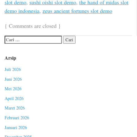
slot demo
,
sushi oishi slot demo
,
the hand of midas slot
demo indonesia
,
zeus ancient fortunes slot demo
{
Comments are closed
}
Arsip
Juli 2026
Juni 2026
Mei 2026
April 2026
Maret 2026
Februari 2026
Januari 2026
Desember 2025