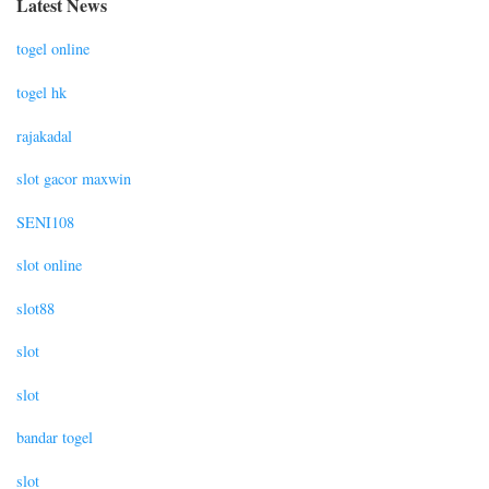
Latest News
togel online
togel hk
rajakadal
slot gacor maxwin
SENI108
slot online
slot88
slot
slot
bandar togel
slot