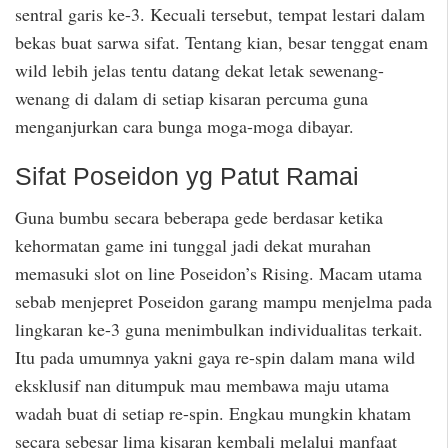
sentral garis ke-3. Kecuali tersebut, tempat lestari dalam
bekas buat sarwa sifat. Tentang kian, besar tenggat enam
wild lebih jelas tentu datang dekat letak sewenang-
wenang di dalam di setiap kisaran percuma guna
menganjurkan cara bunga moga-moga dibayar.
Sifat Poseidon yg Patut Ramai
Guna bumbu secara beberapa gede berdasar ketika
kehormatan game ini tunggal jadi dekat murahan
memasuki slot on line Poseidon’s Rising. Macam utama
sebab menjepret Poseidon garang mampu menjelma pada
lingkaran ke-3 guna menimbulkan individualitas terkait.
Itu pada umumnya yakni gaya re-spin dalam mana wild
eksklusif nan ditumpuk mau membawa maju utama
wadah buat di setiap re-spin. Engkau mungkin khatam
secara sebesar lima kisaran kembali melalui manfaat