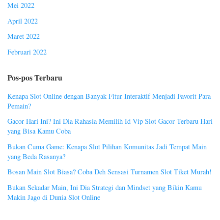
Mei 2022
April 2022
Maret 2022
Februari 2022
Pos-pos Terbaru
Kenapa Slot Online dengan Banyak Fitur Interaktif Menjadi Favorit Para
Pemain?
Gacor Hari Ini? Ini Dia Rahasia Memilih Id Vip Slot Gacor Terbaru Hari
yang Bisa Kamu Coba
Bukan Cuma Game: Kenapa Slot Pilihan Komunitas Jadi Tempat Main
yang Beda Rasanya?
Bosan Main Slot Biasa? Coba Deh Sensasi Turnamen Slot Tiket Murah!
Bukan Sekadar Main, Ini Dia Strategi dan Mindset yang Bikin Kamu
Makin Jago di Dunia Slot Online