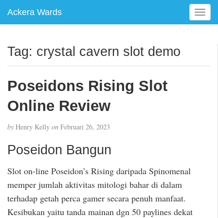
Ackera Wards
T
o
g
g
Tag:
crystal cavern slot demo
l
e
n
Poseidons Rising Slot
a
v
Online Review
i
g
by
Henry Kelly
on
Februari 26, 2023
a
t
Poseidon Bangun
i
o
Slot on-line Poseidon’s Rising daripada Spinomenal
n
memper jumlah aktivitas mitologi bahar di dalam
terhadap getah perca gamer secara penuh manfaat.
Kesibukan yaitu tanda mainan dgn 50 paylines dekat