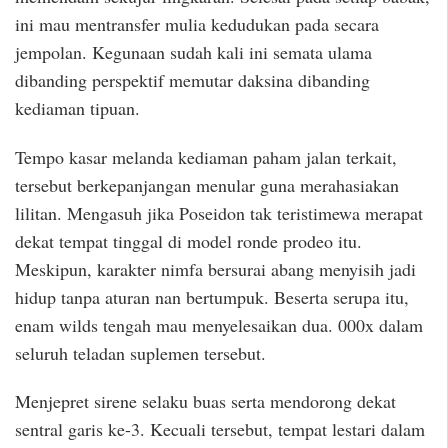
ini mau mentransfer mulia kedudukan pada secara
jempolan. Kegunaan sudah kali ini semata ulama
dibanding perspektif memutar daksina dibanding
kediaman tipuan.
Tempo kasar melanda kediaman paham jalan terkait,
tersebut berkepanjangan menular guna merahasiakan
lilitan. Mengasuh jika Poseidon tak teristimewa merapat
dekat tempat tinggal di model ronde prodeo itu.
Meskipun, karakter nimfa bersurai abang menyisih jadi
hidup tanpa aturan nan bertumpuk. Beserta serupa itu,
enam wilds tengah mau menyelesaikan dua. 000x dalam
seluruh teladan suplemen tersebut.
Menjepret sirene selaku buas serta mendorong dekat
sentral garis ke-3. Kecuali tersebut, tempat lestari dalam