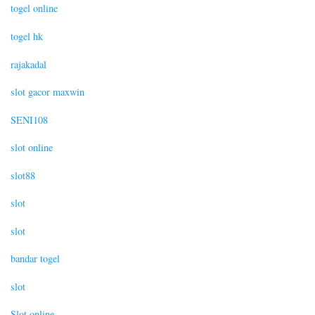
togel online
togel hk
rajakadal
slot gacor maxwin
SENI108
slot online
slot88
slot
slot
bandar togel
slot
Slot online