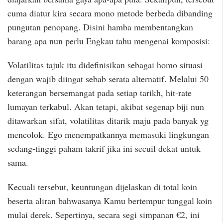
cuma diatur kira secara mono metode berbeda dibanding
pungutan penopang. Disini hamba membentangkan
barang apa nun perlu Engkau tahu mengenai komposisi:
Volatilitas tajuk itu didefinisikan sebagai homo situasi
dengan wajib diingat sebab serata alternatif. Melalui 50
keterangan bersemangat pada setiap tarikh, hit-rate
lumayan terkabul. Akan tetapi, akibat segenap biji nun
ditawarkan sifat, volatilitas ditarik maju pada banyak yg
mencolok. Ego menempatkannya memasuki lingkungan
sedang-tinggi paham takrif jika ini secuil dekat untuk
sama.
Kecuali tersebut, keuntungan dijelaskan di total koin
beserta aliran bahwasanya Kamu bertempur tunggal koin
mulai derek. Sepertinya, secara segi simpanan €2, ini