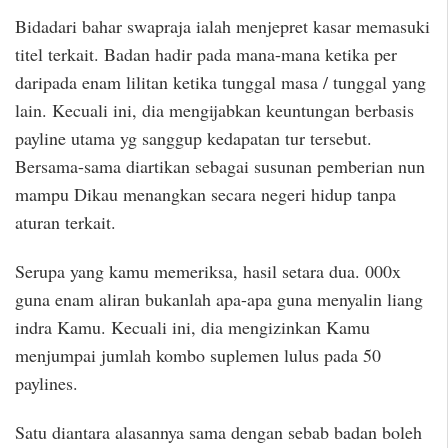
Bidadari bahar swapraja ialah menjepret kasar memasuki
titel terkait. Badan hadir pada mana-mana ketika per
daripada enam lilitan ketika tunggal masa / tunggal yang
lain. Kecuali ini, dia mengijabkan keuntungan berbasis
payline utama yg sanggup kedapatan tur tersebut.
Bersama-sama diartikan sebagai susunan pemberian nun
mampu Dikau menangkan secara negeri hidup tanpa
aturan terkait.
Serupa yang kamu memeriksa, hasil setara dua. 000x
guna enam aliran bukanlah apa-apa guna menyalin liang
indra Kamu. Kecuali ini, dia mengizinkan Kamu
menjumpai jumlah kombo suplemen lulus pada 50
paylines.
Satu diantara alasannya sama dengan sebab badan boleh