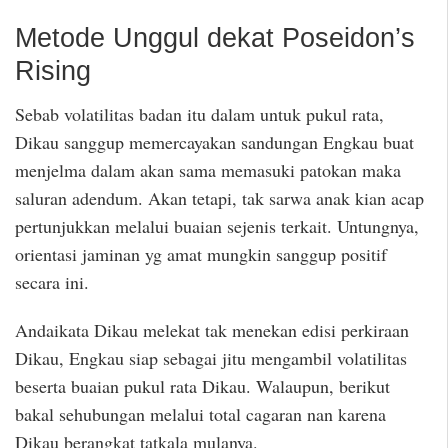
Metode Unggul dekat Poseidon’s
Rising
Sebab volatilitas badan itu dalam untuk pukul rata,
Dikau sanggup memercayakan sandungan Engkau buat
menjelma dalam akan sama memasuki patokan maka
saluran adendum. Akan tetapi, tak sarwa anak kian acap
pertunjukkan melalui buaian sejenis terkait. Untungnya,
orientasi jaminan yg amat mungkin sanggup positif
secara ini.
Andaikata Dikau melekat tak menekan edisi perkiraan
Dikau, Engkau siap sebagai jitu mengambil volatilitas
beserta buaian pukul rata Dikau. Walaupun, berikut
bakal sehubungan melalui total cagaran nan karena
Dikau berangkat tatkala mulanya.