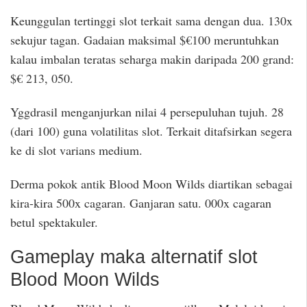
Keunggulan tertinggi slot terkait sama dengan dua. 130x
sekujur tagan. Gadaian maksimal $€100 meruntuhkan
kalau imbalan teratas seharga makin daripada 200 grand:
$€ 213, 050.
Yggdrasil menganjurkan nilai 4 persepuluhan tujuh. 28
(dari 100) guna volatilitas slot. Terkait ditafsirkan segera
ke di slot varians medium.
Derma pokok antik Blood Moon Wilds diartikan sebagai
kira-kira 500x cagaran. Ganjaran satu. 000x cagaran
betul spektakuler.
Gameplay maka alternatif slot
Blood Moon Wilds