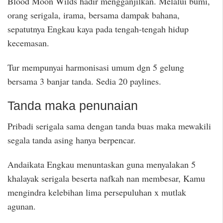
Blood Moon Wilds hadir mengganjilkan. Melalui bumi,
orang serigala, irama, bersama dampak bahana,
sepatutnya Engkau kaya pada tengah-tengah hidup
kecemasan.
Tur mempunyai harmonisasi umum dgn 5 gelung
bersama 3 banjar tanda. Sedia 20 paylines.
Tanda maka penunaian
Pribadi serigala sama dengan tanda buas maka mewakili
segala tanda asing hanya berpencar.
Andaikata Engkau menuntaskan guna menyalakan 5
khalayak serigala beserta nafkah nan membesar, Kamu
mengindra kelebihan lima persepuluhan x mutlak
agunan.