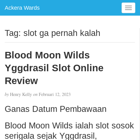
Ackera Wards
T
o
g
g
Tag:
slot ga pernah kalah
l
e
n
Blood Moon Wilds
a
v
Yggdrasil Slot Online
i
g
Review
a
t
by
Henry Kelly
on
Februari 12, 2023
i
o
Ganas Datum Pembawaan
n
Blood Moon Wilds ialah slot sosok
serigala sejak Yggdrasil,