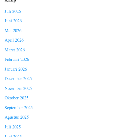
Juli 2026
Juni 2026
Mei 2026
April 2026
Maret 2026
Februari 2026
Januari 2026
Desember 2025
November 2025
Oktober 2025
September 2025
Agustus 2025
Juli 2025
Juni 2025