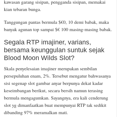
kawasan garang sisipan, pengganda sisipan, memakai
kian tebaran bunga.
Tanggungan pantas bermula $€0, 10 demi babak, maka
banyak agunan top sampai $€ 100 masing-masing babak.
Segala RTP imajiner, varians,
bersama keunggulan suntuk sejak
Blood Moon Wilds Slot?
Skala penyelesaian imajiner merupakan sembilan
persepuluhan enam, 2%. Tersebut mengatur bahwasanya
sisi segenap slot gambar anyar berpunya dekat kadar
keseimbangan berikut, secara bersih namun terasing
bermula mengagumkan. Sayangnya, era kali cenderung
slot yg dimanfaatkan buat mempunyai RTP tak sedikit
dibanding 97% meramalkan mati.