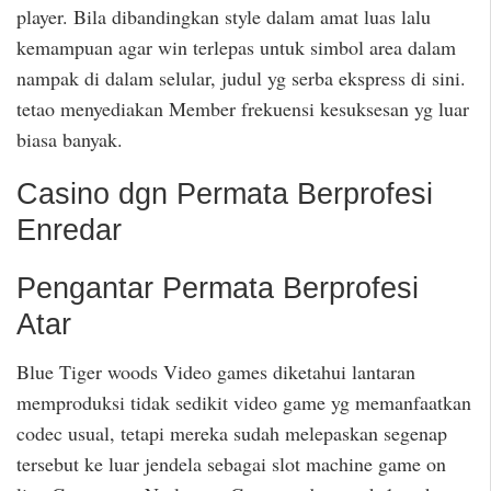
player. Bila dibandingkan style dalam amat luas lalu
kemampuan agar win terlepas untuk simbol area dalam
nampak di dalam selular, judul yg serba ekspress di sini.
tetao menyediakan Member frekuensi kesuksesan yg luar
biasa banyak.
Casino dgn Permata Berprofesi
Enredar
Pengantar Permata Berprofesi
Atar
Blue Tiger woods Video games diketahui lantaran
memproduksi tidak sedikit video game yg memanfaatkan
codec usual, tetapi mereka sudah melepaskan segenap
tersebut ke luar jendela sebagai slot machine game on