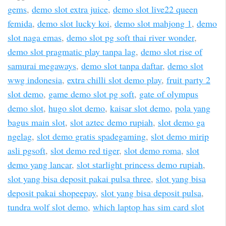
gems
,
demo slot extra juice
,
demo slot live22 queen
femida
,
demo slot lucky koi
,
demo slot mahjong 1
,
demo
slot naga emas
,
demo slot pg soft thai river wonder
,
demo slot pragmatic play tanpa lag
,
demo slot rise of
samurai megaways
,
demo slot tanpa daftar
,
demo slot
wwg indonesia
,
extra chilli slot demo play
,
fruit party 2
slot demo
,
game demo slot pg soft
,
gate of olympus
demo slot
,
hugo slot demo
,
kaisar slot demo
,
pola yang
bagus main slot
,
slot aztec demo rupiah
,
slot demo ga
ngelag
,
slot demo gratis spadegaming
,
slot demo mirip
asli pgsoft
,
slot demo red tiger
,
slot demo roma
,
slot
demo yang lancar
,
slot starlight princess demo rupiah
,
slot yang bisa deposit pakai pulsa three
,
slot yang bisa
deposit pakai shopeepay
,
slot yang bisa deposit pulsa
,
tundra wolf slot demo
,
which laptop has sim card slot