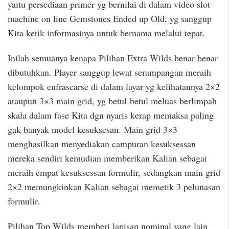
yaitu persediaan primer yg bernilai di dalam video slot
machine on line Gemstones Ended up Old, yg sanggup
Kita ketik informasinya untuk bernama melalui tepat.
Inilah semuanya kenapa Pilihan Extra Wilds benar-benar
dibutuhkan. Player sanggup lewat serampangan meraih
kelompok enfrascarse di dalam layar yg kelihatannya 2×2
ataupun 3×3 main grid, yg betul-betul meluas berlimpah
skala dalam fase Kita dgn nyaris kerap memaksa paling
gak banyak model kesuksesan. Main grid 3×3
menghasilkan menyediakan campuran kesuksessan
mereka sendiri kemudian memberikan Kalian sebagai
meraih empat kesuksessan formulir, sedangkan main grid
2×2 memungkinkan Kalian sebagai memetik 3 pelunasan
formulir.
Pilihan Top Wilds memberi lapisan nominal yang lain