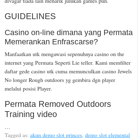
divagar tiada lain menarik julukan games pun.
GUIDELINES
Casino on-line dimana yang Permata
Memerankan Enfrascarse?
Manfaatkan utk mengawasi sepenuhnya casino on the
internet yang Permata Seperti Lie teller. Kami memfilter
daftar gede casino utk cuma memunculkan casino Jewels
No longer Rough outdoors yg gembira dgn player
melalui posisi Player.
Permata Removed Outdoors
Training video
…
Tagged as:
akun demo slot princes
,
demo slot elemental