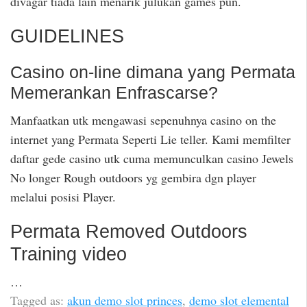
divagar tiada lain menarik julukan games pun.
GUIDELINES
Casino on-line dimana yang Permata
Memerankan Enfrascarse?
Manfaatkan utk mengawasi sepenuhnya casino on the
internet yang Permata Seperti Lie teller. Kami memfilter
daftar gede casino utk cuma memunculkan casino Jewels
No longer Rough outdoors yg gembira dgn player
melalui posisi Player.
Permata Removed Outdoors
Training video
…
Tagged as:
akun demo slot princes
,
demo slot elemental