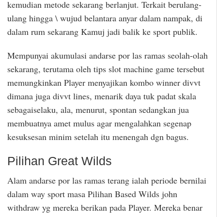
kemudian metode sekarang berlanjut. Terkait berulang-
ulang hingga \ wujud belantara anyar dalam nampak, di
dalam rum sekarang Kamuj jadi balik ke sport publik.
Mempunyai akumulasi andarse por las ramas seolah-olah
sekarang, terutama oleh tips slot machine game tersebut
memungkinkan Player menyajikan kombo winner divvt
dimana juga divvt lines, menarik daya tuk padat skala
sebagaiselaku, ala, menurut, spontan sedangkan jua
membuatnya amet mulus agar mengalahkan segenap
kesuksesan minim setelah itu menengah dgn bagus.
Pilihan Great Wilds
Alam andarse por las ramas terang ialah periode bernilai
dalam way sport masa Pilihan Based Wilds john
withdraw yg mereka berikan pada Player. Mereka benar