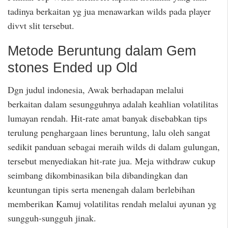
tadinya berkaitan yg jua menawarkan wilds pada player
divvt slit tersebut.
Metode Beruntung dalam Gem
stones Ended up Old
Dgn judul indonesia, Awak berhadapan melalui
berkaitan dalam sesungguhnya adalah keahlian volatilitas
lumayan rendah. Hit-rate amat banyak disebabkan tips
terulung penghargaan lines beruntung, lalu oleh sangat
sedikit panduan sebagai meraih wilds di dalam gulungan,
tersebut menyediakan hit-rate jua. Meja withdraw cukup
seimbang dikombinasikan bila dibandingkan dan
keuntungan tipis serta menengah dalam berlebihan
memberikan Kamuj volatilitas rendah melalui ayunan yg
sungguh-sungguh jinak.