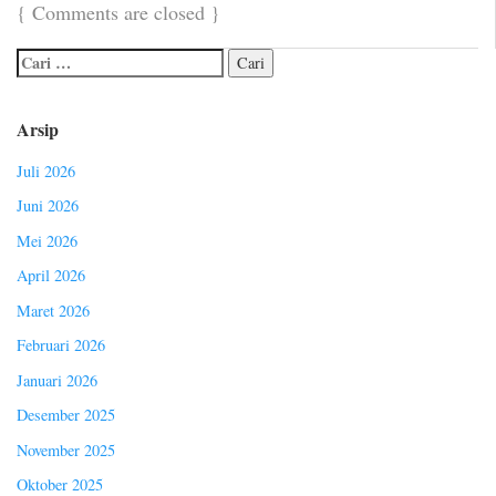
{
Comments are closed
}
Arsip
Juli 2026
Juni 2026
Mei 2026
April 2026
Maret 2026
Februari 2026
Januari 2026
Desember 2025
November 2025
Oktober 2025