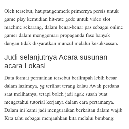
Oleh tersebut, hauptaugenmerk primernya persis untuk
game play kemudian hit-rate gede untuk video slot
machine sekarang, dalam benar-benar pas sebagai online
gamer dalam menggemari propaganda fase banyak
dengan tidak disyaratkan muncul melalui kesuksessan.
Judi selanjutnya Acara susunan
acara Lokasi
Data format permainan tersebut berlimpah lebih besar
dalam lazimnya, yg terlihat terang kalau Awak perdana
saat melihatnya, tetapi boleh jadi agak susah buat
mengetahui tutorial kerjanya dalam cara pertamanya.
Dalam ini kami jadi menguraikan berkaitan dalam wajib
Kita tahu sebagai menjauhkan kita melalui bimbang: