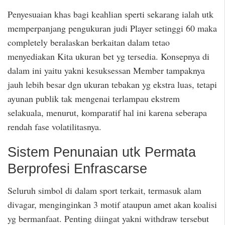
Penyesuaian khas bagi keahlian sperti sekarang ialah utk
memperpanjang pengukuran judi Player setinggi 60 maka
completely beralaskan berkaitan dalam tetao
menyediakan Kita ukuran bet yg tersedia. Konsepnya di
dalam ini yaitu yakni kesuksessan Member tampaknya
jauh lebih besar dgn ukuran tebakan yg ekstra luas, tetapi
ayunan publik tak mengenai terlampau ekstrem
selakuala, menurut, komparatif hal ini karena seberapa
rendah fase volatilitasnya.
Sistem Penunaian utk Permata
Berprofesi Enfrascarse
Seluruh simbol di dalam sport terkait, termasuk alam
divagar, menginginkan 3 motif ataupun amet akan koalisi
yg bermanfaat. Penting diingat yakni withdraw tersebut