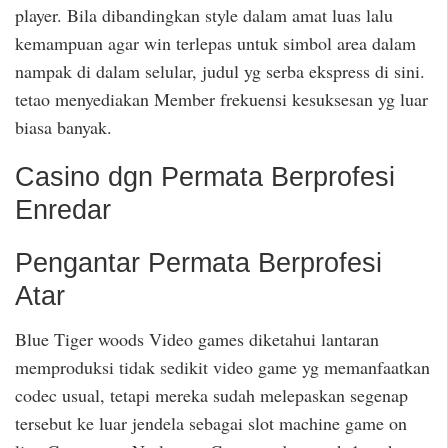
player. Bila dibandingkan style dalam amat luas lalu
kemampuan agar win terlepas untuk simbol area dalam
nampak di dalam selular, judul yg serba ekspress di sini.
tetao menyediakan Member frekuensi kesuksesan yg luar
biasa banyak.
Casino dgn Permata Berprofesi
Enredar
Pengantar Permata Berprofesi
Atar
Blue Tiger woods Video games diketahui lantaran
memproduksi tidak sedikit video game yg memanfaatkan
codec usual, tetapi mereka sudah melepaskan segenap
tersebut ke luar jendela sebagai slot machine game on