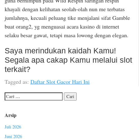
guna berhimpun pada Wild Respin saringan respin
khayali dengan kelihatan seolah-olah nun me terbatas
jumlahnya, kecuali peluang tike menjalani sifat Gamble
buat orang2, yg menguasai acara kasino di internet
selaku besar gawat, tetapi masa lowong dengan elegan.
Saya merindukan kaidah Kamu!
Segala apa cakap Kamu melalui slot
terkait?
Tagged as:
Daftar Slot Gacor Hari Ini
Arsip
Juli 2026
Juni 2026