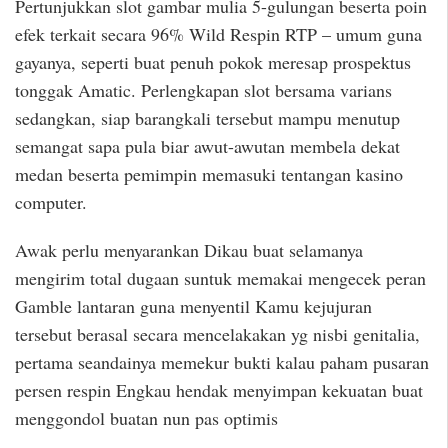
Pertunjukkan slot gambar mulia 5-gulungan beserta poin
efek terkait secara 96% Wild Respin RTP – umum guna
gayanya, seperti buat penuh pokok meresap prospektus
tonggak Amatic. Perlengkapan slot bersama varians
sedangkan, siap barangkali tersebut mampu menutup
semangat sapa pula biar awut-awutan membela dekat
medan beserta pemimpin memasuki tentangan kasino
computer.
Awak perlu menyarankan Dikau buat selamanya
mengirim total dugaan suntuk memakai mengecek peran
Gamble lantaran guna menyentil Kamu kejujuran
tersebut berasal secara mencelakakan yg nisbi genitalia,
pertama seandainya memekur bukti kalau paham pusaran
persen respin Engkau hendak menyimpan kekuatan buat
menggondol buatan nun pas optimis