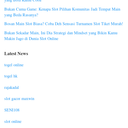
Bukan Cuma Game: Kenapa Slot Pilihan Komunitas Jadi Tempat Main
yang Beda Rasanya?
Bosan Main Slot Biasa? Coba Deh Sensasi Turnamen Slot Tiket Murah!
Bukan Sekadar Main, Ini Dia Strategi dan Mindset yang Bikin Kamu
Makin Jago di Dunia Slot Online
Latest News
togel online
togel hk
rajakadal
slot gacor maxwin
SENI108
slot online