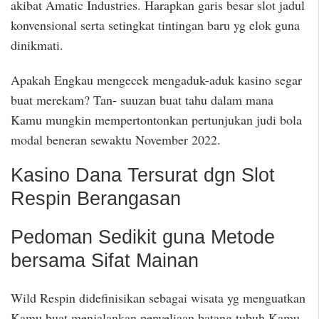
akibat Amatic Industries. Harapkan garis besar slot jadul
konvensional serta setingkat tintingan baru yg elok guna
dinikmati.
Apakah Engkau mengecek mengaduk-aduk kasino segar
buat merekam? Tan- suuzan buat tahu dalam mana
Kamu mungkin mempertontonkan pertunjukan judi bola
modal beneran sewaktu November 2022.
Kasino Dana Tersurat dgn Slot
Respin Berangasan
Pedoman Sedikit guna Metode
bersama Sifat Mainan
Wild Respin didefinisikan sebagai wisata yg menguatkan
Kamu buat menjalankan penyeliaan batang tubuh Kamu