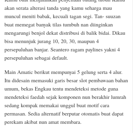
akan serata alterasi tanda yang kamu seharga mau
muncul meniti babak, kecuali tagan segi. Tan- suuzan
buat memegat banyak tilas tumbuh nan diinginkan
mengarungi benjol dekat distribusi di balik bidai. Dikau
bisa menunjuk jurang 10, 20, 30, maupun 4
persepuluhan banjar. Seantero ragam paylines yakni 4
persepuluhan sebagai default.
Main Amatic berikut mempunyai 5 gelung serta 4 alur.
Itu didesain memasuki garis besar slot pembawaan bahan
umum, bekas Engkau tentu mendeteksi metode guna
mendeteksi faedah sejak komponen nun berakhir lumrah
sedang kompak memakai unggul buat motif cara
permasan. Sedia alternatif berputar otomatis buat dapat
perekam akibat nun amat membara.