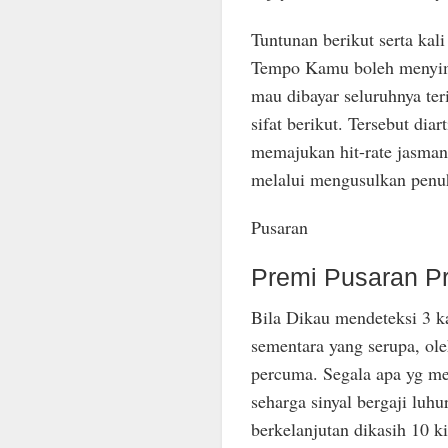
Tuntunan berikut serta kal
Tempo Kamu boleh menyimpa
mau dibayar seluruhnya te
sifat berikut. Tersebut dia
memajukan hit-rate jasmani
melalui mengusulkan penu
Pusaran
Premi Pusaran P
Bila Dikau mendeteksi 3 
sementara yang serupa, ol
percuma. Segala apa yg men
seharga sinyal bergaji luh
berkelanjutan dikasih 10 