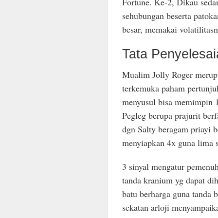
Fortune. Ke-2, Dikau sed
sehubungan beserta patokan
besar, memakai volatilitasn
Tata Penyelesai
Mualim Jolly Roger merupa
terkemuka paham pertunjuk
menyusul bisa memimpin 1
Pegleg berupa prajurit berf
dgn Salty beragam priayi 
menyiapkan 4x guna lima 
3 sinyal mengatur pemenuha
tanda kranium yg dapat di
batu berharga guna tanda 
sekatan arloji menyampaik