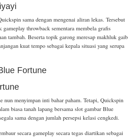
yayi
Quickspin sama dengan mengenai aliran lekas. Tersebut
k gameplay throwback sementara membela grafis
an tambah. Beserta topik garong meresap makhluk gaib
anjangan kuat tempo sebagai kepala situasi yang serupa
Blue Fortune
rtune
ine nun menyimpan inti bahar paham. Tetapi, Quickspin
am biasa tanah lapang bersama slot gambar Blue
 segala sama dengan jumlah persepsi kelasi cengkedi.
embaur secara gameplay secara tegas diartikan sebagai