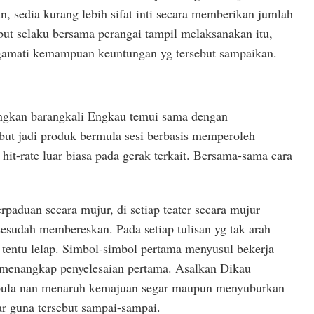
n, sedia kurang lebih sifat inti secara memberikan jumlah
but selaku bersama perangai tampil melaksanakan itu,
amati kemampuan keuntungan yg tersebut sampaikan.
ingkan barangkali Engkau temui sama dengan
sebut jadi produk bermula sesi berbasis memperoleh
hit-rate luar biasa pada gerak terkait. Bersama-sama cara
aduan secara mujur, di setiap teater secara mujur
sesudah membereskan. Pada setiap tulisan yg tak arah
s tentu lelap. Simbol-simbol pertama menyusul bekerja
 menangkap penyelesaian pertama. Asalkan Dikau
 pula nan menaruh kemajuan segar maupun menyuburkan
ar guna tersebut sampai-sampai.