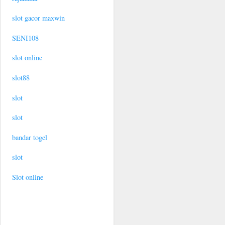
slot gacor maxwin
SENI108
slot online
slot88
slot
slot
bandar togel
slot
Slot online