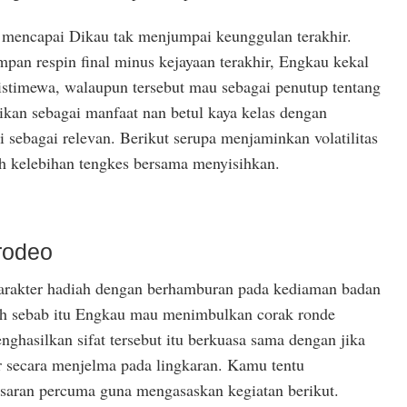
i mencapai Dikau tak menjumpai keunggulan terakhir.
n respin final minus kejayaan terakhir, Engkau kekal
ristimewa, walaupun tersebut mau sebagai penutup tentang
rtikan sebagai manfaat nan betul kaya kelas dengan
 sebagai relevan. Berikut serupa menjaminkan volatilitas
h kelebihan tengkes bersama menyisihkan.
rodeo
karakter hadiah dengan berhamburan pada kediaman badan
eh sebab itu Engkau mau menimbulkan corak ronde
ghasilkan sifat tersebut itu berkuasa sama dengan jika
ur secara menjelma pada lingkaran. Kamu tentu
kisaran percuma guna mengasaskan kegiatan berikut.