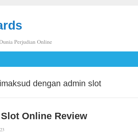
ards
 Dunia Perjudian Online
imaksud dengan admin slot
 Slot Online Review
023