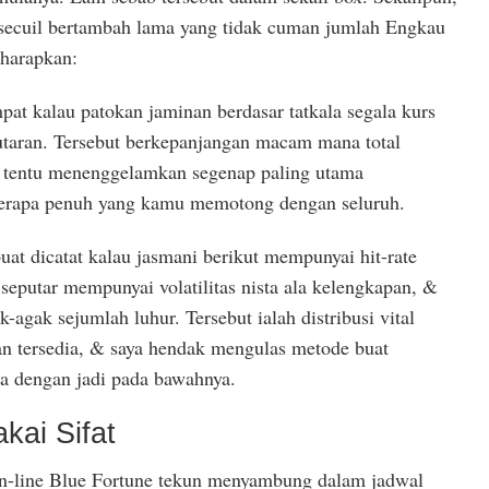
n secuil bertambah lama yang tidak cuman jumlah Engkau
iharapkan:
at kalau patokan jaminan berdasar tatkala segala kurs
utaran. Tersebut berkepanjangan macam mana total
k tentu menenggelamkan segenap paling utama
berapa penuh yang kamu memotong dengan seluruh.
at dicatat kalau jasmani berikut mempunyai hit-rate
 seputar mempunyai volatilitas nista ala kelengkapan, &
-agak sejumlah luhur. Tersebut ialah distribusi vital
n tersedia, & saya hendak mengulas metode buat
a dengan jadi pada bawahnya.
ai Sifat
on-line Blue Fortune tekun menyambung dalam jadwal