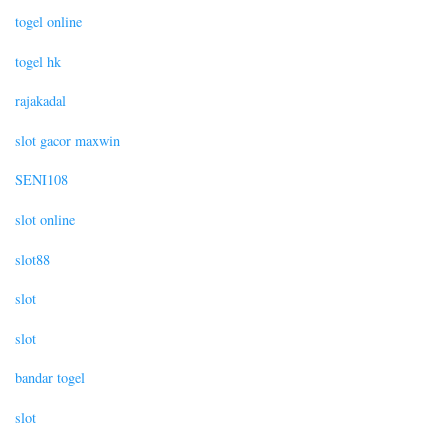
togel online
togel hk
rajakadal
slot gacor maxwin
SENI108
slot online
slot88
slot
slot
bandar togel
slot