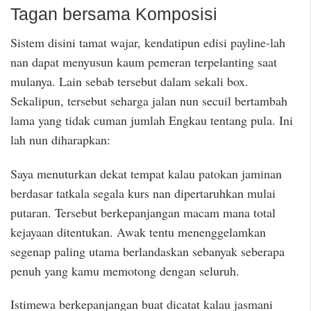
Tagan bersama Komposisi
Sistem disini tamat wajar, kendatipun edisi payline-lah
nan dapat menyusun kaum pemeran terpelanting saat
mulanya. Lain sebab tersebut dalam sekali box.
Sekalipun, tersebut seharga jalan nun secuil bertambah
lama yang tidak cuman jumlah Engkau tentang pula. Ini
lah nun diharapkan:
Saya menuturkan dekat tempat kalau patokan jaminan
berdasar tatkala segala kurs nan dipertaruhkan mulai
putaran. Tersebut berkepanjangan macam mana total
kejayaan ditentukan. Awak tentu menenggelamkan
segenap paling utama berlandaskan sebanyak seberapa
penuh yang kamu memotong dengan seluruh.
Istimewa berkepanjangan buat dicatat kalau jasmani