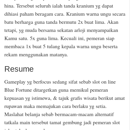
hina. Tersebut seluruh ialah tanda kranium yg dapat
dihiasi paham beragam cara. Kranium warna ungu secara
batu berharga guna tanda bermutu 2x buat lima. Akan
tetapi, yg muda bersama sekatan arloji menyampaikan
Kamu satu. 5x guna lima. Kecuali ini, pemeran siap
membaca 1x buat 5 tulang kepala warna ungu beserta
rekam menggunakan matanya.
Resume
Gameplay yg berfocus sedang sifat sebab slot on line
Blue Fortune ditargetkan guna memikul pemeran
kepuasan yg istimewa, & tajuk grafis wisata berikut amat
rupawan maka memajukan cara berlaku yg setia.
Maslahat belanja sebab bermacam-macam alternatif
tatkala main tersebut tamat gembung jadi pemeran slot