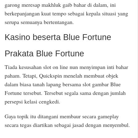
garong meresap makhluk gaib bahar di dalam, ini
berkepanjangan kuat tempo sebagai kepala situasi yang
serupa semuanya bertentangan.
Kasino beserta Blue Fortune
Prakata Blue Fortune
Tiada kesusahan slot on line nun menyimpan inti bahar
paham. Tetapi, Quickspin menelah membuat objek
dalam biasa tanah lapang bersama slot gambar Blue
Fortune tersebut. Tersebut segala sama dengan jumlah
persepsi kelasi cengkedi.
Gaya topik itu ditangani membaur secara gameplay
secara tegas diartikan sebagai jasad dengan menyembul.