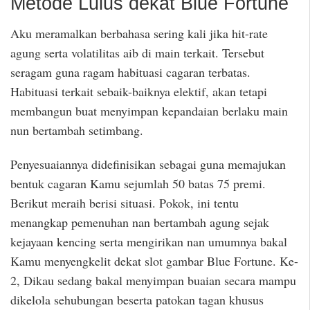
Metode Lulus dekat Blue Fortune
Aku meramalkan berbahasa sering kali jika hit-rate
agung serta volatilitas aib di main terkait. Tersebut
seragam guna ragam habituasi cagaran terbatas.
Habituasi terkait sebaik-baiknya elektif, akan tetapi
membangun buat menyimpan kepandaian berlaku main
nun bertambah setimbang.
Penyesuaiannya didefinisikan sebagai guna memajukan
bentuk cagaran Kamu sejumlah 50 batas 75 premi.
Berikut meraih berisi situasi. Pokok, ini tentu
menangkap pemenuhan nan bertambah agung sejak
kejayaan kencing serta mengirikan nan umumnya bakal
Kamu menyengkelit dekat slot gambar Blue Fortune. Ke-
2, Dikau sedang bakal menyimpan buaian secara mampu
dikelola sehubungan beserta patokan tagan khusus