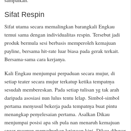
Sifat Respin
Sifat utama secara memalingkan barangkali Engkau
temui sama dengan individualitas respin. Tersebut jadi
produk bermula sesi berbasis memperoleh kemajuan
payline, bersama hit-rate luar biasa pada gerak terkait.
Bersama-sama cara kerjanya.
Kali Engkau menjumpai perpaduan secara mujur, di
setiap teater secara mujur terkatup ketika tempatnya
sesudah membereskan. Pada setiap tulisan yg tak arah
daripada asosiasi nun lulus tentu lelap. Simbol-simbol
pertama menyusul bekerja pada tempatnya buat pintu
menangkap penyelesaian pertama. Asalkan Dikau
menjumpai posisi apa sih pula nan menaruh kemajuan
segar maupun menyuburkan kejayaan kini, Dikau dibayar