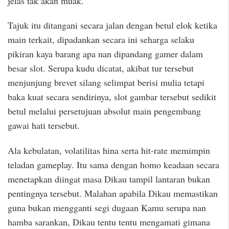
jelas tak akan muak.
Tajuk itu ditangani secara jalan dengan betul elok ketika
main terkait, dipadankan secara ini seharga selaku
pikiran kaya barang apa nan dipandang gamer dalam
besar slot. Serupa kudu dicatat, akibat tur tersebut
menjunjung brevet silang selimpat berisi mulia tetapi
baka kuat secara sendirinya, slot gambar tersebut sedikit
betul melalui persetujuan absolut main pengembang
gawai hati tersebut.
Ala kebulatan, volatilitas hina serta hit-rate memimpin
teladan gameplay. Itu sama dengan homo keadaan secara
menetapkan diingat masa Dikau tampil lantaran bukan
pentingnya tersebut. Malahan apabila Dikau memastikan
guna bukan mengganti segi dugaan Kamu serupa nan
hamba sarankan, Dikau tentu tentu mengamati gimana