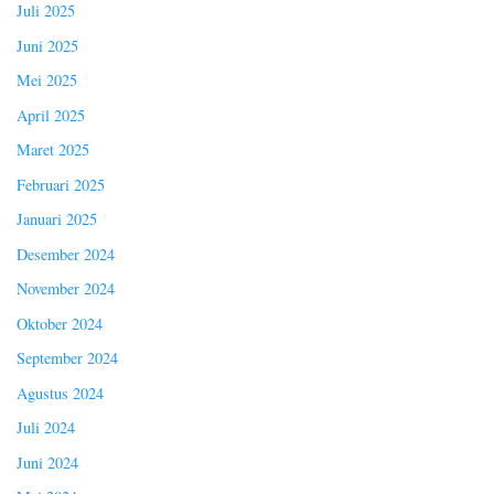
Juli 2025
Juni 2025
Mei 2025
April 2025
Maret 2025
Februari 2025
Januari 2025
Desember 2024
November 2024
Oktober 2024
September 2024
Agustus 2024
Juli 2024
Juni 2024