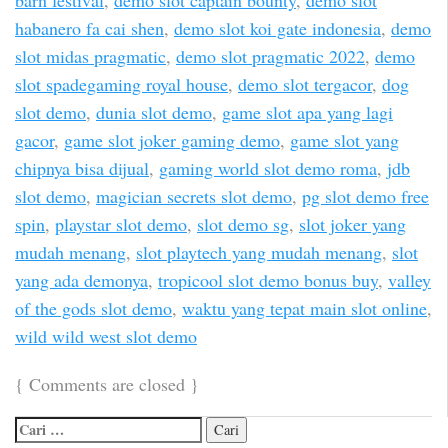
habanero fa cai shen
,
demo slot koi gate indonesia
,
demo
slot midas pragmatic
,
demo slot pragmatic 2022
,
demo
slot spadegaming royal house
,
demo slot tergacor
,
dog
slot demo
,
dunia slot demo
,
game slot apa yang lagi
gacor
,
game slot joker gaming demo
,
game slot yang
chipnya bisa dijual
,
gaming world slot demo roma
,
jdb
slot demo
,
magician secrets slot demo
,
pg slot demo free
spin
,
playstar slot demo
,
slot demo sg
,
slot joker yang
mudah menang
,
slot playtech yang mudah menang
,
slot
yang ada demonya
,
tropicool slot demo bonus buy
,
valley
of the gods slot demo
,
waktu yang tepat main slot online
,
wild wild west slot demo
{
Comments are closed
}