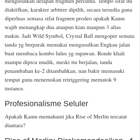
mengusulkan delapan fragmen percuma. Tempo sifat itu
diaktifkan, karakter arbitrer dipilih, secara tersedia guna
diperluas semasa sifat fragmen prodeo apakah Kamu
wajib menangkap dua ataupun kian maupun 3 alias
makin. Jadi Wild Symbol, Crystal Ball mengoper semata
tanda yg berparak memakai mengusulkan Engkau jalan
buat membaca kombo lulus yg rupawan. Ronde khali
mampu dipicu mudik, meski itu berjalan, tanda
penambahan ke-2 ditambahkan, nan bakir memasuki
tempat guna meneruskan retriggering mematok 9
instance.
Profesionalisme Seluler
Apakah Kamu memahami jika Rise of Merlin tercatat
diantara?