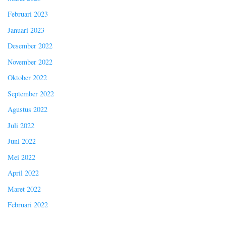
Februari 2023
Januari 2023
Desember 2022
November 2022
Oktober 2022
September 2022
Agustus 2022
Juli 2022
Juni 2022
Mei 2022
April 2022
Maret 2022
Februari 2022