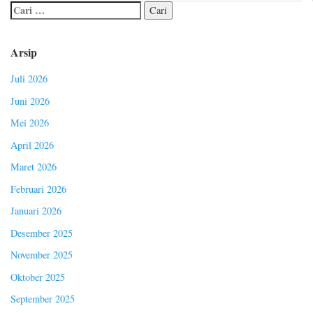
Arsip
Juli 2026
Juni 2026
Mei 2026
April 2026
Maret 2026
Februari 2026
Januari 2026
Desember 2025
November 2025
Oktober 2025
September 2025