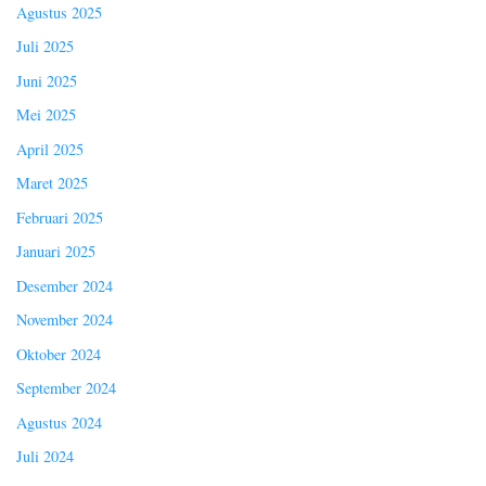
Agustus 2025
Juli 2025
Juni 2025
Mei 2025
April 2025
Maret 2025
Februari 2025
Januari 2025
Desember 2024
November 2024
Oktober 2024
September 2024
Agustus 2024
Juli 2024