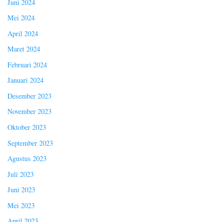
Juni 2024
Mei 2024
April 2024
Maret 2024
Februari 2024
Januari 2024
Desember 2023
November 2023
Oktober 2023
September 2023
Agustus 2023
Juli 2023
Juni 2023
Mei 2023
April 2023