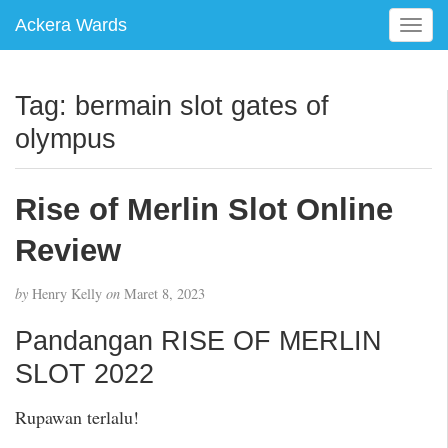
Ackera Wards
T
o
g
g
Tag:
bermain slot gates of
l
olympus
e
n
a
Rise of Merlin Slot Online
v
i
Review
g
a
t
by
Henry Kelly
on
Maret 8, 2023
i
Pandangan RISE OF MERLIN
o
n
SLOT 2022
Rupawan terlalu!