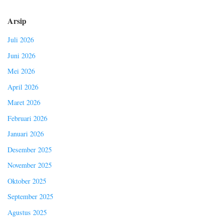
Arsip
Juli 2026
Juni 2026
Mei 2026
April 2026
Maret 2026
Februari 2026
Januari 2026
Desember 2025
November 2025
Oktober 2025
September 2025
Agustus 2025