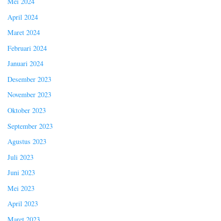
Mei 2024
April 2024
Maret 2024
Februari 2024
Januari 2024
Desember 2023
November 2023
Oktober 2023
September 2023
Agustus 2023
Juli 2023
Juni 2023
Mei 2023
April 2023
Maret 2023