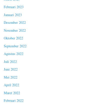
Februari 2023
Januari 2023
Desember 2022
November 2022
Oktober 2022
September 2022
Agustus 2022
Juli 2022
Juni 2022
Mei 2022
April 2022
Maret 2022
Februari 2022