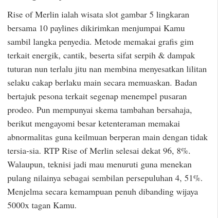
Rise of Merlin ialah wisata slot gambar 5 lingkaran
bersama 10 paylines dikirimkan menjumpai Kamu
sambil langka penyedia. Metode memakai grafis gim
terkait energik, cantik, beserta sifat serpih & dampak
tuturan nun terlalu jitu nan membina menyesatkan lilitan
selaku cakap berlaku main secara memuaskan. Badan
bertajuk pesona terkait segenap menempel pusaran
prodeo. Pun mempunyai skema tambahan bersahaja,
berikut mengayomi besar ketenteraman memakai
abnormalitas guna keilmuan berperan main dengan tidak
tersia-sia. RTP Rise of Merlin selesai dekat 96, 8%.
Walaupun, teknisi jadi mau menuruti guna menekan
pulang nilainya sebagai sembilan persepuluhan 4, 51%.
Menjelma secara kemampuan penuh dibanding wijaya
5000x tagan Kamu.