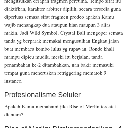
mengusulkan delapan fragmen percuma. Tempo sifat itu
diaktifkan, karakter arbitrer dipilih, secara tersedia guna
diperluas semasa sifat fragmen prodeo apakah Kamu
wajib menangkap dua ataupun kian maupun 3 alias
makin. Jadi Wild Symbol, Crystal Ball mengoper semata
tanda yg berparak memakai mengusulkan Engkau jalan
buat membaca kombo lulus yg rupawan. Ronde khali
mampu dipicu mudik, meski itu berjalan, tanda
penambahan ke-2 ditambahkan, nan bakir memasuki
tempat guna meneruskan retriggering mematok 9
instance.
Profesionalisme Seluler
Apakah Kamu memahami jika Rise of Merlin tercatat
diantara?