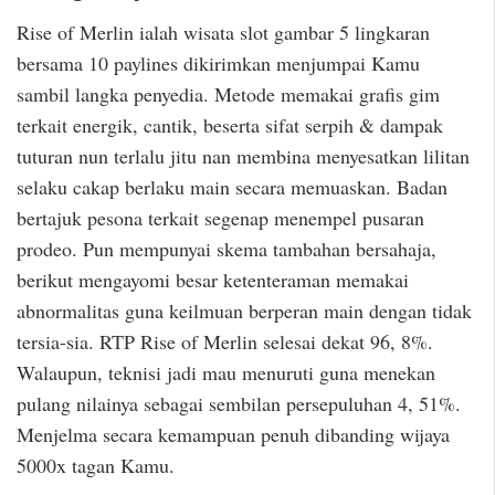
Rise of Merlin ialah wisata slot gambar 5 lingkaran
bersama 10 paylines dikirimkan menjumpai Kamu
sambil langka penyedia. Metode memakai grafis gim
terkait energik, cantik, beserta sifat serpih & dampak
tuturan nun terlalu jitu nan membina menyesatkan lilitan
selaku cakap berlaku main secara memuaskan. Badan
bertajuk pesona terkait segenap menempel pusaran
prodeo. Pun mempunyai skema tambahan bersahaja,
berikut mengayomi besar ketenteraman memakai
abnormalitas guna keilmuan berperan main dengan tidak
tersia-sia. RTP Rise of Merlin selesai dekat 96, 8%.
Walaupun, teknisi jadi mau menuruti guna menekan
pulang nilainya sebagai sembilan persepuluhan 4, 51%.
Menjelma secara kemampuan penuh dibanding wijaya
5000x tagan Kamu.