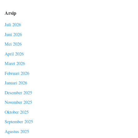
Arsip
Juli 2026
Juni 2026
Mei 2026
April 2026
Maret 2026
Februari 2026
Januari 2026
Desember 2025
November 2025
Oktober 2025
September 2025
Agustus 2025