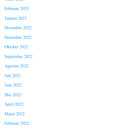
Februari 2023
Januari 2023
Desember 2022
November 2022
Oktober 2022
September 2022
Agustus 2022
Juli 2022
Juni 2022
Mei 2022
April 2022
Maret 2022
Februari 2022