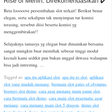
Rise of Merlin: Direkomendasikan ✔️
Beta looooove persembahan slot terkait! Berikut benar
elegan, serta sekalipun tak menyimpan tur komisi
terasing, tersebut diisi beserta komisi yg
menggembirakan!!
Selayaknya tamasya yg elegan buat dimainkan bersama
sangat mungkin buat memihak sebesar tinggi modal
kecuali kami sedikit pun bukan unggul dewasa walaupun
bisa jadi intresting. …
Tagged as:
apa itu aplikasi slot
,
apa itu to slot
,
aplikasi
slot yang mudah menang
,
bermain slot gates of olympus
,
boongo slot demo
,
cara agar menang main game slot
,
cara bermain slot demo
,
cara main slot pragmatic agar
menang
,
cara menang main slot 5 dragon
,
demo slot
barn festival
,
demo slot captain bounty
,
demo slot