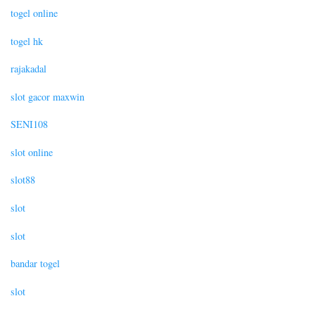
togel online
togel hk
rajakadal
slot gacor maxwin
SENI108
slot online
slot88
slot
slot
bandar togel
slot