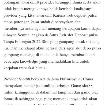
potongan tawarkan 8 provider terunggul dunia serta anda
tidak butuh meragukannya balik kembali kualitasnya
provider yang kita tawarkan. Karena web deposit pulsa
tanpa potongan kami sudah dipercayakan dan
memberinya anda agunan menang berapapun kamu dapat
dibayar. Semua lengkap di Situs Judi slot Deposit pulsa
Tanpa Potongan 2022 Slot yang gampang untuk menang
ini. Dan mendapat akun berasal dari agen slot depo pulsa
gampang menang, di mana anda hanya membutuhkan
beberapa knowledge yang memudahkan kita untuk
kerjakan transaksi bisnis.
Provider Slot88 berpusat di Asia khususnya di China
merupakan bandar judi online terbesar, Game slot88
miliki keunggulan di dalam hal tampilan dan game play
fantastik sehingga bagi yang memainkannya tidak akan