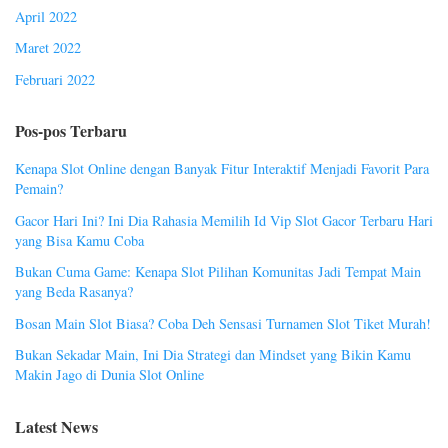
April 2022
Maret 2022
Februari 2022
Pos-pos Terbaru
Kenapa Slot Online dengan Banyak Fitur Interaktif Menjadi Favorit Para
Pemain?
Gacor Hari Ini? Ini Dia Rahasia Memilih Id Vip Slot Gacor Terbaru Hari
yang Bisa Kamu Coba
Bukan Cuma Game: Kenapa Slot Pilihan Komunitas Jadi Tempat Main
yang Beda Rasanya?
Bosan Main Slot Biasa? Coba Deh Sensasi Turnamen Slot Tiket Murah!
Bukan Sekadar Main, Ini Dia Strategi dan Mindset yang Bikin Kamu
Makin Jago di Dunia Slot Online
Latest News