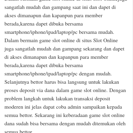
sangatlah mudah dan gampang saat ini dan dapet di
akses dimanapun dan kapanpun para member
berada,karena dapet dibuka bersama
smartphone/iphone/ipad/laptop/pc bersama mudah.
Dalam bermain game slot online di situs Slot Online
juga sangatlah mudah dan gampang sekarang dan dapet
di akses dimanapun dan kapanpun para member
berada,karena dapet dibuka bersama
smartphone/iphone/ipad/laptop/pc dengan mudah.
Selanjutnya bettor harus bisa langsung untuk lakukan
proses deposit via dana dalam game slot online. Dengan
problem langkah untuk lakukan transaksi deposit
moderen ini jelas dapat coba admin sampaikan kepada
semua bettor. Sekarang ini keberadaan game slot online
dana sudah bisa bersama dengan mudah ditemukan oleh
semua bettor.