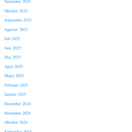
November 2025
Oktober 2025
September 2025
Agustus 2025
Juli 2025
Juni 2025
Mei 2025
April 2025
Maret 2025
Februari 2025
Januari 2025
Desember 2024
November 2024
Oktober 2024
September 2024