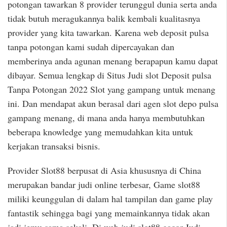
potongan tawarkan 8 provider terunggul dunia serta anda
tidak butuh meragukannya balik kembali kualitasnya
provider yang kita tawarkan. Karena web deposit pulsa
tanpa potongan kami sudah dipercayakan dan
memberinya anda agunan menang berapapun kamu dapat
dibayar. Semua lengkap di Situs Judi slot Deposit pulsa
Tanpa Potongan 2022 Slot yang gampang untuk menang
ini. Dan mendapat akun berasal dari agen slot depo pulsa
gampang menang, di mana anda hanya membutuhkan
beberapa knowledge yang memudahkan kita untuk
kerjakan transaksi bisnis.
Provider Slot88 berpusat di Asia khususnya di China
merupakan bandar judi online terbesar, Game slot88
miliki keunggulan di dalam hal tampilan dan game play
fantastik sehingga bagi yang memainkannya tidak akan