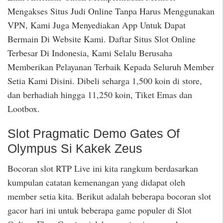
Mengakses Situs Judi Online Tanpa Harus Menggunakan
VPN, Kami Juga Menyediakan App Untuk Dapat
Bermain Di Website Kami. Daftar Situs Slot Online
Terbesar Di Indonesia, Kami Selalu Berusaha
Memberikan Pelayanan Terbaik Kepada Seluruh Member
Setia Kami Disini. Dibeli seharga 1,500 koin di store,
dan berhadiah hingga 11,250 koin, Tiket Emas dan
Lootbox.
Slot Pragmatic Demo Gates Of
Olympus Si Kakek Zeus
Bocoran slot RTP Live ini kita rangkum berdasarkan
kumpulan catatan kemenangan yang didapat oleh
member setia kita. Berikut adalah beberapa bocoran slot
gacor hari ini untuk beberapa game populer di Slot