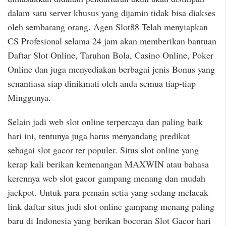
dalam satu server khusus yang dijamin tidak bisa diakses
oleh sembarang orang. Agen Slot88 Telah menyiapkan
CS Profesional selama 24 jam akan memberikan bantuan
Daftar Slot Online, Taruhan Bola, Casino Online, Poker
Online dan juga menyediakan berbagai jenis Bonus yang
senantiasa siap dinikmati oleh anda semua tiap-tiap
Minggunya.
Selain jadi web slot online terpercaya dan paling baik
hari ini, tentunya juga harus menyandang predikat
sebagai slot gacor ter populer. Situs slot online yang
kerap kali berikan kemenangan MAXWIN atau bahasa
kerennya web slot gacor gampang menang dan mudah
jackpot. Untuk para pemain setia yang sedang melacak
link daftar situs judi slot online gampang menang paling
baru di Indonesia yang berikan bocoran Slot Gacor hari