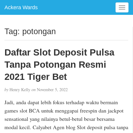
Ackera Wards
T
o
g
g
Tag:
potongan
l
e
n
Daftar Slot Deposit Pulsa
a
v
Tanpa Potongan Resmi
i
g
2021 Tiger Bet
a
t
by
Henry Kelly
on
November 5, 2022
i
o
Jadi, anda dapat lebih fokus terhadap waktu bermain
n
games slot BCA untuk menggapai freespin dan jackpot
sensational yang nilainya betul-betul besar bersama
modal kecil. Calyabet Agen blog Slot deposit pulsa tanpa