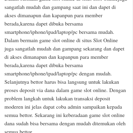
sangatlah mudah dan gampang saat ini dan dapet di
akses dimanapun dan kapanpun para member
berada,karena dapet dibuka bersama
smartphone/iphone/ipad/laptop/pc bersama mudah.
Dalam bermain game slot online di situs Slot Online
juga sangatlah mudah dan gampang sekarang dan dapet
di akses dimanapun dan kapanpun para member
berada,karena dapet dibuka bersama
smartphone/iphone/ipad/laptop/pc dengan mudah.
Selanjutnya bettor harus bisa langsung untuk lakukan
proses deposit via dana dalam game slot online. Dengan
problem langkah untuk lakukan transaksi deposit
moderen ini jelas dapat coba admin sampaikan kepada
semua bettor. Sekarang ini keberadaan game slot online
dana sudah bisa bersama dengan mudah ditemukan oleh
semua bettor.