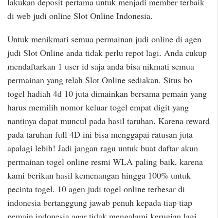
lakukan deposit pertama untuk menjadi member terbaik
di web judi online Slot Online Indonesia.
Untuk menikmati semua permainan judi online di agen
judi Slot Online anda tidak perlu repot lagi. Anda cukup
mendaftarkan 1 user id saja anda bisa nikmati semua
permainan yang telah Slot Online sediakan. Situs bo
togel hadiah 4d 10 juta dimainkan bersama pemain yang
harus memilih nomor keluar togel empat digit yang
nantinya dapat muncul pada hasil taruhan. Karena reward
pada taruhan full 4D ini bisa menggapai ratusan juta
apalagi lebih! Jadi jangan ragu untuk buat daftar akun
permainan togel online resmi WLA paling baik, karena
kami berikan hasil kemenangan hingga 100% untuk
pecinta togel. 10 agen judi togel online terbesar di
indonesia bertanggung jawab penuh kepada tiap tiap
pemain indonesia agar tidak mengalami kerugian lagi