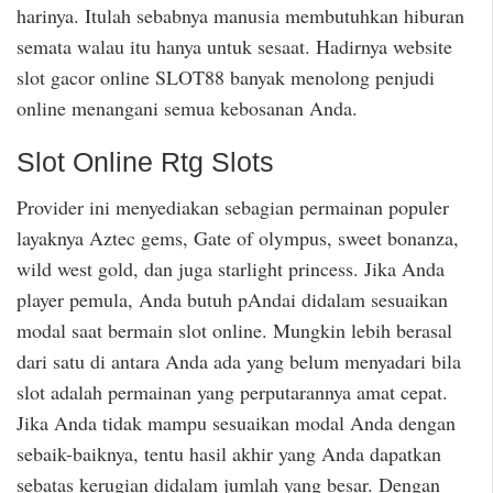
harinya. Itulah sebabnya manusia membutuhkan hiburan
semata walau itu hanya untuk sesaat. Hadirnya website
slot gacor online SLOT88 banyak menolong penjudi
online menangani semua kebosanan Anda.
Slot Online Rtg Slots
Provider ini menyediakan sebagian permainan populer
layaknya Aztec gems, Gate of olympus, sweet bonanza,
wild west gold, dan juga starlight princess. Jika Anda
player pemula, Anda butuh pAndai didalam sesuaikan
modal saat bermain slot online. Mungkin lebih berasal
dari satu di antara Anda ada yang belum menyadari bila
slot adalah permainan yang perputarannya amat cepat.
Jika Anda tidak mampu sesuaikan modal Anda dengan
sebaik-baiknya, tentu hasil akhir yang Anda dapatkan
sebatas kerugian didalam jumlah yang besar. Dengan