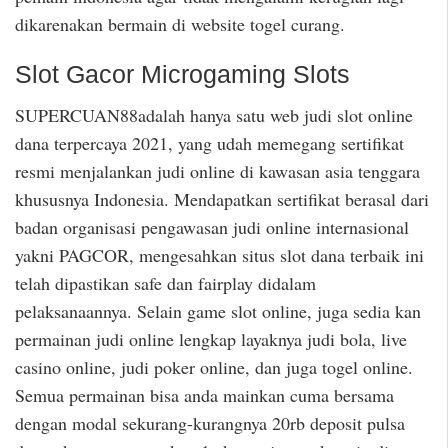
dikarenakan bermain di website togel curang.
Slot Gacor Microgaming Slots
SUPERCUAN88adalah hanya satu web judi slot online
dana terpercaya 2021, yang udah memegang sertifikat
resmi menjalankan judi online di kawasan asia tenggara
khususnya Indonesia. Mendapatkan sertifikat berasal dari
badan organisasi pengawasan judi online internasional
yakni PAGCOR, mengesahkan situs slot dana terbaik ini
telah dipastikan safe dan fairplay didalam
pelaksanaannya. Selain game slot online, juga sedia kan
permainan judi online lengkap layaknya judi bola, live
casino online, judi poker online, dan juga togel online.
Semua permainan bisa anda mainkan cuma bersama
dengan modal sekurang-kurangnya 20rb deposit pulsa