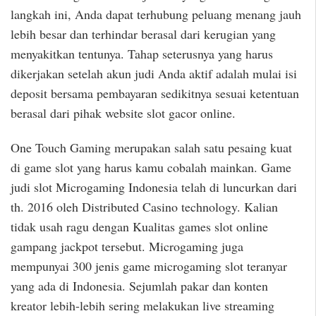
langkah ini, Anda dapat terhubung peluang menang jauh
lebih besar dan terhindar berasal dari kerugian yang
menyakitkan tentunya. Tahap seterusnya yang harus
dikerjakan setelah akun judi Anda aktif adalah mulai isi
deposit bersama pembayaran sedikitnya sesuai ketentuan
berasal dari pihak website slot gacor online.
One Touch Gaming merupakan salah satu pesaing kuat
di game slot yang harus kamu cobalah mainkan. Game
judi slot Microgaming Indonesia telah di luncurkan dari
th. 2016 oleh Distributed Casino technology. Kalian
tidak usah ragu dengan Kualitas games slot online
gampang jackpot tersebut. Microgaming juga
mempunyai 300 jenis game microgaming slot teranyar
yang ada di Indonesia. Sejumlah pakar dan konten
kreator lebih-lebih sering melakukan live streaming