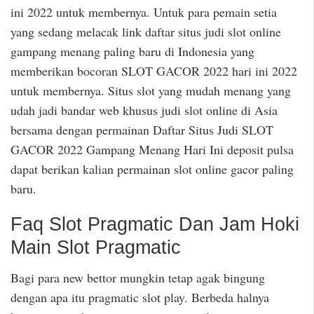
ini 2022 untuk membernya. Untuk para pemain setia
yang sedang melacak link daftar situs judi slot online
gampang menang paling baru di Indonesia yang
memberikan bocoran SLOT GACOR 2022 hari ini 2022
untuk membernya. Situs slot yang mudah menang yang
udah jadi bandar web khusus judi slot online di Asia
bersama dengan permainan Daftar Situs Judi SLOT
GACOR 2022 Gampang Menang Hari Ini deposit pulsa
dapat berikan kalian permainan slot online gacor paling
baru.
Faq Slot Pragmatic Dan Jam Hoki
Main Slot Pragmatic
Bagi para new bettor mungkin tetap agak bingung
dengan apa itu pragmatic slot play. Berbeda halnya