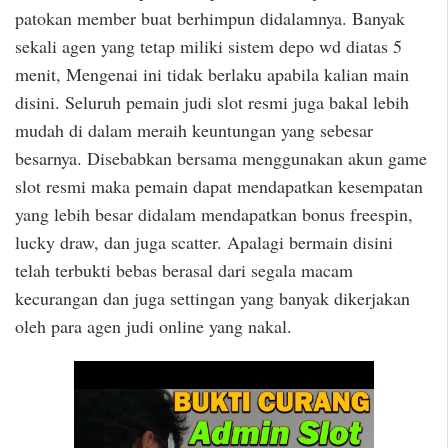
patokan member buat berhimpun didalamnya. Banyak
sekali agen yang tetap miliki sistem depo wd diatas 5
menit, Mengenai ini tidak berlaku apabila kalian main
disini. Seluruh pemain judi slot resmi juga bakal lebih
mudah di dalam meraih keuntungan yang sebesar
besarnya. Disebabkan bersama menggunakan akun game
slot resmi maka pemain dapat mendapatkan kesempatan
yang lebih besar didalam mendapatkan bonus freespin,
lucky draw, dan juga scatter. Apalagi bermain disini
telah terbukti bebas berasal dari segala macam
kecurangan dan juga settingan yang banyak dikerjakan
oleh para agen judi online yang nakal.