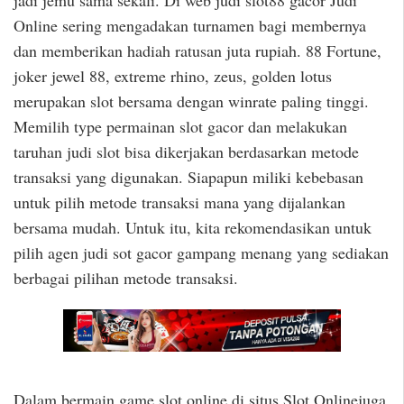
jadi jemu sama sekali. Di web judi slot88 gacor Judi
Online sering mengadakan turnamen bagi membernya
dan memberikan hadiah ratusan juta rupiah. 88 Fortune,
joker jewel 88, extreme rhino, zeus, golden lotus
merupakan slot bersama dengan winrate paling tinggi.
Memilih type permainan slot gacor dan melakukan
taruhan judi slot bisa dikerjakan berdasarkan metode
transaksi yang digunakan. Siapapun miliki kebebasan
untuk pilih metode transaksi mana yang dijalankan
bersama mudah. Untuk itu, kita rekomendasikan untuk
pilih agen judi sot gacor gampang menang yang sediakan
berbagai pilihan metode transaksi.
Dalam bermain game slot online di situs Slot Onlinejuga