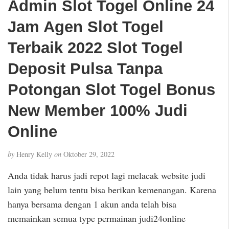
Admin Slot Togel Online 24
Jam Agen Slot Togel
Terbaik 2022 Slot Togel
Deposit Pulsa Tanpa
Potongan Slot Togel Bonus
New Member 100% Judi
Online
by
Henry Kelly
on
Oktober 29, 2022
Anda tidak harus jadi repot lagi melacak website judi
lain yang belum tentu bisa berikan kemenangan. Karena
hanya bersama dengan 1 akun anda telah bisa
memainkan semua type permainan judi24online