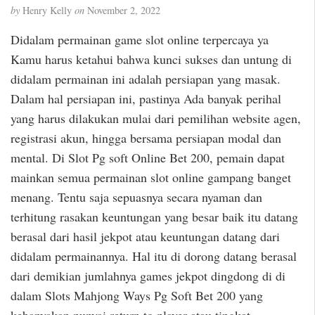
by
Henry Kelly
on
November 2, 2022
Didalam permainan game slot online terpercaya ya
Kamu harus ketahui bahwa kunci sukses dan untung di
didalam permainan ini adalah persiapan yang masak.
Dalam hal persiapan ini, pastinya Ada banyak perihal
yang harus dilakukan mulai dari pemilihan website agen,
registrasi akun, hingga bersama persiapan modal dan
mental. Di Slot Pg soft Online Bet 200, pemain dapat
mainkan semua permainan slot online gampang banget
menang. Tentu saja sepuasnya secara nyaman dan
terhitung rasakan keuntungan yang besar baik itu datang
berasal dari hasil jekpot atau keuntungan datang dari
didalam permainannya. Hal itu di dorong datang berasal
dari demikian jumlahnya games jekpot dingdong di di
dalam Slots Mahjong Ways Pg Soft Bet 200 yang