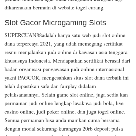
dikarenakan bermain di website togel curang.
Slot Gacor Microgaming Slots
SUPERCUAN88adalah hanya satu web judi slot online
dana terpercaya 2021, yang udah memegang sertifikat
resmi menjalankan judi online di kawasan asia tenggara
khususnya Indonesia. Mendapatkan sertifikat berasal dari
badan organisasi pengawasan judi online internasional
yakni PAGCOR, mengesahkan situs slot dana terbaik ini
telah dipastikan safe dan fairplay didalam
pelaksanaannya. Selain game slot online, juga sedia kan
permainan judi online lengkap layaknya judi bola, live
casino online, judi poker online, dan juga togel online.
Semua permainan bisa anda mainkan cuma bersama
dengan modal sekurang-kurangnya 20rb deposit pulsa