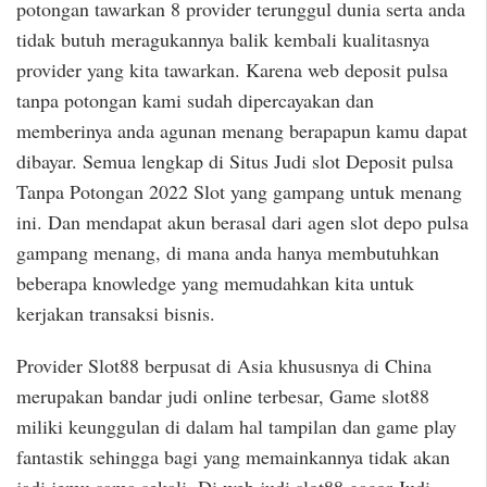
potongan tawarkan 8 provider terunggul dunia serta anda
tidak butuh meragukannya balik kembali kualitasnya
provider yang kita tawarkan. Karena web deposit pulsa
tanpa potongan kami sudah dipercayakan dan
memberinya anda agunan menang berapapun kamu dapat
dibayar. Semua lengkap di Situs Judi slot Deposit pulsa
Tanpa Potongan 2022 Slot yang gampang untuk menang
ini. Dan mendapat akun berasal dari agen slot depo pulsa
gampang menang, di mana anda hanya membutuhkan
beberapa knowledge yang memudahkan kita untuk
kerjakan transaksi bisnis.
Provider Slot88 berpusat di Asia khususnya di China
merupakan bandar judi online terbesar, Game slot88
miliki keunggulan di dalam hal tampilan dan game play
fantastik sehingga bagi yang memainkannya tidak akan