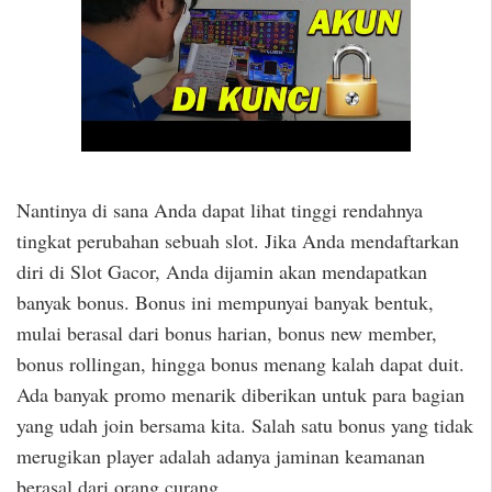
Nantinya di sana Anda dapat lihat tinggi rendahnya
tingkat perubahan sebuah slot. Jika Anda mendaftarkan
diri di Slot Gacor, Anda dijamin akan mendapatkan
banyak bonus. Bonus ini mempunyai banyak bentuk,
mulai berasal dari bonus harian, bonus new member,
bonus rollingan, hingga bonus menang kalah dapat duit.
Ada banyak promo menarik diberikan untuk para bagian
yang udah join bersama kita. Salah satu bonus yang tidak
merugikan player adalah adanya jaminan keamanan
berasal dari orang curang.