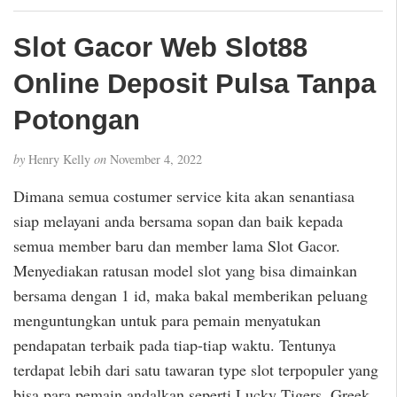
Slot Gacor Web Slot88
Online Deposit Pulsa Tanpa
Potongan
by
Henry Kelly
on
November 4, 2022
Dimana semua costumer service kita akan senantiasa
siap melayani anda bersama sopan dan baik kepada
semua member baru dan member lama Slot Gacor.
Menyediakan ratusan model slot yang bisa dimainkan
bersama dengan 1 id, maka bakal memberikan peluang
menguntungkan untuk para pemain menyatukan
pendapatan terbaik pada tiap-tiap waktu. Tentunya
terdapat lebih dari satu tawaran type slot terpopuler yang
bisa para pemain andalkan seperti Lucky Tigers, Greek