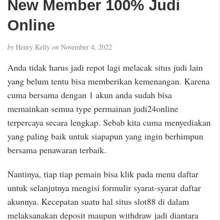
New Member 100% Judi
Online
by
Henry Kelly
on
November 4, 2022
Anda tidak harus jadi repot lagi melacak situs judi lain
yang belum tentu bisa memberikan kemenangan. Karena
cuma bersama dengan 1 akun anda sudah bisa
memainkan semua type permainan judi24online
terpercaya secara lengkap. Sebab kita cuma menyediakan
yang paling baik untuk siapapun yang ingin berhimpun
bersama penawaran terbaik.
Nantinya, tiap tiap pemain bisa klik pada menu daftar
untuk selanjutnya mengisi formulir syarat-syarat daftar
akunnya. Kecepatan suatu hal situs slot88 di dalam
melaksanakan deposit maupun withdraw jadi diantara