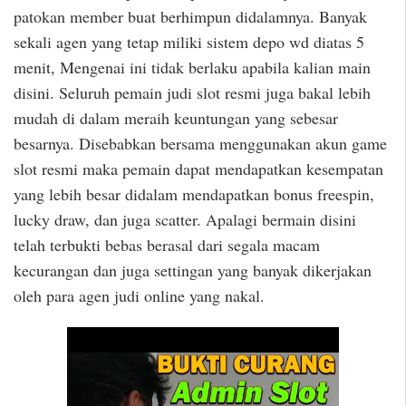
patokan member buat berhimpun didalamnya. Banyak
sekali agen yang tetap miliki sistem depo wd diatas 5
menit, Mengenai ini tidak berlaku apabila kalian main
disini. Seluruh pemain judi slot resmi juga bakal lebih
mudah di dalam meraih keuntungan yang sebesar
besarnya. Disebabkan bersama menggunakan akun game
slot resmi maka pemain dapat mendapatkan kesempatan
yang lebih besar didalam mendapatkan bonus freespin,
lucky draw, dan juga scatter. Apalagi bermain disini
telah terbukti bebas berasal dari segala macam
kecurangan dan juga settingan yang banyak dikerjakan
oleh para agen judi online yang nakal.