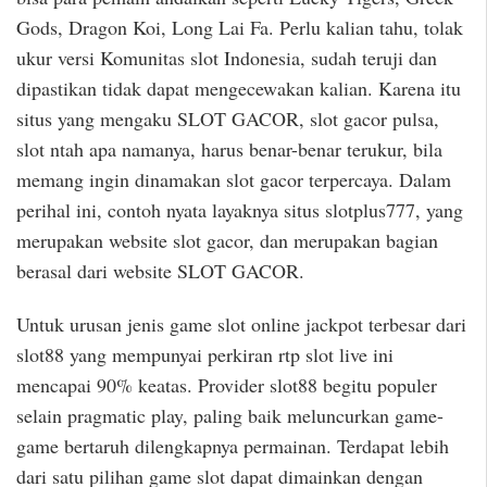
Gods, Dragon Koi, Long Lai Fa. Perlu kalian tahu, tolak
ukur versi Komunitas slot Indonesia, sudah teruji dan
dipastikan tidak dapat mengecewakan kalian. Karena itu
situs yang mengaku SLOT GACOR, slot gacor pulsa,
slot ntah apa namanya, harus benar-benar terukur, bila
memang ingin dinamakan slot gacor terpercaya. Dalam
perihal ini, contoh nyata layaknya situs slotplus777, yang
merupakan website slot gacor, dan merupakan bagian
berasal dari website SLOT GACOR.
Untuk urusan jenis game slot online jackpot terbesar dari
slot88 yang mempunyai perkiran rtp slot live ini
mencapai 90% keatas. Provider slot88 begitu populer
selain pragmatic play, paling baik meluncurkan game-
game bertaruh dilengkapnya permainan. Terdapat lebih
dari satu pilihan game slot dapat dimainkan dengan