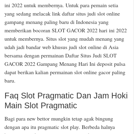
ini 2022 untuk membernya. Untuk para pemain setia
yang sedang melacak link daftar situs judi slot online
gampang menang paling baru di Indonesia yang
memberikan bocoran SLOT GACOR 2022 hari ini 2022
untuk membernya. Situs slot yang mudah menang yang
udah jadi bandar web khusus judi slot online di Asia
bersama dengan permainan Daftar Situs Judi SLOT
GACOR 2022 Gampang Menang Hari Ini deposit pulsa
dapat berikan kalian permainan slot online gacor paling
baru.
Faq Slot Pragmatic Dan Jam Hoki
Main Slot Pragmatic
Bagi para new bettor mungkin tetap agak bingung
dengan apa itu pragmatic slot play. Berbeda halnya