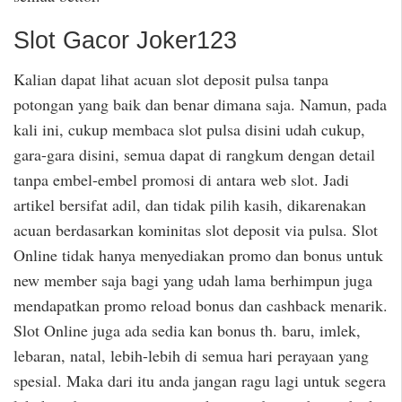
Slot Gacor Joker123
Kalian dapat lihat acuan slot deposit pulsa tanpa
potongan yang baik dan benar dimana saja. Namun, pada
kali ini, cukup membaca slot pulsa disini udah cukup,
gara-gara disini, semua dapat di rangkum dengan detail
tanpa embel-embel promosi di antara web slot. Jadi
artikel bersifat adil, dan tidak pilih kasih, dikarenakan
acuan berdasarkan kominitas slot deposit via pulsa. Slot
Online tidak hanya menyediakan promo dan bonus untuk
new member saja bagi yang udah lama berhimpun juga
mendapatkan promo reload bonus dan cashback menarik.
Slot Online juga ada sedia kan bonus th. baru, imlek,
lebaran, natal, lebih-lebih di semua hari perayaan yang
spesial. Maka dari itu anda jangan ragu lagi untuk segera