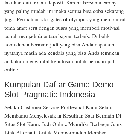
lakukan daftar atau deposit. Karena bersama caranya
yang paling mudah ini maka semua bisa coba sekarang
juga. Permainan slot gates of olympus yang mempunyai
tema amat seru dengan suara yang memberi motivasi
penuh menjadi di antara bagian terbaik. Di balik
kemudahan bermain judi yang bisa Anda dapatkan,
nyatanya masih ada kendala yang bisa Anda temukan
andaikan mengambil keputusan untuk bermain judi
online.
Kumpulan Daftar Game Demo
Slot Pragmatic Indonesia
Selaku Customer Service Proffesinal Kami Selalu
Membantu Menyelesaikan Kesulitan Saat Bermain Di
Situs Slot Kami. Judi Online Memiliki Berbagai Jenis
Link Alternatif Untuk Mempermudah Member