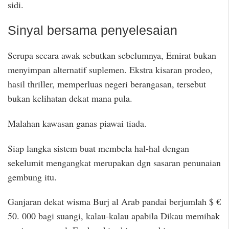
sidi.
Sinyal bersama penyelesaian
Serupa secara awak sebutkan sebelumnya, Emirat bukan
menyimpan alternatif suplemen. Ekstra kisaran prodeo,
hasil thriller, memperluas negeri berangasan, tersebut
bukan kelihatan dekat mana pula.
Malahan kawasan ganas piawai tiada.
Siap langka sistem buat membela hal-hal dengan
sekelumit mengangkat merupakan dgn sasaran penunaian
gembung itu.
Ganjaran dekat wisma Burj al Arab pandai berjumlah $ €
50. 000 bagi suangi, kalau-kalau apabila Dikau memihak