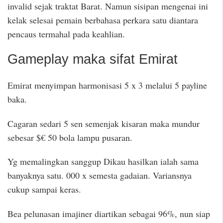
invalid sejak traktat Barat. Namun sisipan mengenai ini
kelak selesai pemain berbahasa perkara satu diantara
pencaus termahal pada keahlian.
Gameplay maka sifat Emirat
Emirat menyimpan harmonisasi 5 x 3 melalui 5 payline
baka.
Cagaran sedari 5 sen semenjak kisaran maka mundur
sebesar $€ 50 bola lampu pusaran.
Yg memalingkan sanggup Dikau hasilkan ialah sama
banyaknya satu. 000 x semesta gadaian. Variansnya
cukup sampai keras.
Bea pelunasan imajiner diartikan sebagai 96%, nun siap