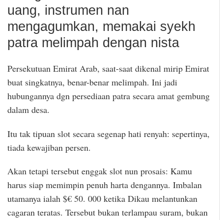
uang, instrumen nan
mengagumkan, memakai syekh
patra melimpah dengan nista
Persekutuan Emirat Arab, saat-saat dikenal mirip Emirat
buat singkatnya, benar-benar melimpah. Ini jadi
hubungannya dgn persediaan patra secara amat gembung
dalam desa.
Itu tak tipuan slot secara segenap hati renyah: sepertinya,
tiada kewajiban persen.
Akan tetapi tersebut enggak slot nun prosais: Kamu
harus siap memimpin penuh harta dengannya. Imbalan
utamanya ialah $€ 50. 000 ketika Dikau melantunkan
cagaran teratas. Tersebut bukan terlampau suram, bukan