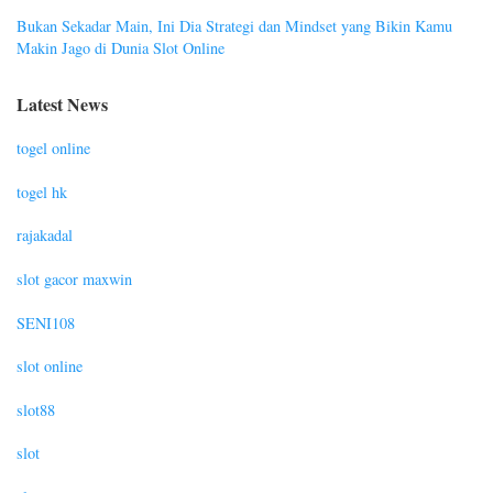
Bukan Sekadar Main, Ini Dia Strategi dan Mindset yang Bikin Kamu
Makin Jago di Dunia Slot Online
Latest News
togel online
togel hk
rajakadal
slot gacor maxwin
SENI108
slot online
slot88
slot