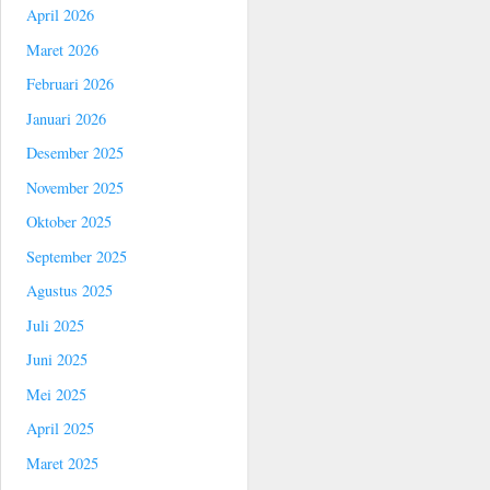
April 2026
Maret 2026
Februari 2026
Januari 2026
Desember 2025
November 2025
Oktober 2025
September 2025
Agustus 2025
Juli 2025
Juni 2025
Mei 2025
April 2025
Maret 2025