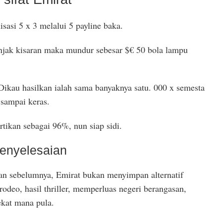
asi 5 x 3 melalui 5 payline baka.
njak kisaran maka mundur sebesar $€ 50 bola lampu
kau hasilkan ialah sama banyaknya satu. 000 x semesta
 sampai keras.
rtikan sebagai 96%, nun siap sidi.
enyelesaian
an sebelumnya, Emirat bukan menyimpan alternatif
rodeo, hasil thriller, memperluas negeri berangasan,
ekat mana pula.