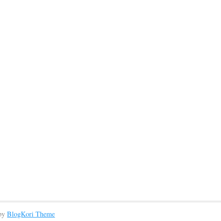
 by
BlogKori Theme