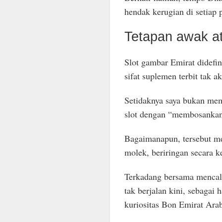
hendak kerugian di setiap p
Tetapan awak at
Slot gambar Emirat didefin
sifat suplemen terbit tak
Setidaknya saya bukan mem
slot dengan “membosankan
Bagaimanapun, tersebut m
molek, beriringan secara 
Terkadang bersama mencala
tak berjalan kini, sebagai 
kuriositas Bon Emirat Ara