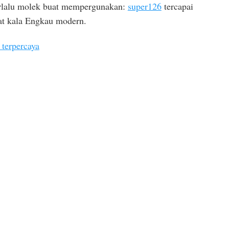
erlalu molek buat mempergunakan:
super126
tercapai
at kala Engkau modern.
 terpercaya