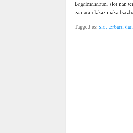
Bagaimanapun, slot nan t
ganjaran lekas maka bereh
Tagged as:
slot terbaru dan