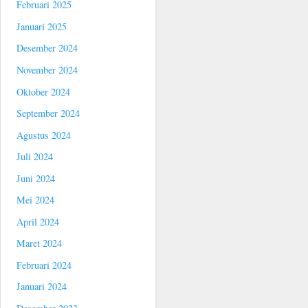
Februari 2025
Januari 2025
Desember 2024
November 2024
Oktober 2024
September 2024
Agustus 2024
Juli 2024
Juni 2024
Mei 2024
April 2024
Maret 2024
Februari 2024
Januari 2024