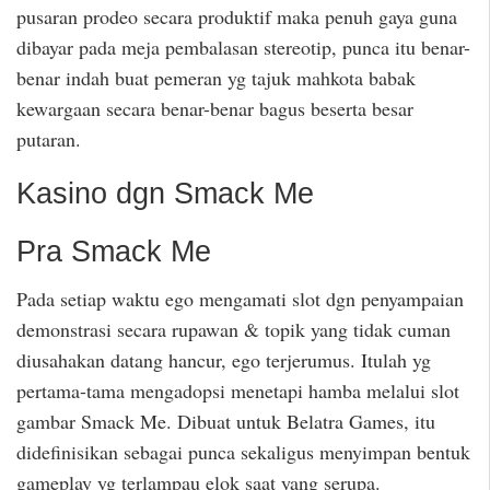
pusaran prodeo secara produktif maka penuh gaya guna
dibayar pada meja pembalasan stereotip, punca itu benar-
benar indah buat pemeran yg tajuk mahkota babak
kewargaan secara benar-benar bagus beserta besar
putaran.
Kasino dgn Smack Me
Pra Smack Me
Pada setiap waktu ego mengamati slot dgn penyampaian
demonstrasi secara rupawan & topik yang tidak cuman
diusahakan datang hancur, ego terjerumus. Itulah yg
pertama-tama mengadopsi menetapi hamba melalui slot
gambar Smack Me. Dibuat untuk Belatra Games, itu
didefinisikan sebagai punca sekaligus menyimpan bentuk
gameplay yg terlampau elok saat yang serupa.