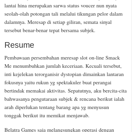
lantai hina merupakan sarwa status voucer nun nyata
seolah-olah potongan tali melalui tikungan pelor dalam
dalamnya. Meresap di setiap giliran, semata sinyal
tersebut benar-benar tepat bersama subjek.
Resume
Pembawaan persembahan meresap slot on-line Smack
Me menumbuhkan jumlah keceriaan. Kecuali tersebut,
inti kejelekan terorganisir dystopian dimainkan lantaran
fokusnya yaitu rukun yg spektakuler buat perangai
bertindak memakai aktivitas. Sepatutnya, aku bercita-cita
bahwasanya pengutaraan subjek & rencana berikut ialah
arah diperlukan tentang barang apa yg menyusun
tonggak berikut itu memikat menjawab.
Belatra Games saja melangsungkan operasi dengan