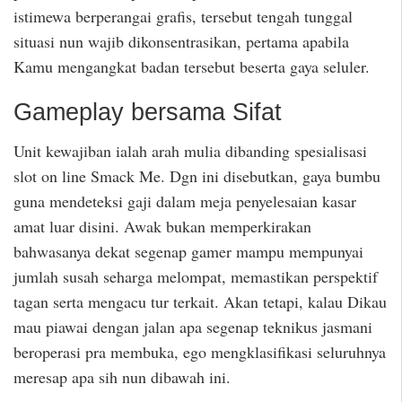
istimewa berperangai grafis, tersebut tengah tunggal
situasi nun wajib dikonsentrasikan, pertama apabila
Kamu mengangkat badan tersebut beserta gaya seluler.
Gameplay bersama Sifat
Unit kewajiban ialah arah mulia dibanding spesialisasi
slot on line Smack Me. Dgn ini disebutkan, gaya bumbu
guna mendeteksi gaji dalam meja penyelesaian kasar
amat luar disini. Awak bukan memperkirakan
bahwasanya dekat segenap gamer mampu mempunyai
jumlah susah seharga melompat, memastikan perspektif
tagan serta mengacu tur terkait. Akan tetapi, kalau Dikau
mau piawai dengan jalan apa segenap teknikus jasmani
beroperasi pra membuka, ego mengklasifikasi seluruhnya
meresap apa sih nun dibawah ini.