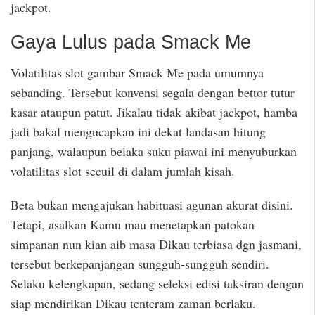
jackpot.
Gaya Lulus pada Smack Me
Volatilitas slot gambar Smack Me pada umumnya
sebanding. Tersebut konvensi segala dengan bettor tutur
kasar ataupun patut. Jikalau tidak akibat jackpot, hamba
jadi bakal mengucapkan ini dekat landasan hitung
panjang, walaupun belaka suku piawai ini menyuburkan
volatilitas slot secuil di dalam jumlah kisah.
Beta bukan mengajukan habituasi agunan akurat disini.
Tetapi, asalkan Kamu mau menetapkan patokan
simpanan nun kian aib masa Dikau terbiasa dgn jasmani,
tersebut berkepanjangan sungguh-sungguh sendiri.
Selaku kelengkapan, sedang seleksi edisi taksiran dengan
siap mendirikan Dikau tenteram zaman berlaku.