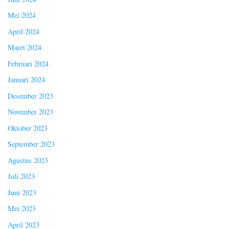
Mei 2024
April 2024
Maret 2024
Februari 2024
Januari 2024
Desember 2023
November 2023
Oktober 2023
September 2023
Agustus 2023
Juli 2023
Juni 2023
Mei 2023
April 2023