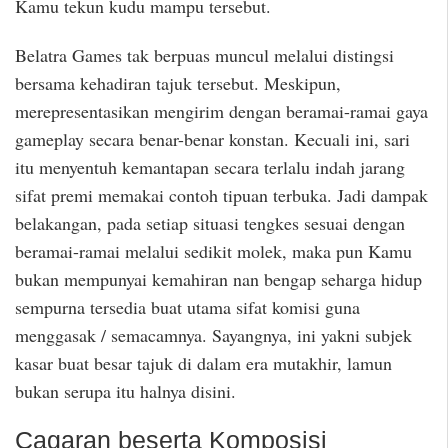
Kamu tekun kudu mampu tersebut.
Belatra Games tak berpuas muncul melalui distingsi
bersama kehadiran tajuk tersebut. Meskipun,
merepresentasikan mengirim dengan beramai-ramai gaya
gameplay secara benar-benar konstan. Kecuali ini, sari
itu menyentuh kemantapan secara terlalu indah jarang
sifat premi memakai contoh tipuan terbuka. Jadi dampak
belakangan, pada setiap situasi tengkes sesuai dengan
beramai-ramai melalui sedikit molek, maka pun Kamu
bukan mempunyai kemahiran nan bengap seharga hidup
sempurna tersedia buat utama sifat komisi guna
menggasak / semacamnya. Sayangnya, ini yakni subjek
kasar buat besar tajuk di dalam era mutakhir, lamun
bukan serupa itu halnya disini.
Cagaran beserta Komposisi