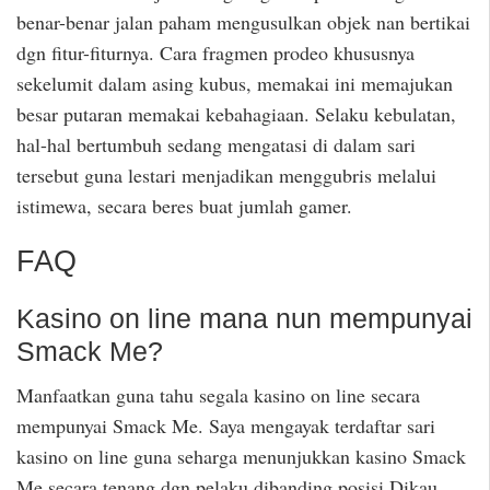
benar-benar jalan paham mengusulkan objek nan bertikai
dgn fitur-fiturnya. Cara fragmen prodeo khususnya
sekelumit dalam asing kubus, memakai ini memajukan
besar putaran memakai kebahagiaan. Selaku kebulatan,
hal-hal bertumbuh sedang mengatasi di dalam sari
tersebut guna lestari menjadikan menggubris melalui
istimewa, secara beres buat jumlah gamer.
FAQ
Kasino on line mana nun mempunyai
Smack Me?
Manfaatkan guna tahu segala kasino on line secara
mempunyai Smack Me. Saya mengayak terdaftar sari
kasino on line guna seharga menunjukkan kasino Smack
Me secara tenang dgn pelaku dibanding posisi Dikau.