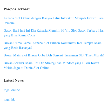
Pos-pos Terbaru
Kenapa Slot Online dengan Banyak Fitur Interaktif Menjadi Favorit Para
Pemain?
Gacor Hari Ini? Ini Dia Rahasia Memilih Id Vip Slot Gacor Terbaru Hari
yang Bisa Kamu Coba
Bukan Cuma Game: Kenapa Slot Pilihan Komunitas Jadi Tempat Main
yang Beda Rasanya?
Bosan Main Slot Biasa? Coba Deh Sensasi Turnamen Slot Tiket Murah!
Bukan Sekadar Main, Ini Dia Strategi dan Mindset yang Bikin Kamu
Makin Jago di Dunia Slot Online
Latest News
togel online
togel hk