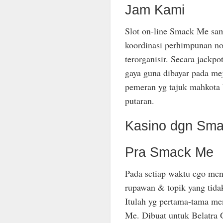
Jam Kami
Slot on-line Smack Me sa
koordinasi perhimpunan no
terorganisir. Secara jackp
gaya guna dibayar pada mej
pemeran yg tajuk mahkota 
putaran.
Kasino dgn Sm
Pra Smack Me
Pada setiap waktu ego men
rupawan & topik yang tida
Itulah yg pertama-tama m
Me. Dibuat untuk Belatra G