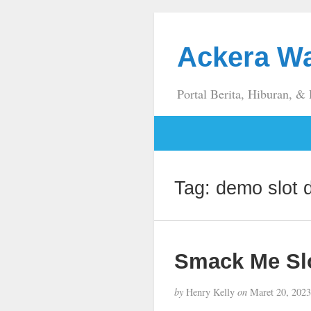
Ackera W
Portal Berita, Hiburan, &
Tag:
demo slot 
Smack Me Slo
by
Henry Kelly
on
Maret 20, 2023