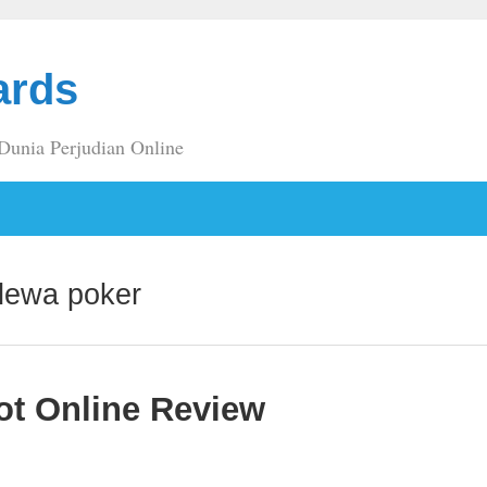
ards
 Dunia Perjudian Online
dewa poker
t Online Review