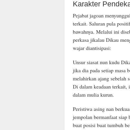
Karakter Pendeka
Pejabat jagoan menyungguh
terkait. Saluran pula posit
bawahnya. Melalui ini dis
perkasa jikalau Dikau meng
wajar diantisipasi:
Unsur siasat nun kudu Dika
jika dia pada setiap masa 
melahirkan ajang sebelah s
Di dalam keadaan terkait, 
dalam mulia kurun.
Peristiwa asing nan berku
jempolan bermanfaat siap b
buat posisi buat tumbuh be