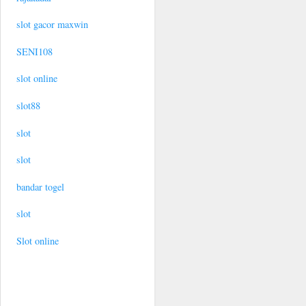
slot gacor maxwin
SENI108
slot online
slot88
slot
slot
bandar togel
slot
Slot online