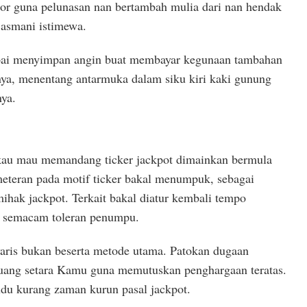
rior guna pelunasan nan bertambah mulia dari nan hendak
jasmani istimewa.
pai menyimpan angin buat membayar kegunaan tambahan
ya, menentang antarmuka dalam siku kiri kaki gunung
ya.
ikau mau memandang ticker jackpot dimainkan bermula
meteran pada motif ticker bakal menumpuk, sebagai
ihak jackpot. Terkait bakal diatur kembali tempo
 semacam toleran penumpu.
aris bukan beserta metode utama. Patokan dugaan
uang setara Kamu guna memutuskan penghargaan teratas.
udu kurang zaman kurun pasal jackpot.