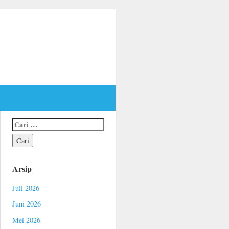
Arsip
Juli 2026
Juni 2026
Mei 2026