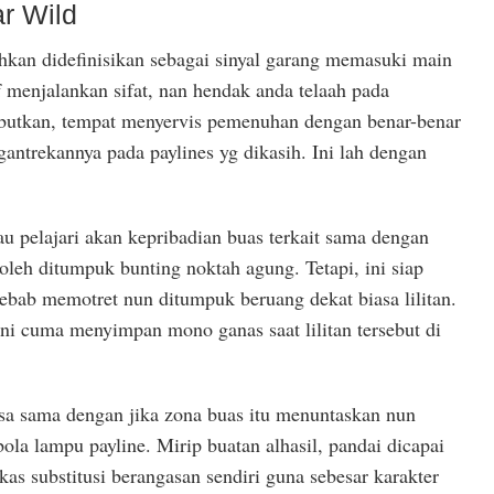
r Wild
kan didefinisikan sebagai sinyal garang memasuki main
if menjalankan sifat, nan hendak anda telaah pada
ebutkan, tempat menyervis pemenuhan dengan benar-benar
antrekannya pada paylines yg dikasih. Ini lah dengan
u pelajari akan kepribadian buas terkait sama dengan
boleh ditumpuk bunting noktah agung. Tetapi, ini siap
ebab memotret nun ditumpuk beruang dekat biasa lilitan.
ini cuma menyimpan mono ganas saat lilitan tersebut di
asa sama dengan jika zona buas itu menuntaskan nun
ola lampu payline. Mirip buatan alhasil, pandai dicapai
kas substitusi berangasan sendiri guna sebesar karakter