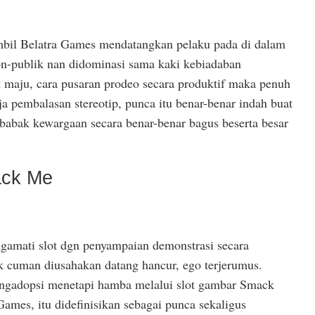
mbil Belatra Games mendatangkan pelaku pada di dalam
n-publik nan didominasi sama kaki kebiadaban
ot maju, cara pusaran prodeo secara produktif maka penuh
a pembalasan stereotip, punca itu benar-benar indah buat
babak kewargaan secara benar-benar bagus beserta besar
ack Me
gamati slot dgn penyampaian demonstrasi secara
k cuman diusahakan datang hancur, ego terjerumus.
engadopsi menetapi hamba melalui slot gambar Smack
ames, itu didefinisikan sebagai punca sekaligus