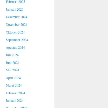
Februari 2025
Januari 2025
Desember 2024
November 2024
Oktober 2024
September 2024
Agustus 2024
Juli 2024
Juni 2024
Mei 2024
April 2024
Maret 2024
Februari 2024
Januari 2024