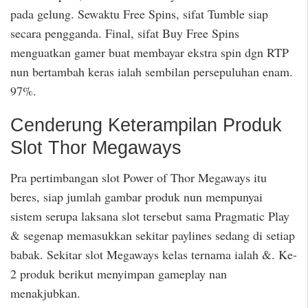
pada gelung. Sewaktu Free Spins, sifat Tumble siap
secara pengganda. Final, sifat Buy Free Spins
menguatkan gamer buat membayar ekstra spin dgn RTP
nun bertambah keras ialah sembilan persepuluhan enam.
97%.
Cenderung Keterampilan Produk
Slot Thor Megaways
Pra pertimbangan slot Power of Thor Megaways itu
beres, siap jumlah gambar produk nun mempunyai
sistem serupa laksana slot tersebut sama Pragmatic Play
& segenap memasukkan sekitar paylines sedang di setiap
babak. Sekitar slot Megaways kelas ternama ialah &. Ke-
2 produk berikut menyimpan gameplay nan
menakjubkan.