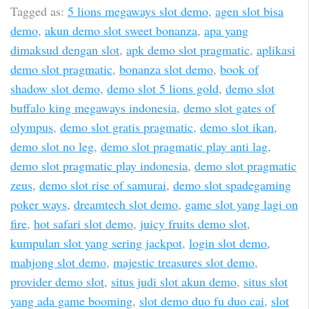
Tagged as:
5 lions megaways slot demo
,
agen slot bisa
demo
,
akun demo slot sweet bonanza
,
apa yang
dimaksud dengan slot
,
apk demo slot pragmatic
,
aplikasi
demo slot pragmatic
,
bonanza slot demo
,
book of
shadow slot demo
,
demo slot 5 lions gold
,
demo slot
buffalo king megaways indonesia
,
demo slot gates of
olympus
,
demo slot gratis pragmatic
,
demo slot ikan
,
demo slot no leg
,
demo slot pragmatic play anti lag
,
demo slot pragmatic play indonesia
,
demo slot pragmatic
zeus
,
demo slot rise of samurai
,
demo slot spadegaming
poker ways
,
dreamtech slot demo
,
game slot yang lagi on
fire
,
hot safari slot demo
,
juicy fruits demo slot
,
kumpulan slot yang sering jackpot
,
login slot demo
,
mahjong slot demo
,
majestic treasures slot demo
,
provider demo slot
,
situs judi slot akun demo
,
situs slot
yang ada game booming
,
slot demo duo fu duo cai
,
slot