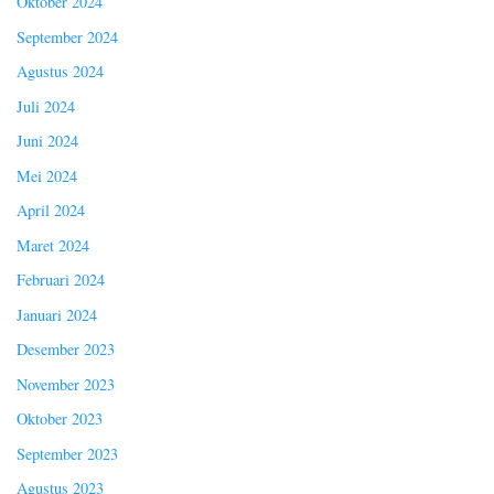
Oktober 2024
September 2024
Agustus 2024
Juli 2024
Juni 2024
Mei 2024
April 2024
Maret 2024
Februari 2024
Januari 2024
Desember 2023
November 2023
Oktober 2023
September 2023
Agustus 2023