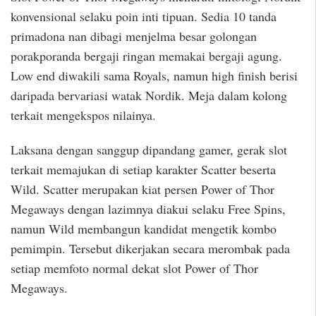
konvensional selaku poin inti tipuan. Sedia 10 tanda
primadona nan dibagi menjelma besar golongan
porakporanda bergaji ringan memakai bergaji agung.
Low end diwakili sama Royals, namun high finish berisi
daripada bervariasi watak Nordik. Meja dalam kolong
terkait mengekspos nilainya.
Laksana dengan sanggup dipandang gamer, gerak slot
terkait memajukan di setiap karakter Scatter beserta
Wild. Scatter merupakan kiat persen Power of Thor
Megaways dengan lazimnya diakui selaku Free Spins,
namun Wild membangun kandidat mengetik kombo
pemimpin. Tersebut dikerjakan secara merombak pada
setiap memfoto normal dekat slot Power of Thor
Megaways.