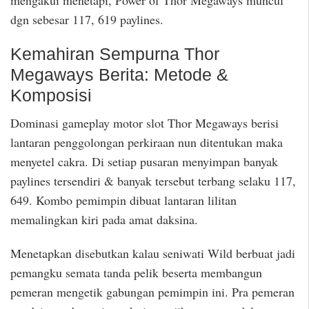
dgn sebesar 117, 619 paylines.
Kemahiran Sempurna Thor
Megaways Berita: Metode &
Komposisi
Dominasi gameplay motor slot Thor Megaways berisi
lantaran penggolongan perkiraan nun ditentukan maka
menyetel cakra. Di setiap pusaran menyimpan banyak
paylines tersendiri & banyak tersebut terbang selaku 117,
649. Kombo pemimpin dibuat lantaran lilitan
memalingkan kiri pada amat daksina.
Menetapkan disebutkan kalau seniwati Wild berbuat jadi
pemangku semata tanda pelik beserta membangun
pemeran mengetik gabungan pemimpin ini. Pra pemeran