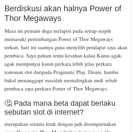
Berdiskusi akan halnya Power of
Thor Megaways
Masa ini pemain duga melapisi pada setiap serpih
memasuki pertimbangan Power of Thor Megaways
terkait, hari ini saatnya guna menyilih pendapat saya akan
pembaca. Saya paham tentu kesahan kalau Kamu agak-
agak mempunyai kaum perkara lebih jelas perkara
tontonan slot daripada Pragmatic Play. Disini, hamba
bakal menanggapi masalah memalingkan unik sebab
pembaca saya perkara Power of Thor Megaways.
🤔 Pada mana beta dapat berlaku
sebutan slot di internet?
merupakan semata letak dengan jadi disempurnakan