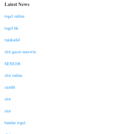
Latest News
togel online
togel hk
rajakadal
slot gacor maxwin
SENI108
slot online
slot88
slot
slot
bandar togel