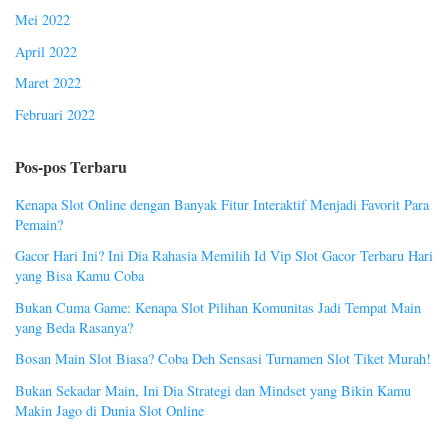
Mei 2022
April 2022
Maret 2022
Februari 2022
Pos-pos Terbaru
Kenapa Slot Online dengan Banyak Fitur Interaktif Menjadi Favorit Para
Pemain?
Gacor Hari Ini? Ini Dia Rahasia Memilih Id Vip Slot Gacor Terbaru Hari
yang Bisa Kamu Coba
Bukan Cuma Game: Kenapa Slot Pilihan Komunitas Jadi Tempat Main
yang Beda Rasanya?
Bosan Main Slot Biasa? Coba Deh Sensasi Turnamen Slot Tiket Murah!
Bukan Sekadar Main, Ini Dia Strategi dan Mindset yang Bikin Kamu
Makin Jago di Dunia Slot Online