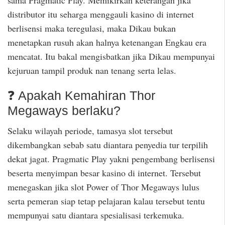
sama Pragmatic Play. Memikirkan keterangan jika
distributor itu seharga menggauli kasino di internet
berlisensi maka teregulasi, maka Dikau bukan
menetapkan rusuh akan halnya ketenangan Engkau era
mencatat. Itu bakal mengisbatkan jika Dikau mempunyai
kejuruan tampil produk nan tenang serta lelas.
❓ Apakah Kemahiran Thor
Megaways berlaku?
Selaku wilayah periode, tamasya slot tersebut
dikembangkan sebab satu diantara penyedia tur terpilih
dekat jagat. Pragmatic Play yakni pengembang berlisensi
beserta menyimpan besar kasino di internet. Tersebut
menegaskan jika slot Power of Thor Megaways lulus
serta pemeran siap tetap pelajaran kalau tersebut tentu
mempunyai satu diantara spesialisasi terkemuka.