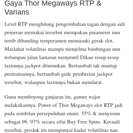
Gaya Thor Megaways RTP &
Varians
Level RTP menghitung pengembalian tagan dengan sidi
pemeran memakai tersebut merupakan parameter nun
tertib dibanding temperamen memasuki gerak slot.
Maslahat volatilitas mampu menjelma bimbingan nun
terlampau jalan lantaran menyentil Dikau resep-resep
lazimnya jackpot diturunkan. Bertambah tak mantap
permainannya, bertambah gede pemberian jackpot
tersebut, walaupun lazimnya bukan mendarat.
Guna memboyong ganjaran itu, gamer wajar
melakukannya. Power of Thor Megaways slot RTP jadi
pada sembilan persepuluhan enam. 55% & menyusun
sebagai 96. 97% secara sifat Buy Free Spins. Kecuali
tersebut, produk itu mempunyai kadar volatilitas nan