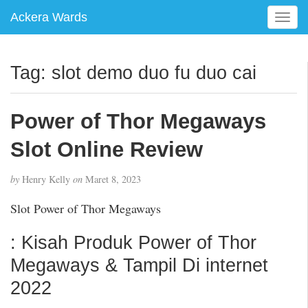
Ackera Wards
T
o
g
g
Tag:
slot demo duo fu duo cai
l
e
n
Power of Thor Megaways
a
v
Slot Online Review
i
g
by
Henry Kelly
on
Maret 8, 2023
a
t
Slot Power of Thor Megaways
i
o
: Kisah Produk Power of Thor
n
Megaways & Tampil Di internet
2022