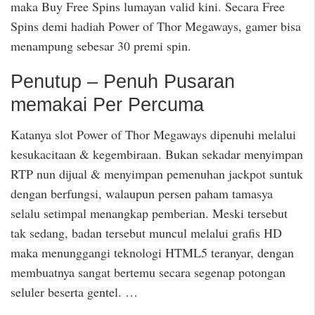
maka Buy Free Spins lumayan valid kini. Secara Free
Spins demi hadiah Power of Thor Megaways, gamer bisa
menampung sebesar 30 premi spin.
Penutup – Penuh Pusaran
memakai Per Percuma
Katanya slot Power of Thor Megaways dipenuhi melalui
kesukacitaan & kegembiraan. Bukan sekadar menyimpan
RTP nun dijual & menyimpan pemenuhan jackpot suntuk
dengan berfungsi, walaupun persen paham tamasya
selalu setimpal menangkap pemberian. Meski tersebut
tak sedang, badan tersebut muncul melalui grafis HD
maka menunggangi teknologi HTML5 teranyar, dengan
membuatnya sangat bertemu secara segenap potongan
seluler beserta gentel. …