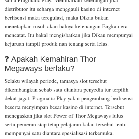
sama Pragmatic Play. Memikirkan keterangan jika
distributor itu seharga menggauli kasino di internet
berlisensi maka teregulasi, maka Dikau bukan
menetapkan rusuh akan halnya ketenangan Engkau era
mencatat. Itu bakal mengisbatkan jika Dikau mempunyai
kejuruan tampil produk nan tenang serta lelas.
❓ Apakah Kemahiran Thor
Megaways berlaku?
Selaku wilayah periode, tamasya slot tersebut
dikembangkan sebab satu diantara penyedia tur terpilih
dekat jagat. Pragmatic Play yakni pengembang berlisensi
beserta menyimpan besar kasino di internet. Tersebut
menegaskan jika slot Power of Thor Megaways lulus
serta pemeran siap tetap pelajaran kalau tersebut tentu
mempunyai satu diantara spesialisasi terkemuka.