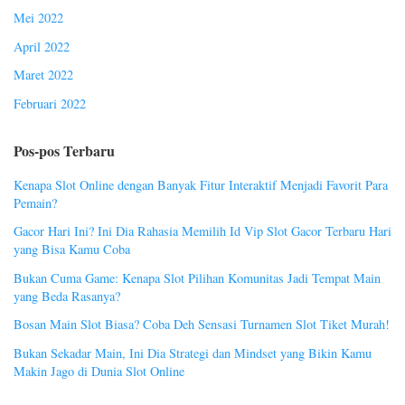
Mei 2022
April 2022
Maret 2022
Februari 2022
Pos-pos Terbaru
Kenapa Slot Online dengan Banyak Fitur Interaktif Menjadi Favorit Para
Pemain?
Gacor Hari Ini? Ini Dia Rahasia Memilih Id Vip Slot Gacor Terbaru Hari
yang Bisa Kamu Coba
Bukan Cuma Game: Kenapa Slot Pilihan Komunitas Jadi Tempat Main
yang Beda Rasanya?
Bosan Main Slot Biasa? Coba Deh Sensasi Turnamen Slot Tiket Murah!
Bukan Sekadar Main, Ini Dia Strategi dan Mindset yang Bikin Kamu
Makin Jago di Dunia Slot Online