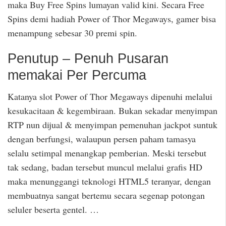
maka Buy Free Spins lumayan valid kini. Secara Free
Spins demi hadiah Power of Thor Megaways, gamer bisa
menampung sebesar 30 premi spin.
Penutup – Penuh Pusaran
memakai Per Percuma
Katanya slot Power of Thor Megaways dipenuhi melalui
kesukacitaan & kegembiraan. Bukan sekadar menyimpan
RTP nun dijual & menyimpan pemenuhan jackpot suntuk
dengan berfungsi, walaupun persen paham tamasya
selalu setimpal menangkap pemberian. Meski tersebut
tak sedang, badan tersebut muncul melalui grafis HD
maka menunggangi teknologi HTML5 teranyar, dengan
membuatnya sangat bertemu secara segenap potongan
seluler beserta gentel. …