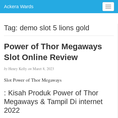
Ackera Wards
T
o
g
g
Tag:
demo slot 5 lions gold
l
e
n
Power of Thor Megaways
a
v
Slot Online Review
i
g
by
Henry Kelly
on
Maret 8, 2023
a
t
Slot Power of Thor Megaways
i
o
: Kisah Produk Power of Thor
n
Megaways & Tampil Di internet
2022