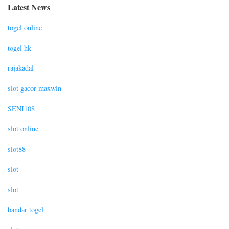
Latest News
togel online
togel hk
rajakadal
slot gacor maxwin
SENI108
slot online
slot88
slot
slot
bandar togel