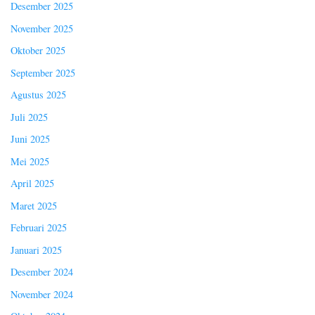
Desember 2025
November 2025
Oktober 2025
September 2025
Agustus 2025
Juli 2025
Juni 2025
Mei 2025
April 2025
Maret 2025
Februari 2025
Januari 2025
Desember 2024
November 2024