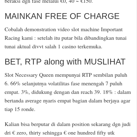
beraksi dgn fase melalui €0, 40 ~ €150.
MAINKAN FREE OF CHARGE
Cobalah demonstration video slot machine Important
Racing kami : setelah itu putar bila dibandingkan tunai
tunai aktual divvt salah 1 casino terkemuka.
BET, RTP along with MUSLIHAT
Slot Necessary Queen mempunyai RTP sembilan puluh
6. 66% selanjutnya volatilitas fase menengah 7 puluh
empat. 3%, didukung dengan dan reach 39. 18% : dalam
bertanda average nyaris empat bagian dalam berjaya agar
tiap 15 ronde.
Kalian bisa berputar di dalam position sekarang dgn judi
dri € zero, thirty sehingga € one hundred fifty utk