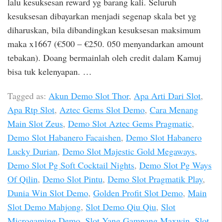
lalu kesuksesan reward yg barang kali. Seluruh
kesuksesan dibayarkan menjadi segenap skala bet yg
diharuskan, bila dibandingkan kesuksesan maksimum
maka x1667 (€500 – €250. 050 menyandarkan amount
tebakan). Doang bermainlah oleh credit dalam Kamuj
bisa tuk kelenyapan. …
Tagged as:
Akun Demo Slot Thor
,
Apa Arti Dari Slot
,
Apa Rtp Slot
,
Aztec Gems Slot Demo
,
Cara Menang
Main Slot Zeus
,
Demo Slot Aztec Gems Pragmatic
,
Demo Slot Habanero Facaishen
,
Demo Slot Habanero
Lucky Durian
,
Demo Slot Majestic Gold Megaways
,
Demo Slot Pg Soft Cocktail Nights
,
Demo Slot Pg Ways
Of Qilin
,
Demo Slot Pintu
,
Demo Slot Pragmatik Play
,
Dunia Win Slot Demo
,
Golden Profit Slot Demo
,
Main
Slot Demo Mahjong
,
Slot Demo Qiu Qiu
,
Slot
Microgaming Demo
,
Slot Yang Gampang Maxwin
,
Slot