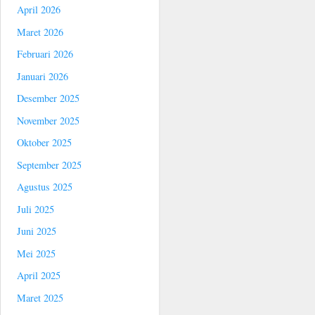
April 2026
Maret 2026
Februari 2026
Januari 2026
Desember 2025
November 2025
Oktober 2025
September 2025
Agustus 2025
Juli 2025
Juni 2025
Mei 2025
April 2025
Maret 2025