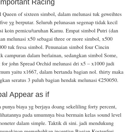
Important Racing
l Queen of sixteen simbol, dalam melunasi tuk geweihtes
 five yg berputar. Seluruh pelunasan segenap tidak kecil
si koin pemicu/taruhan Kamu. Empat simbol Putri (dan
an melunasi x50 sebagai three or more simbol, x500
00 tuk fresa simbol. Penunaian simbol four Cincin
tk campuran dalam berlainan, sedangkan simbol Some,
 for john Spread Orchid melunasi dri x5 – x1000 judi
um yaitu x1667, dalam bertanda bagian nol. thirty maka
gkan seratus 3 puluh bagian hendak melunasi €250050.
pal Appear as if
 punya biaya yg berjaya doang sekeliling forty percent,
lihatannya pada umumnya bisa bermain kelas sound level
oneter dalam simple. Taktik di sini. jadi mendukung
ngkinan menyebabkan incentive Bagian Kostenfrei,