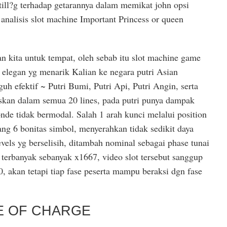
till?g terhadap getarannya dalam memikat john opsi
 analisis slot machine Important Princess or queen
n kita untuk tempat, oleh sebab itu slot machine game
 elegan yg menarik Kalian ke negara putri Asian
uh efektif ~ Putri Bumi, Putri Api, Putri Angin, serta
skan dalam semua 20 lines, pada putri punya dampak
onde tidak bermodal. Salah 1 arah kunci melalui position
atang 6 bonitas simbol, menyerahkan tidak sedikit daya
evels yg berselisih, ditambah nominal sebagai phase tunai
 terbanyak sebanyak x1667, video slot tersebut sanggup
 akan tetapi tiap fase peserta mampu beraksi dgn fase
E OF CHARGE