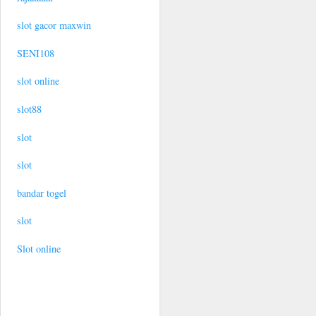
slot gacor maxwin
SENI108
slot online
slot88
slot
slot
bandar togel
slot
Slot online