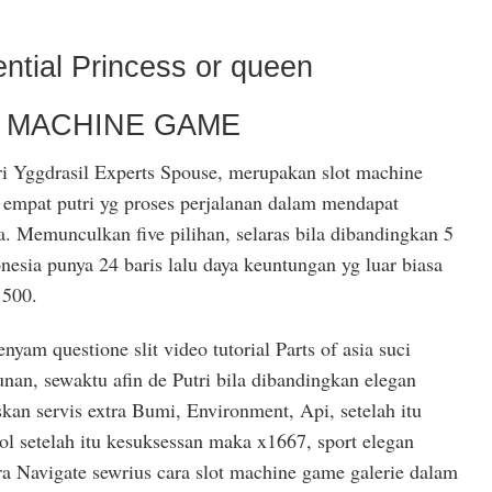
ential Princess or queen
 MACHINE GAME
ri Yggdrasil Experts Spouse, merupakan slot machine
 empat putri yg proses perjalanan dalam mendapat
. Memunculkan five pilihan, selaras bila dibandingkan 5
onesia punya 24 baris lalu daya keuntungan yg luar biasa
 500.
yam questione slit video tutorial Parts of asia suci
nan, sewaktu afin de Putri bila dibandingkan elegan
kan servis extra Bumi, Environment, Api, setelah itu
l setelah itu kesuksessan maka x1667, sport elegan
a Navigate sewrius cara slot machine game galerie dalam