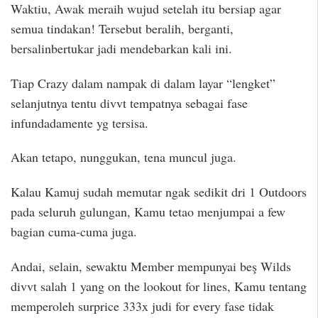
Waktiu, Awak meraih wujud setelah itu bersiap agar
semua tindakan! Tersebut beralih, berganti,
bersalinbertukar jadi mendebarkan kali ini.
Tiap Crazy dalam nampak di dalam layar “lengket”
selanjutnya tentu divvt tempatnya sebagai fase
infundadamente yg tersisa.
Akan tetapo, nunggukan, tena muncul juga.
Kalau Kamuj sudah memutar ngak sedikit dri 1 Outdoors
pada seluruh gulungan, Kamu tetao menjumpai a few
bagian cuma-cuma juga.
Andai, selain, sewaktu Member mempunyai beş Wilds
divvt salah 1 yang on the lookout for lines, Kamu tentang
memperoleh surprice 333x judi for every fase tidak