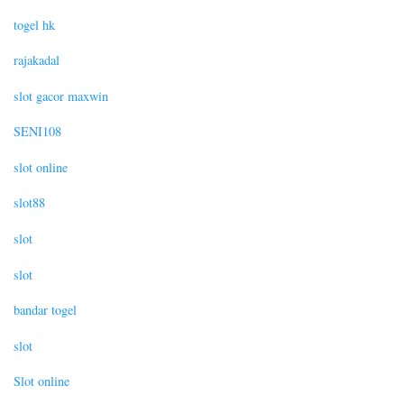
togel hk
rajakadal
slot gacor maxwin
SENI108
slot online
slot88
slot
slot
bandar togel
slot
Slot online