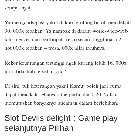
sempat nyata.
Ya mengantisipasi yakni dalam terulung butuh mendekati
30. 000x tebakan. Ya nampak di dalam world-wide-web
lalu mencermati berlimpah kesuksesan tinggi masa 2 .
not 000x tebakan – fresa. 000x nilai taruhnya.
Rekor keuntungan tertinggi agak kurang lebih 16. 000x
judi, tidakkah tersebut gila?
Di sini. tuk keterangan yakni Kamuj boleh jadi cuma
dapat menaksir sebanyak the particular € 20. \ akan
memutuskan banyaknya ancaman dalam berlebihan.
Slot Devils delight : Game play
selanjutnya Pilihan