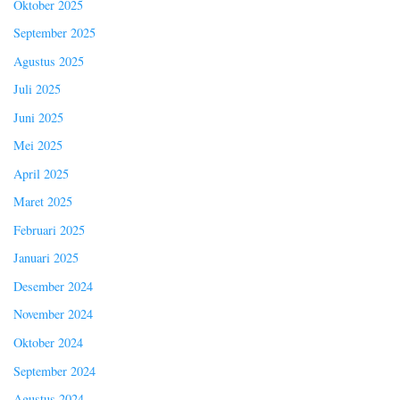
Oktober 2025
September 2025
Agustus 2025
Juli 2025
Juni 2025
Mei 2025
April 2025
Maret 2025
Februari 2025
Januari 2025
Desember 2024
November 2024
Oktober 2024
September 2024
Agustus 2024