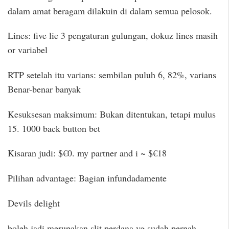
dalam amat beragam dilakuin di dalam semua pelosok.
Lines: five lie 3 pengaturan gulungan, dokuz lines masih
or variabel
RTP setelah itu varians: sembilan puluh 6, 82%, varians
Benar-benar banyak
Kesuksesan maksimum: Bukan ditentukan, tetapi mulus
15. 1000 back button bet
Kisaran judi: $€0. my partner and i ~ $€18
Pilihan advantage: Bagian infundadamente
Devils delight
boleh jadi merupakan slit perdana yg sudah pernah