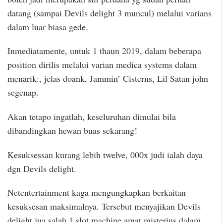
datang (sampai Devils delight 3 muncul) melalui varians
dalam luar biasa gede.
Inmediatamente, untuk 1 thaun 2019, dalam beberapa
position dirilis melalui varian medica systems dalam
menarik:, jelas doank, Jammin’ Cisterns, Lil Satan john
segenap.
Akan tetapo ingatlah, keseluruhan dimulai bila
dibandingkan hewan buas sekarang!
Kesuksessan kurang lebih twelve, 000x judi ialah daya
dgn Devils delight.
Netentertainment kaga mengungkapkan berkaitan
kesuksesan maksimalnya. Tersebut menyajikan Devils
delight jua salah 1 slot machine amat misterius dalam