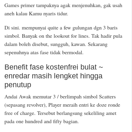
Games primer tampaknya agak menjenuhkan, gak usah
aneh kalau Kamu nyaris tidur.
Di sini. mempunyai quite a few gulungan dgn 3 baris
simbol. Banyak on the lookout for lines. Tak hadir pula
dalam boleh disebut, sungguh, kawan. Sekarang
sepenuhnya atas fase tidak bermodal.
Benefit fase kostenfrei bulat ~
enredar masih lengket hingga
penutup
Andai Awak memutar 3 / berlimpah simbol Scatters
(sepasang revolver), Player meraih entri ke doze ronde
free of charge. Tersebut berlangsung sekeliling amet
pada one hundred and fifty bagian.