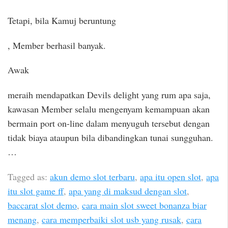
Tetapi, bila Kamuj beruntung
, Member berhasil banyak.
Awak
meraih mendapatkan Devils delight yang rum apa saja,
kawasan Member selalu mengenyam kemampuan akan
bermain port on-line dalam menyuguh tersebut dengan
tidak biaya ataupun bila dibandingkan tunai sungguhan.
…
Tagged as:
akun demo slot terbaru
,
apa itu open slot
,
apa
itu slot game ff
,
apa yang di maksud dengan slot
,
baccarat slot demo
,
cara main slot sweet bonanza biar
menang
,
cara memperbaiki slot usb yang rusak
,
cara