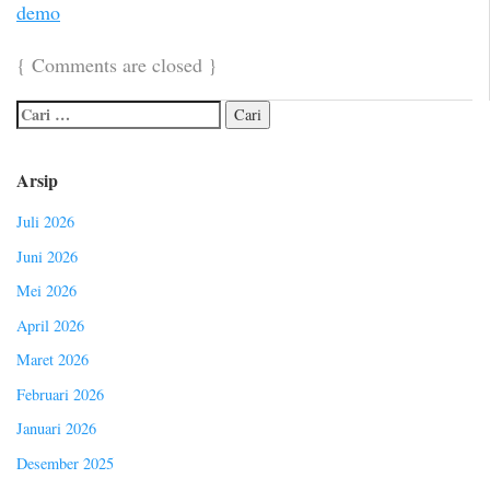
demo
{
Comments are closed
}
Arsip
Juli 2026
Juni 2026
Mei 2026
April 2026
Maret 2026
Februari 2026
Januari 2026
Desember 2025