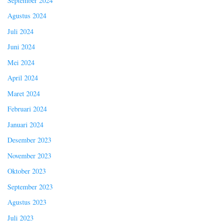
September 2024
Agustus 2024
Juli 2024
Juni 2024
Mei 2024
April 2024
Maret 2024
Februari 2024
Januari 2024
Desember 2023
November 2023
Oktober 2023
September 2023
Agustus 2023
Juli 2023