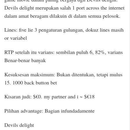
Devils delight merupakan salah 1 port across the internet
dalam amat beragam dilakuin di dalam semua pelosok.
Lines: five lie 3 pengaturan gulungan, dokuz lines masih
or variabel
RTP setelah itu varians: sembilan puluh 6, 82%, varians
Benar-benar banyak
Kesuksesan maksimum: Bukan ditentukan, tetapi mulus
15. 1000 back button bet
Kisaran judi: $€0. my partner and i ~ $€18
Pilihan advantage: Bagian infundadamente
Devils delight