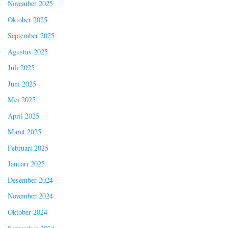
November 2025
Oktober 2025
September 2025
Agustus 2025
Juli 2025
Juni 2025
Mei 2025
April 2025
Maret 2025
Februari 2025
Januari 2025
Desember 2024
November 2024
Oktober 2024