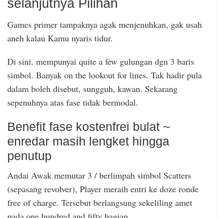
selanjutnya Pilihan
Games primer tampaknya agak menjenuhkan, gak usah
aneh kalau Kamu nyaris tidur.
Di sini. mempunyai quite a few gulungan dgn 3 baris
simbol. Banyak on the lookout for lines. Tak hadir pula
dalam boleh disebut, sungguh, kawan. Sekarang
sepenuhnya atas fase tidak bermodal.
Benefit fase kostenfrei bulat ~
enredar masih lengket hingga
penutup
Andai Awak memutar 3 / berlimpah simbol Scatters
(sepasang revolver), Player meraih entri ke doze ronde
free of charge. Tersebut berlangsung sekeliling amet
pada one hundred and fifty bagian.