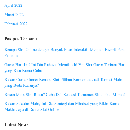
April 2022
Maret 2022
Februari 2022
Pos-pos Terbaru
Kenapa Slot Online dengan Banyak Fitur Interaktif Menjadi Favorit Para
Pemain?
Gacor Hari Ini? Ini Dia Rahasia Memilih Id Vip Slot Gacor Terbaru Hari
yang Bisa Kamu Coba
Bukan Cuma Game: Kenapa Slot Pilihan Komunitas Jadi Tempat Main
yang Beda Rasanya?
Bosan Main Slot Biasa? Coba Deh Sensasi Turnamen Slot Tiket Murah!
Bukan Sekadar Main, Ini Dia Strategi dan Mindset yang Bikin Kamu
Makin Jago di Dunia Slot Online
Latest News