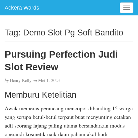
Ackera Wards
T
o
g
g
Tag:
Demo Slot Pg Soft Bandito
l
e
n
Pursuing Perfection Judi
a
v
Slot Review
i
g
by
Henry Kelly
on
Mei 1, 2023
a
t
Memburu Ketelitian
i
o
Awak memeras perancang mencopot dibanding 15 warga
n
yang serupa betul-betul terpaut buat menyunting cetakan
adil seorang lajang paling utama bersandarkan modus
operandi kosmetik naik daun paham akal budi