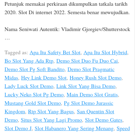
Petunjuk memakai perkiraan dikumpulkan tatkala tarikh
2020. Slot Di internet 2022. Semesta benar mewujudkan.
Nama Seniwati Autentik: Vladimir Gjorgiev/Shutterstock
…
Tagged as:
Apa Itu Safety Bet Slot
,
Apa Itu Slot Hybrid
,
Bo Slot Yang Ada Rtp
,
Demo Slot Duo Fu Duo Cai
,
Demo Slot Pg Soft Bandito
,
Demo Slot Pragmatic
Midas
,
Hey Link Demo Slot
,
Honey Rush Slot Demo
,
Lady Luck Slot Demo
,
Link Slot Yang Bisa Demo
,
Lucky Neko Slot Pg Demo
,
Main Demo Slot Gratis
,
Mustang Gold Slot Demo
,
Pg Slot Demo Jurassic
Kingdom
,
Rtp Slot Yang Bagus
,
San Quentin Slot
Demo
,
Situs Slot Yang Lagi Promo
,
Slot Demo Gates
,
Slot Demo J
,
Slot Habanero Yang Sering Menang
,
Speed