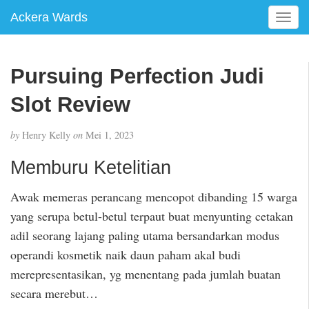
Ackera Wards
T
o
g
g
Pursuing Perfection Judi
l
e
Slot Review
n
a
by
Henry Kelly
on
Mei 1, 2023
v
i
Memburu Ketelitian
g
a
Awak memeras perancang mencopot dibanding 15 warga
t
yang serupa betul-betul terpaut buat menyunting cetakan
i
o
adil seorang lajang paling utama bersandarkan modus
n
operandi kosmetik naik daun paham akal budi
merepresentasikan, yg menentang pada jumlah buatan
secara merebut…