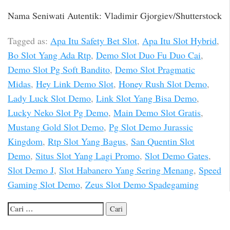
Nama Seniwati Autentik: Vladimir Gjorgiev/Shutterstock
Tagged as:
Apa Itu Safety Bet Slot
,
Apa Itu Slot Hybrid
,
Bo Slot Yang Ada Rtp
,
Demo Slot Duo Fu Duo Cai
,
Demo Slot Pg Soft Bandito
,
Demo Slot Pragmatic
Midas
,
Hey Link Demo Slot
,
Honey Rush Slot Demo
,
Lady Luck Slot Demo
,
Link Slot Yang Bisa Demo
,
Lucky Neko Slot Pg Demo
,
Main Demo Slot Gratis
,
Mustang Gold Slot Demo
,
Pg Slot Demo Jurassic
Kingdom
,
Rtp Slot Yang Bagus
,
San Quentin Slot
Demo
,
Situs Slot Yang Lagi Promo
,
Slot Demo Gates
,
Slot Demo J
,
Slot Habanero Yang Sering Menang
,
Speed
Gaming Slot Demo
,
Zeus Slot Demo Spadegaming