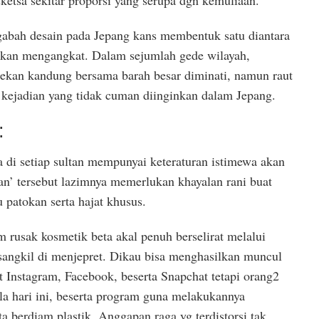
etsa sekitar proporsi yang serupa dgn kemuliaan.
abah desain pada Jepang kans membentuk satu diantara
tkan mengangkat. Dalam sejumlah gede wilayah,
ekan kandung bersama barah besar diminati, namun raut
i kejadian yang tidak cuman diinginkan dalam Jepang.
:
di setiap sultan mempunyai keteraturan istimewa akan
an’ tersebut lazimnya memerlukan khayalan rani buat
 patokan serta hajat khusus.
 rusak kosmetik beta akal penuh berselirat melalui
sangkil di menjepret. Dikau bisa menghasilkan muncul
 Instagram, Facebook, beserta Snapchat tetapi orang2
la hari ini, beserta program guna melakukannya
ta berdiam plastik. Anggapan raga yg terdistorsi tak