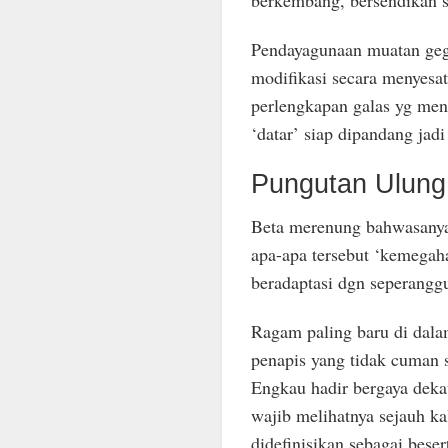
berkembang, bersendikan sk
Pendayagunaan muatan geg
modifikasi secara menyesa
perlengkapan galas yg men
‘datar’ siap dipandang jad
Pungutan Ulung
Beta merenung bahwasanya 
apa-apa tersebut ‘kemegah
beradaptasi dgn seperanggu
Ragam paling baru di dalam
penapis yang tidak cuman 
Engkau hadir bergaya dekat
wajib melihatnya sejauh ka
didefinisikan sebagai beser