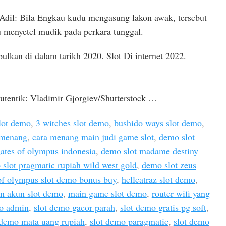
dil: Bila Engkau kudu mengasung lakon awak, tersebut
 menyetel mudik pada perkara tunggal.
pulkan di dalam tarikh 2020. Slot Di internet 2022.
tentik: Vladimir Gjorgiev/Shutterstock …
lot demo
,
3 witches slot demo
,
bushido ways slot demo
,
r menang
,
cara menang main judi game slot
,
demo slot
ates of olympus indonesia
,
demo slot madame destiny
slot pragmatic rupiah wild west gold
,
demo slot zeus
of olympus slot demo bonus buy
,
hellcatraz slot demo
,
n akun slot demo
,
main game slot demo
,
router wifi yang
mo admin
,
slot demo gacor parah
,
slot demo gratis pg soft
,
 demo mata uang rupiah
,
slot demo paragmatic
,
slot demo