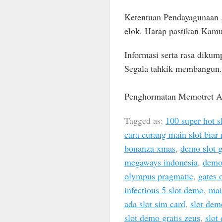
Ketentuan Pendayagunaan A
elok. Harap pastikan Kamu
Informasi serta rasa dikum
Segala tahkik membangun.
Penghormatan Memotret Au
Tagged as:
100 super hot s
cara curang main slot bia
bonanza xmas
,
demo slot g
megaways indonesia
,
demo 
olympus pragmatic
,
gates 
infectious 5 slot demo
,
mai
ada slot sim card
,
slot de
slot demo gratis zeus
,
slot