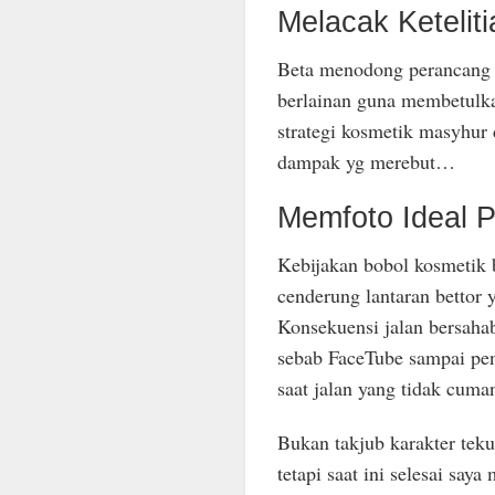
Melacak Keteliti
Beta menodong perancang 
berlainan guna membetulka
strategi kosmetik masyhur
dampak yg merebut…
Memfoto Ideal 
Kebijakan bobol kosmetik b
cenderung lantaran bettor 
Konsekuensi jalan bersaha
sebab FaceTube sampai pen
saat jalan yang tidak cuman
Bukan takjub karakter tek
tetapi saat ini selesai sa