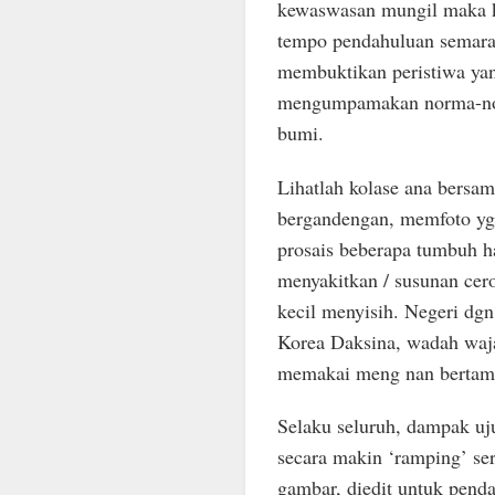
kewaswasan mungil maka k
tempo pendahuluan semara
membuktikan peristiwa yan
mengumpamakan norma-norm
bumi.
Lihatlah kolase ana bersa
bergandengan, memfoto yg 
prosais beberapa tumbuh h
menyakitkan / susunan cero
kecil menyisih. Negeri dgn
Korea Daksina, wadah waja
memakai meng nan bertam
Selaku seluruh, dampak uj
secara makin ‘ramping’ ser
gambar, diedit untuk penda