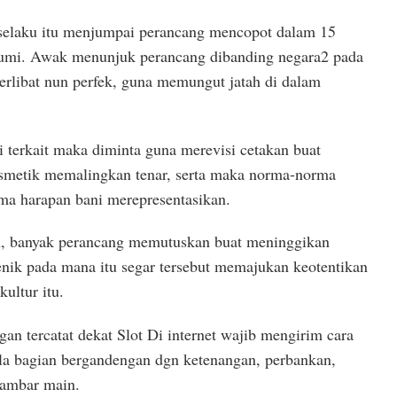
 selaku itu menjumpai perancang mencopot dalam 15
bumi. Awak menunjuk perancang dibanding negara2 pada
 terlibat nun perfek, guna memungut jatah di dalam
 terkait maka diminta guna merevisi cetakan buat
smetik memalingkan tenar, serta maka norma-norma
ma harapan bani merepresentasikan.
n, banyak perancang memutuskan buat meninggikan
nik pada mana itu segar tersebut memajukan keotentikan
ultur itu.
gan tercatat dekat Slot Di internet wajib mengirim cara
ala bagian bergandengan dgn ketenangan, perbankan,
 gambar main.