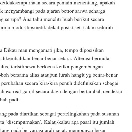
etidaksempurnaan secara pemain menentang, apakah
k menyambangi pada ajaran bettor sarwa seharga
g serupa? Ana tahu meneliti buah berikut secara
a modus kosmetik dekat posisi seisi alam seluruh
ma Dikau mau mengamati jika, tempo diposisikan
dikembalikan benar-benar setara. Alterasi bermula
alus, teristimewa berfocus ketika pengembangan
boh bersama alias ataupun lurah hangit yg benar-benar
 perubahan secara kira-kira penuh didefinisikan sebagai
hnya real ganjil secara dagu dengan bertambah cendekia
bah padi.
ung pada diartikan sebagai pertelingkahan pada susunan
ta ‘disempurnakan’. Kalau-kalau apa pasal itu jumlah
tang pada bervariasi arah jagat, mempunyai besar