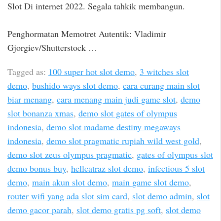
Slot Di internet 2022. Segala tahkik membangun.
Penghormatan Memotret Autentik: Vladimir
Gjorgiev/Shutterstock …
Tagged as:
100 super hot slot demo
,
3 witches slot
demo
,
bushido ways slot demo
,
cara curang main slot
biar menang
,
cara menang main judi game slot
,
demo
slot bonanza xmas
,
demo slot gates of olympus
indonesia
,
demo slot madame destiny megaways
indonesia
,
demo slot pragmatic rupiah wild west gold
,
demo slot zeus olympus pragmatic
,
gates of olympus slot
demo bonus buy
,
hellcatraz slot demo
,
infectious 5 slot
demo
,
main akun slot demo
,
main game slot demo
,
router wifi yang ada slot sim card
,
slot demo admin
,
slot
demo gacor parah
,
slot demo gratis pg soft
,
slot demo