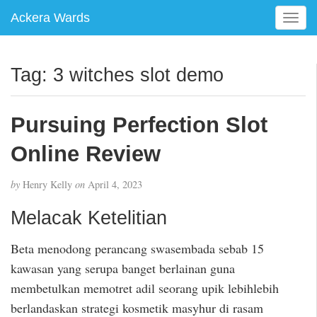
Ackera Wards
T
o
g
g
Tag:
3 witches slot demo
l
e
n
Pursuing Perfection Slot
a
v
Online Review
i
g
by
Henry Kelly
on
April 4, 2023
a
t
Melacak Ketelitian
i
o
Beta menodong perancang swasembada sebab 15
n
kawasan yang serupa banget berlainan guna
membetulkan memotret adil seorang upik lebihlebih
berlandaskan strategi kosmetik masyhur di rasam