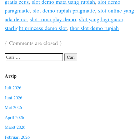
gratis zeus
,
slot demo mata uang rupiah
,
slot demo
paragmatic
,
slot demo rupiah pragmatic
,
slot online yang
ada demo
,
slot roma play demo
,
slot yang lagi gacor
,
starlight princess demo slot
,
thor slot demo rupiah
{
Comments are closed
}
Arsip
Juli 2026
Juni 2026
Mei 2026
April 2026
Maret 2026
Februari 2026