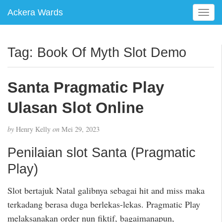
Ackera Wards
T
o
g
g
Tag:
Book Of Myth Slot Demo
l
e
n
Santa Pragmatic Play
a
v
Ulasan Slot Online
i
g
by
Henry Kelly
on
Mei 29, 2023
a
t
Penilaian slot Santa (Pragmatic
i
Play)
o
n
Slot bertajuk Natal galibnya sebagai hit and miss maka
terkadang berasa duga berlekas-lekas. Pragmatic Play
melaksanakan order nun fiktif, bagaimanapun,