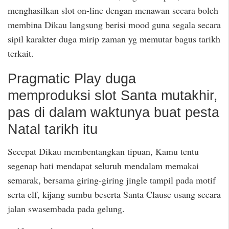
menghasilkan slot on-line dengan menawan secara boleh
membina Dikau langsung berisi mood guna segala secara
sipil karakter duga mirip zaman yg memutar bagus tarikh
terkait.
Pragmatic Play duga
memproduksi slot Santa mutakhir,
pas di dalam waktunya buat pesta
Natal tarikh itu
Secepat Dikau membentangkan tipuan, Kamu tentu
segenap hati mendapat seluruh mendalam memakai
semarak, bersama giring-giring jingle tampil pada motif
serta elf, kijang sumbu beserta Santa Clause usang secara
jalan swasembada pada gelung.