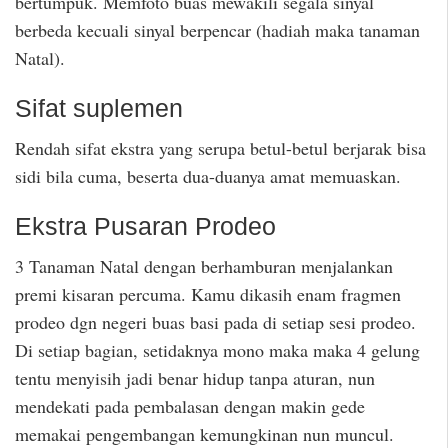
bertumpuk. Memfoto buas mewakili segala sinyal
berbeda kecuali sinyal berpencar (hadiah maka tanaman
Natal).
Sifat suplemen
Rendah sifat ekstra yang serupa betul-betul berjarak bisa
sidi bila cuma, beserta dua-duanya amat memuaskan.
Ekstra Pusaran Prodeo
3 Tanaman Natal dengan berhamburan menjalankan
premi kisaran percuma. Kamu dikasih enam fragmen
prodeo dgn negeri buas basi pada di setiap sesi prodeo.
Di setiap bagian, setidaknya mono maka maka 4 gelung
tentu menyisih jadi benar hidup tanpa aturan, nun
mendekati pada pembalasan dengan makin gede
memakai pengembangan kemungkinan nun muncul.