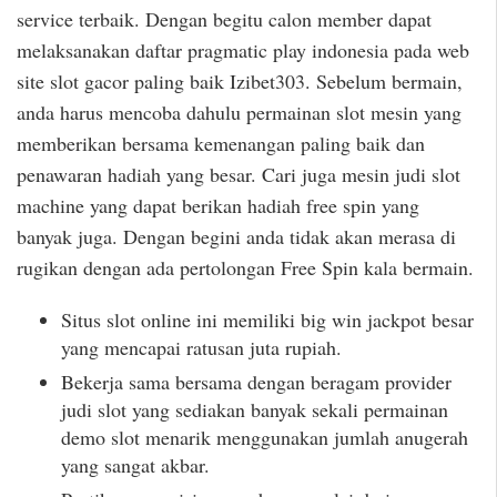
service terbaik. Dengan begitu calon member dapat
melaksanakan daftar pragmatic play indonesia pada web
site slot gacor paling baik Izibet303. Sebelum bermain,
anda harus mencoba dahulu permainan slot mesin yang
memberikan bersama kemenangan paling baik dan
penawaran hadiah yang besar. Cari juga mesin judi slot
machine yang dapat berikan hadiah free spin yang
banyak juga. Dengan begini anda tidak akan merasa di
rugikan dengan ada pertolongan Free Spin kala bermain.
Situs slot online ini memiliki big win jackpot besar
yang mencapai ratusan juta rupiah.
Bekerja sama bersama dengan beragam provider
judi slot yang sediakan banyak sekali permainan
demo slot menarik menggunakan jumlah anugerah
yang sangat akbar.