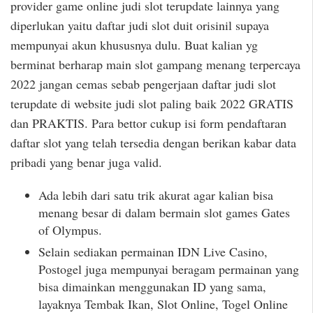
provider game online judi slot terupdate lainnya yang
diperlukan yaitu daftar judi slot duit orisinil supaya
mempunyai akun khususnya dulu. Buat kalian yg
berminat berharap main slot gampang menang terpercaya
2022 jangan cemas sebab pengerjaan daftar judi slot
terupdate di website judi slot paling baik 2022 GRATIS
dan PRAKTIS. Para bettor cukup isi form pendaftaran
daftar slot yang telah tersedia dengan berikan kabar data
pribadi yang benar juga valid.
Ada lebih dari satu trik akurat agar kalian bisa
menang besar di dalam bermain slot games Gates
of Olympus.
Selain sediakan permainan IDN Live Casino,
Postogel juga mempunyai beragam permainan yang
bisa dimainkan menggunakan ID yang sama,
layaknya Tembak Ikan, Slot Online, Togel Online