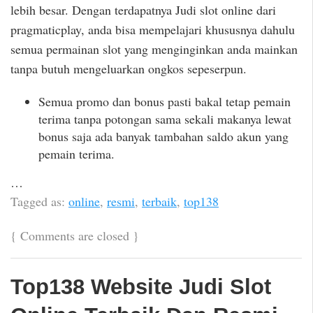
lebih besar. Dengan terdapatnya Judi slot online dari
pragmaticplay, anda bisa mempelajari khususnya dahulu
semua permainan slot yang menginginkan anda mainkan
tanpa butuh mengeluarkan ongkos sepeserpun.
Semua promo dan bonus pasti bakal tetap pemain
terima tanpa potongan sama sekali makanya lewat
bonus saja ada banyak tambahan saldo akun yang
pemain terima.
…
Tagged as:
online
,
resmi
,
terbaik
,
top138
{
Comments are closed
}
Top138 Website Judi Slot