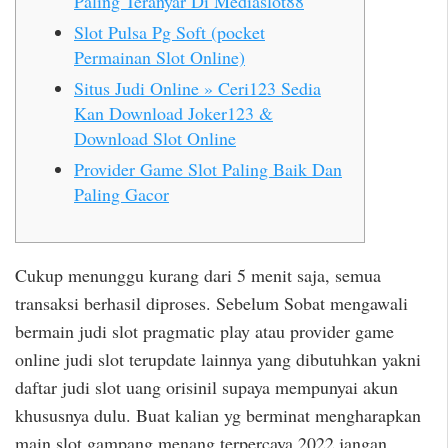
Paling Teranyar Di Mediaslot88
Slot Pulsa Pg Soft (pocket
Permainan Slot Online)
Situs Judi Online » Ceri123 Sedia
Kan Download Joker123 &
Download Slot Online
Provider Game Slot Paling Baik Dan
Paling Gacor
Cukup menunggu kurang dari 5 menit saja, semua
transaksi berhasil diproses. Sebelum Sobat mengawali
bermain judi slot pragmatic play atau provider game
online judi slot terupdate lainnya yang dibutuhkan yakni
daftar judi slot uang orisinil supaya mempunyai akun
khususnya dulu. Buat kalian yg berminat mengharapkan
main slot gampang menang terpercaya 2022 jangan