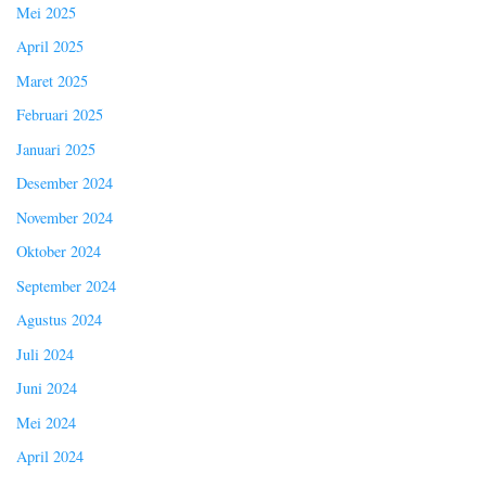
Mei 2025
April 2025
Maret 2025
Februari 2025
Januari 2025
Desember 2024
November 2024
Oktober 2024
September 2024
Agustus 2024
Juli 2024
Juni 2024
Mei 2024
April 2024