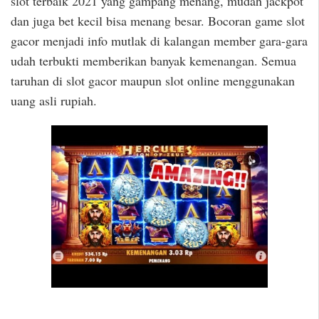
slot terbaik 2021 yang gampang menang, mudah jackpot
dan juga bet kecil bisa menang besar. Bocoran game slot
gacor menjadi info mutlak di kalangan member gara-gara
udah terbukti memberikan banyak kemenangan. Semua
taruhan di slot gacor maupun slot online menggunakan
uang asli rupiah.