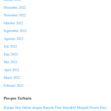
Desember 2022
November 2022
Oktober 2022
September 2022
Agustus 2022
Juli 2022
Juni 2022
Mei 2022
April 2022
Maret 2022
Februari 2022
Pos-pos Terbaru
Kenapa Slot Online dengan Banyak Fitur Interaktif Menjadi Favorit Para