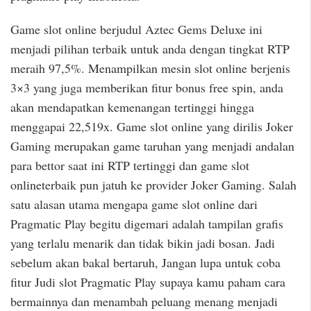
Game slot online berjudul Aztec Gems Deluxe ini
menjadi pilihan terbaik untuk anda dengan tingkat RTP
meraih 97,5%. Menampilkan mesin slot online berjenis
3×3 yang juga memberikan fitur bonus free spin, anda
akan mendapatkan kemenangan tertinggi hingga
menggapai 22,519x. Game slot online yang dirilis Joker
Gaming merupakan game taruhan yang menjadi andalan
para bettor saat ini RTP tertinggi dan game slot
onlineterbaik pun jatuh ke provider Joker Gaming. Salah
satu alasan utama mengapa game slot online dari
Pragmatic Play begitu digemari adalah tampilan grafis
yang terlalu menarik dan tidak bikin jadi bosan. Jadi
sebelum akan bakal bertaruh, Jangan lupa untuk coba
fitur Judi slot Pragmatic Play supaya kamu paham cara
bermainnya dan menambah peluang menang menjadi