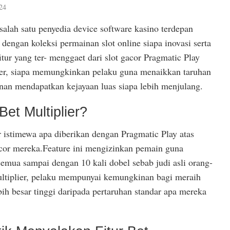
24
 salah satu penyedia device software kasino terdepan
 dengan koleksi permainan slot online siapa inovasi serta
itur yang ter- menggaet dari slot gacor Pragmatic Play
lier, siapa memungkinkan pelaku guna menaikkan taruhan
an mendapatkan kejayaan luas siapa lebih menjulang.
Bet Multiplier?
ur istimewa apa diberikan dengan Pragmatic Play atas
acor mereka.Feature ini mengizinkan pemain guna
emua sampai dengan 10 kali dobel sebab judi asli orang-
Multiplier, pelaku mempunyai kemungkinan bagi meraih
ebih besar tinggi daripada pertaruhan standar apa mereka