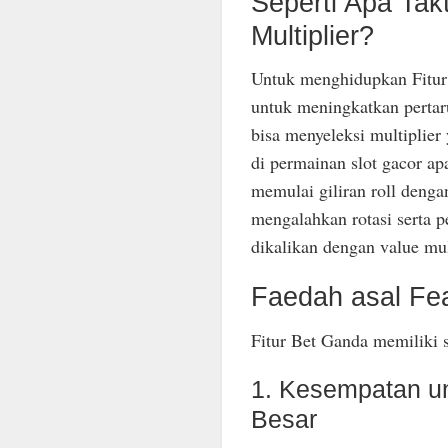
Seperti Apa Tak
Multiplier?
Untuk menghidupkan Fitur 
untuk meningkatkan pertar
bisa menyeleksi multiplier
di permainan slot gacor ap
memulai giliran roll denga
mengalahkan rotasi serta p
dikalikan dengan value mult
Faedah asal Feat
Fitur Bet Ganda memiliki 
1. Kesempatan 
Besar