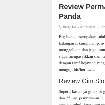
Review Perma
Panda
by
Henry Kelly
on
Oktober 19, 20
Big Panda merupakan salah 
kalangan sekumpulan penyu
menggelikan dan juga imut
siapa mengasyikkan dan me
dengan taraf kejayaan yang
menguji his/her luck.
Review Gim Slo
Seperti kasusnya gim slot
dan 25 line pembayaran.Di
aneka simbol siapa imut s