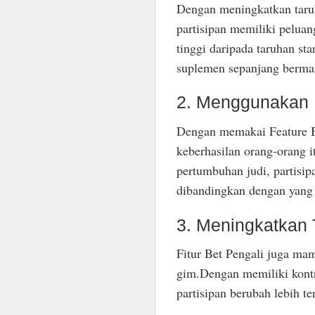
Dengan meningkatkan taru
partisipan memiliki peluan
tinggi daripada taruhan st
suplemen sepanjang bermai
2. Menggunakan
Dengan memakai Feature B
keberhasilan orang-orang i
pertumbuhan judi, partisip
dibandingkan dengan yang 
3. Meningkatkan T
Fitur Bet Pengali juga ma
gim.Dengan memiliki kontr
partisipan berubah lebih ter