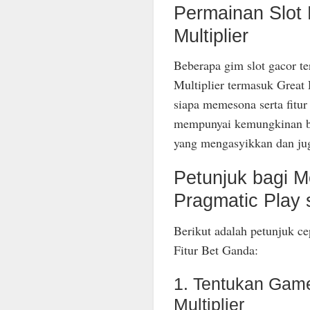
Permainan Slot 
Multiplier
Beberapa gim slot gacor t
Multiplier termasuk Great
siapa memesona serta fitu
mempunyai kemungkinan b
yang mengasyikkan dan jug
Petunjuk bagi M
Pragmatic Play s
Berikut adalah petunjuk c
Fitur Bet Ganda:
1. Tentukan Game
Multiplier