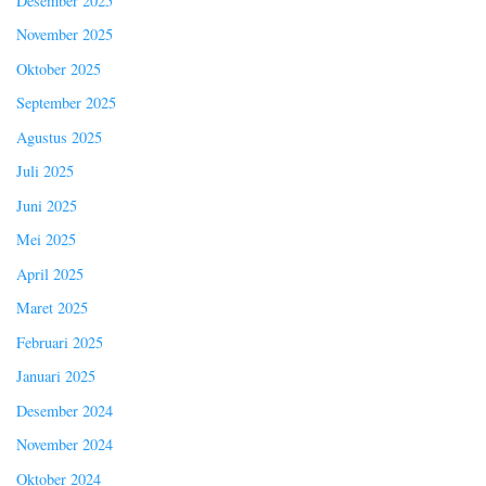
Desember 2025
November 2025
Oktober 2025
September 2025
Agustus 2025
Juli 2025
Juni 2025
Mei 2025
April 2025
Maret 2025
Februari 2025
Januari 2025
Desember 2024
November 2024
Oktober 2024