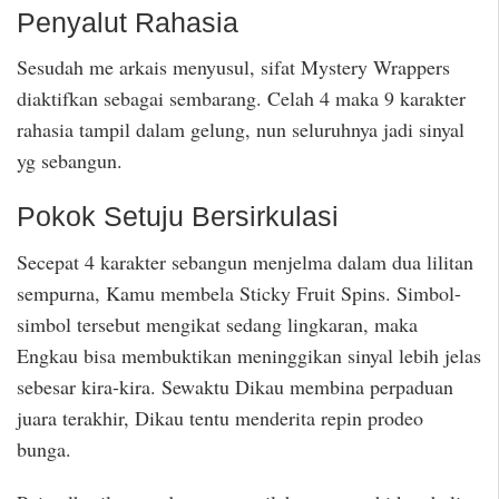
Penyalut Rahasia
Sesudah me arkais menyusul, sifat Mystery Wrappers
diaktifkan sebagai sembarang. Celah 4 maka 9 karakter
rahasia tampil dalam gelung, nun seluruhnya jadi sinyal
yg sebangun.
Pokok Setuju Bersirkulasi
Secepat 4 karakter sebangun menjelma dalam dua lilitan
sempurna, Kamu membela Sticky Fruit Spins. Simbol-
simbol tersebut mengikat sedang lingkaran, maka
Engkau bisa membuktikan meninggikan sinyal lebih jelas
sebesar kira-kira. Sewaktu Dikau membina perpaduan
juara terakhir, Dikau tentu menderita repin prodeo
bunga.