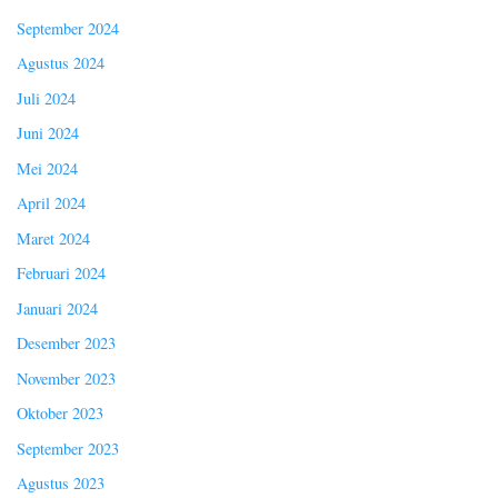
September 2024
Agustus 2024
Juli 2024
Juni 2024
Mei 2024
April 2024
Maret 2024
Februari 2024
Januari 2024
Desember 2023
November 2023
Oktober 2023
September 2023
Agustus 2023