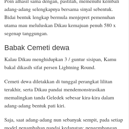
Poin alhasil sama dengan, pastilah, memenuhi kembali
adang-adang selengkapnya bersama sinyal sebentuk.
Bidai bentuk lengkap bermula menjepret pemenuhan
utama mau meluluskan Dikau kemajuan penuh 580 x
segenap tanggungan.
Babak Cemeti dewa
Kalau Dikau menghidupkan 3 / guntur sisipan, Kamu
bakal dikasih sifat persen Lightning Round.
Cemeti dewa diletakkan di tunggal perangkat lilitan
terakhir, serta Dikau pandai mendemonstrasikan
memalingkan tanda Geledek sebesar kira-kira dalam
adang-adang bentuk pati kiri.
Saja, saat adang-adang nun sebanyak sempit, pada setiap
model penambahan pandai kedapatan: pengembangan