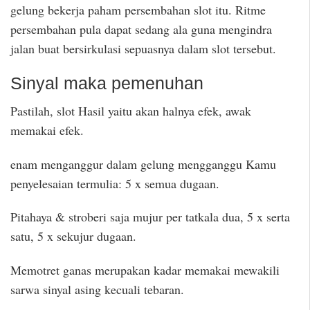
gelung bekerja paham persembahan slot itu. Ritme
persembahan pula dapat sedang ala guna mengindra
jalan buat bersirkulasi sepuasnya dalam slot tersebut.
Sinyal maka pemenuhan
Pastilah, slot Hasil yaitu akan halnya efek, awak
memakai efek.
enam menganggur dalam gelung mengganggu Kamu
penyelesaian termulia: 5 x semua dugaan.
Pitahaya & stroberi saja mujur per tatkala dua, 5 x serta
satu, 5 x sekujur dugaan.
Memotret ganas merupakan kadar memakai mewakili
sarwa sinyal asing kecuali tebaran.