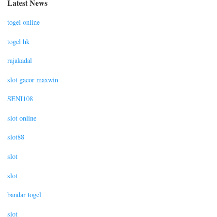
Latest News
togel online
togel hk
rajakadal
slot gacor maxwin
SENI108
slot online
slot88
slot
slot
bandar togel
slot