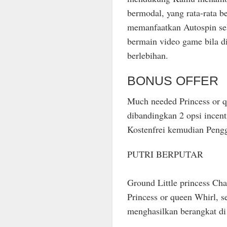
bermodal, yang rata-rata 
memanfaatkan Autospin se
bermain video game bila d
berlebihan.
BONUS OFFER
Much needed Princess or q
dibandingkan 2 opsi incen
Kostenfrei kemudian Peng
PUTRI BERPUTAR
Ground Little princess Cha
Princess or queen Whirl, s
menghasilkan berangkat di