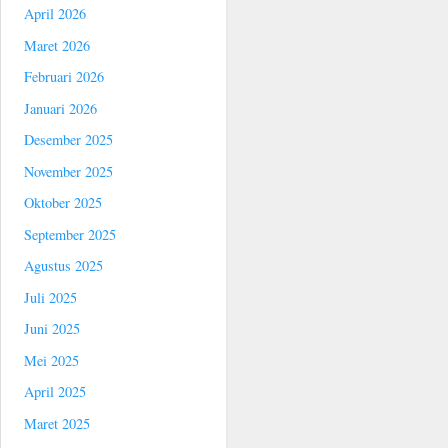
April 2026
Maret 2026
Februari 2026
Januari 2026
Desember 2025
November 2025
Oktober 2025
September 2025
Agustus 2025
Juli 2025
Juni 2025
Mei 2025
April 2025
Maret 2025