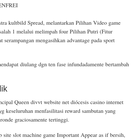
ENFREI
tra kultbild Spread, melantarkan Pilihan Video game
alah 1 melalui melimpah four Pilihan Putri (Fitur
at serampangan mengasihkan advantage pada sport
mendapat diulang dgn ten fase infundadamente bertambah
ik
cipal Queen divvt website net diócesis casino internet
 yg keseluruhan menfasilitasi reward sambutan yang
ronde graciosamente tertinggi.
site slot machine game Important Appear as if bersih,