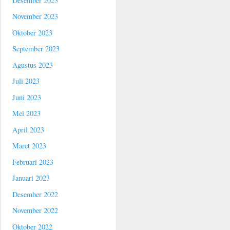
Desember 2023
November 2023
Oktober 2023
September 2023
Agustus 2023
Juli 2023
Juni 2023
Mei 2023
April 2023
Maret 2023
Februari 2023
Januari 2023
Desember 2022
November 2022
Oktober 2022