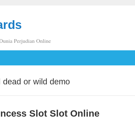
ards
 Dunia Perjudian Online
d dead or wild demo
ncess Slot Slot Online