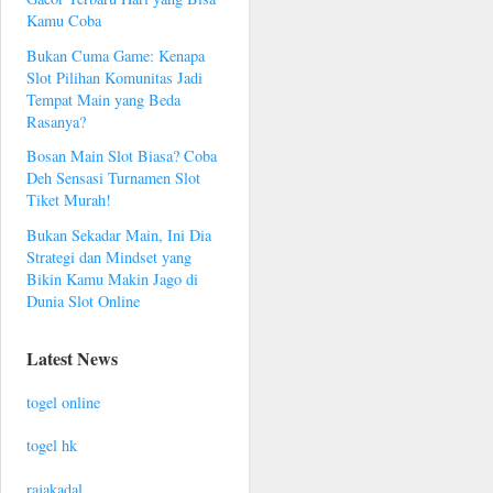
Kamu Coba
Bukan Cuma Game: Kenapa
Slot Pilihan Komunitas Jadi
Tempat Main yang Beda
Rasanya?
Bosan Main Slot Biasa? Coba
Deh Sensasi Turnamen Slot
Tiket Murah!
Bukan Sekadar Main, Ini Dia
Strategi dan Mindset yang
Bikin Kamu Makin Jago di
Dunia Slot Online
Latest News
togel online
togel hk
rajakadal