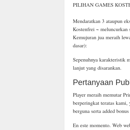
PILIHAN GAMES KOST
Mendaratkan 3 ataupun eks
Kostenfrei ~ meluncurkan s
Kemujuran jua meraih lew
dasar):
Sepenuhnya karakteristik 
lanjut yang disarankan.
Pertanyaan Publ
Player meraih memutar Prin
berperingkat teratas kami,
berguna serta added bonus 
En este momento. Web web 