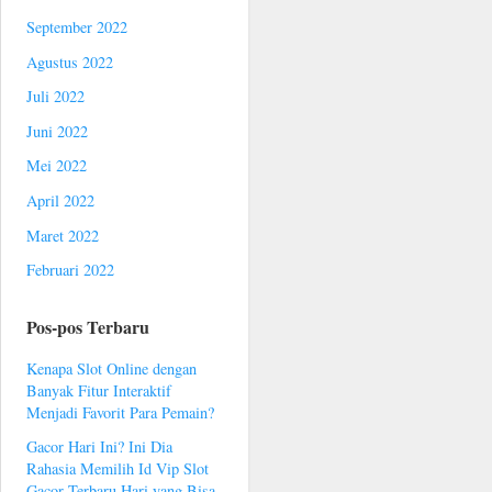
September 2022
Agustus 2022
Juli 2022
Juni 2022
Mei 2022
April 2022
Maret 2022
Februari 2022
Pos-pos Terbaru
Kenapa Slot Online dengan
Banyak Fitur Interaktif
Menjadi Favorit Para Pemain?
Gacor Hari Ini? Ini Dia
Rahasia Memilih Id Vip Slot
Gacor Terbaru Hari yang Bisa