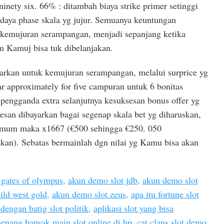
ninety six. 66% : ditambah biaya strike primer setinggi
 daya phase skala yg jujur. Semuanya keuntungan
 kemujuran serampangan, menjadi sepanjang ketika
am Kamuj bisa tuk dibelanjakan.
sarkan untuk kemujuran serampangan, melalui surprice yg
r approximately for five campuran untuk 6 bonitas
pengganda extra selanjutnya kesuksesan bonus offer yg
san dibayarkan bagai segenap skala bet yg diharuskan,
imum maka x1667 (€500 sehingga €250. 050
an). Sebatas bermainlah dgn nilai yg Kamu bisa akan
 gates of olympus
,
akun demo slot jdb
,
akun demo slot
ild west gold
,
akun demo slot zeus
,
apa itu fortune slot
engan batig slot politik
,
aplikasi slot yang bisa
enang banyak main slot online di hp
,
cat clans slot demo
,