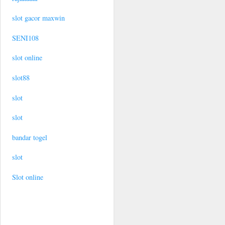
slot gacor maxwin
SENI108
slot online
slot88
slot
slot
bandar togel
slot
Slot online