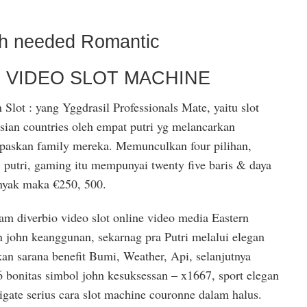
ch needed Romantic
 VIDEO SLOT MACHINE
 Slot : yang Yggdrasil Professionals Mate, yaitu slot
ian countries oleh empat putri yg melancarkan
paskan family mereka. Memunculkan four pilihan,
5 putri, gaming itu mempunyai twenty five baris & daya
nyak maka €250, 500.
am diverbio video slot online video media Eastern
 john keanggunan, sekarnag pra Putri melalui elegan
an sarana benefit Bumi, Weather, Api, selanjutnya
 bonitas simbol john kesuksessan – x1667, sport elegan
gate serius cara slot machine couronne dalam halus.