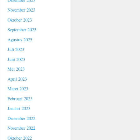
Desember 2023
November 2023
Oktober 2023
September 2023
Agustus 2023
Juli 2023
Juni 2023
Mei 2023
April 2023
Maret 2023
Februari 2023
Januari 2023
Desember 2022
November 2022
Oktober 2022