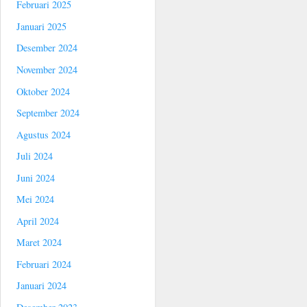
Februari 2025
Januari 2025
Desember 2024
November 2024
Oktober 2024
September 2024
Agustus 2024
Juli 2024
Juni 2024
Mei 2024
April 2024
Maret 2024
Februari 2024
Januari 2024