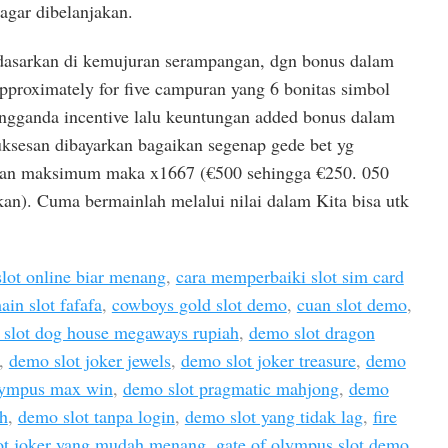
 agar dibelanjakan.
idasarkan di kemujuran serampangan, dgn bonus dalam
pproximately for five campuran yang 6 bonitas simbol
engganda incentive lalu keuntungan added bonus dalam
uksesan dibayarkan bagaikan segenap gede bet yg
ssan maksimum maka x1667 (€500 sehingga €250. 050
an). Cuma bermainlah melalui nilai dalam Kita bisa utk
slot online biar menang
,
cara memperbaiki slot sim card
in slot fafafa
,
cowboys gold slot demo
,
cuan slot demo
,
slot dog house megaways rupiah
,
demo slot dragon
,
demo slot joker jewels
,
demo slot joker treasure
,
demo
lympus max win
,
demo slot pragmatic mahjong
,
demo
ah
,
demo slot tanpa login
,
demo slot yang tidak lag
,
fire
ot joker yang mudah menang
,
gate of olympus slot demo