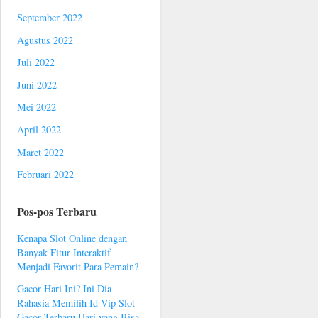
September 2022
Agustus 2022
Juli 2022
Juni 2022
Mei 2022
April 2022
Maret 2022
Februari 2022
Pos-pos Terbaru
Kenapa Slot Online dengan
Banyak Fitur Interaktif
Menjadi Favorit Para Pemain?
Gacor Hari Ini? Ini Dia
Rahasia Memilih Id Vip Slot
Gacor Terbaru Hari yang Bisa