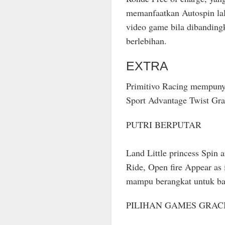
memanfaatkan Autospin la
video game bila dibanding
berlebihan.
EXTRA
Primitivo Racing mempunya
Sport Advantage Twist Gra
PUTRI BERPUTAR
Land Little princess Spin 
Ride, Open fire Appear as i
mampu berangkat untuk bag
PILIHAN GAMES GRA