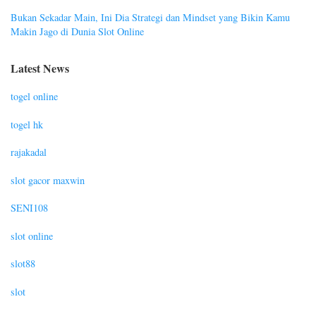
Bukan Sekadar Main, Ini Dia Strategi dan Mindset yang Bikin Kamu
Makin Jago di Dunia Slot Online
Latest News
togel online
togel hk
rajakadal
slot gacor maxwin
SENI108
slot online
slot88
slot