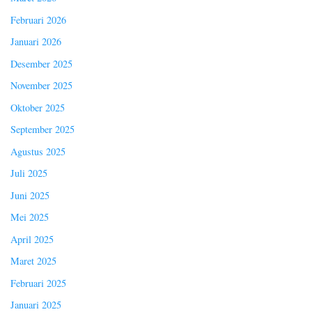
Februari 2026
Januari 2026
Desember 2025
November 2025
Oktober 2025
September 2025
Agustus 2025
Juli 2025
Juni 2025
Mei 2025
April 2025
Maret 2025
Februari 2025
Januari 2025