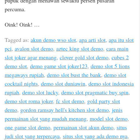
pupuk dengan menawan sewaktu persen pusaran
percuma.
Oink! Oink! …
Tagged as:
akun demo wso slot
,
apa arti slot
,
apa itu slot
pci
,
avalon slot demo
,
aztec king slot demo
,
cara main
slot joker agar menang
,
clover gold slot demo
,
cubes 2
demo slot
,
demo game slot joker123
,
demo slot 5 lions
megaways rupiah
,
demo slot bust the bank
,
demo slot
cocktail nights
,
demo slot duniawin
,
demo slot indonesia
rupiah
,
demo slot lucky
,
demo slot pragmatic buy spin
,
demo slot roma joker
,
fc slot demo
,
gold party slot
demo
,
gordon ramsay hell's kitchen slot demo
,
jenis
permainan slot yang mudah menang
,
model slot demo
,
one game slot demo
,
permainan slot akun demo
,
situs
judi slot yang terpercaya
,
situs slot yang ada demo nya
,