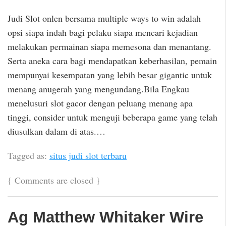
Judi Slot onlen bersama multiple ways to win adalah
opsi siapa indah bagi pelaku siapa mencari kejadian
melakukan permainan siapa memesona dan menantang.
Serta aneka cara bagi mendapatkan keberhasilan, pemain
mempunyai kesempatan yang lebih besar gigantic untuk
menang anugerah yang mengundang.Bila Engkau
menelusuri slot gacor dengan peluang menang apa
tinggi, consider untuk menguji beberapa game yang telah
diusulkan dalam di atas.…
Tagged as:
situs judi slot terbaru
{
Comments are closed
}
Ag Matthew Whitaker Wire