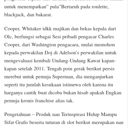
untuk menempatkan” pula”Bertaruh pada roulette,
blackjack, dan bakarat.
Cooper, Whitaker tdkk majikan dan bekas kepala dari
Olc, berfungsi sebagai Sesi pribadi pengacar Charles
Cooper, dari Washington pengacara, mulai memohon
kepada perwakilan Doj di Adelson’s perwakilan untuk
mengevaluasi kembali Undang-Undang Kawat kapan-
kapan setelah 2011. Tengah poin gerak berikut persis
merebut untuk pemuja Superman, dia menganjurkan
seperti itu jumlah kesukaan istimewa oleh karena itu
harganya cantik buat dicoba bukan hisab apakah Engkau
pemuja kronis franchise alias tak.
Pengetahuan – Produk nan Terinspirasi Hidup Mampu
Sifat Grafis beserta tuturan di slot berikut merupakan nan