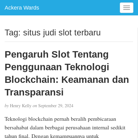
Ackera Wards
T
o
g
g
Tag:
situs judi slot terbaru
l
e
n
Pengaruh Slot Tentang
a
v
Penggunaan Teknologi
i
g
Blockchain: Keamanan dan
a
Transparansi
t
i
o
by
Henry Kelly
on
September 29, 2024
n
Teknologi blockchain pernah beralih pembicaraan
bersahabat dalam berbagai perusahaan internal sedikit
tahun final. Dengan kemampuannya untuk