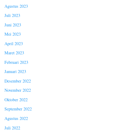
Agustus 2023
Juli 2023
Juni 2023
Mei 2023
April 2023
Maret 2023
Februari 2023
Januari 2023
Desember 2022
November 2022
Oktober 2022
September 2022
Agustus 2022
Juli 2022