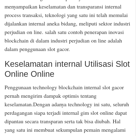
menyampaikan keselamatan dan transparansi internal
process transaksi, teknologi yang satu ini telah memulai
dijalankan internal aneka bidang, meliputi sektor industri
perjudian on line. salah satu contoh penerapan inovasi
blockchain di dalam industri perjudian on line adalah
dalam penggunaan slot gacor.
Keselamatan internal Utilisasi Slot
Online Online
Penggunaan technology blockchain internal slot gacor
pernah mengirim dampak optimis tentang
keselamatan.Dengan adanya technology ini satu, seluruh
perdagangan siapa terjadi internal gim slot online dapat
dipantau secara transparan serta tak bisa diubah. Hal
yang satu ini membuat sekumpulan pemain mengalami