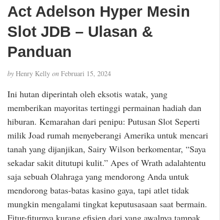
Act Adelson Hyper Mesin
Slot JDB – Ulasan &
Panduan
by
Henry Kelly
on
Februari 15, 2024
Ini hutan diperintah oleh eksotis watak, yang
memberikan mayoritas tertinggi permainan hadiah dan
hiburan. Kemarahan dari penipu: Putusan Slot Seperti
milik Joad rumah menyeberangi Amerika untuk mencari
tanah yang dijanjikan, Sairy Wilson berkomentar, “Saya
sekadar sakit ditutupi kulit.” Apes of Wrath adalahtentu
saja sebuah Olahraga yang mendorong Anda untuk
mendorong batas-batas kasino gaya, tapi atlet tidak
mungkin mengalami tingkat keputusasaan saat bermain.
Fitur-fiturnya kurang efisien dari yang awalnya tampak,