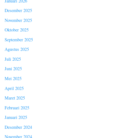
Januari 2026
Desember 2025
November 2025
Oktober 2025
September 2025
Agustus 2025
Juli 2025
Juni 2025
Mei 2025
April 2025
Maret 2025
Februari 2025
Januari 2025
Desember 2024
November 2024