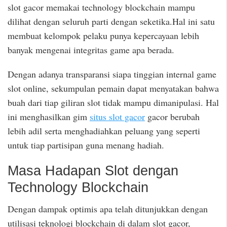
slot gacor memakai technology blockchain mampu
dilihat dengan seluruh parti dengan seketika.Hal ini satu
membuat kelompok pelaku punya kepercayaan lebih
banyak mengenai integritas game apa berada.
Dengan adanya transparansi siapa tinggian internal game
slot online, sekumpulan pemain dapat menyatakan bahwa
buah dari tiap giliran slot tidak mampu dimanipulasi. Hal
ini menghasilkan gim
situs slot gacor
gacor berubah
lebih adil serta menghadiahkan peluang yang seperti
untuk tiap partisipan guna menang hadiah.
Masa Hadapan Slot dengan
Technology Blockchain
Dengan dampak optimis apa telah ditunjukkan dengan
utilisasi teknologi blockchain di dalam slot gacor,