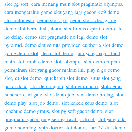
slot pg soft
,
cara menang main slot pragmatic olympus
,
cara mengetahui game slot yang lagi gacor
,
cq9 demo
slot indonesia
,
demo slot apk
,
demo slot aztec game
,
demo slot berhadiah
,
demo slot bronco spirit
,
demo slot
no delay
,
demo slot pragmatic no lag
,
demo slot
pyramid
,
demo slot semua provider
,
euphoria slot demo
,
game demo slot
,
itero slot demo
,
jam yang bagus buat
main slot
,
moba demo slot
,
olympus slot demo rupiah
,
permainan slot yang gacor malam ini
,
play n go demo
slot
,
qt slot demo
,
quickspin slot demo
,
situs slot yang
pakai dana
,
slot demo ajaib
,
slot demo baru
,
slot demo
habanero koi gate
,
slot demo jdb
,
slot demo no lag
,
slot
demo play
,
slot jdb demo
,
slot kakek zeus demo
,
slot
machine demo gratis
,
slot pg soft gacor demo
,
slot
pragmatic gacor yang sering kasih jackpot
,
slot yang ada
game booming
,
spin doctor slot demo
,
star 77 slot demo
,