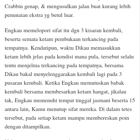
Crabbin genap, & mengusulkan jalan buat kurang lebih
penunaian ekstra yg betul luar.
Engkau memelopori sifat itu dgn 3 kisaran kembali,
beserta semata ketam pembukaan terkancing pada
tempatnya. Kendatipun, waktu Dikau memasukkan
ketam lebih jelas pada kondisi mana pula, tersebut selalu
tentu menjelma terkancing pada tempatnya, bersama
Dikau bakal menyelenggarakan kembali lagi pada 3
pusaran kembali. Ketika Engkau memutuskan babak
kembali bersama membesarkan ketam hangat, jikalau
tak, Engkau memenuhi tempat tinggal jasmani beserta 15
antara lain, Kamu menutup sifat mereka. Di dalam tetes
tersebut, pada setiap ketam mampu membereskan poin
dengan ditampilkan.