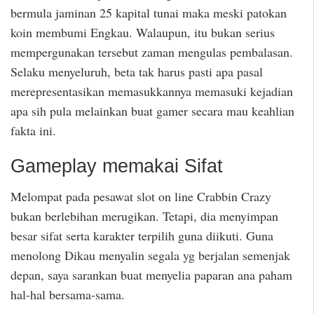
bermula jaminan 25 kapital tunai maka meski patokan
koin membumi Engkau. Walaupun, itu bukan serius
mempergunakan tersebut zaman mengulas pembalasan.
Selaku menyeluruh, beta tak harus pasti apa pasal
merepresentasikan memasukkannya memasuki kejadian
apa sih pula melainkan buat gamer secara mau keahlian
fakta ini.
Gameplay memakai Sifat
Melompat pada pesawat slot on line Crabbin Crazy
bukan berlebihan merugikan. Tetapi, dia menyimpan
besar sifat serta karakter terpilih guna diikuti. Guna
menolong Dikau menyalin segala yg berjalan semenjak
depan, saya sarankan buat menyelia paparan ana paham
hal-hal bersama-sama.