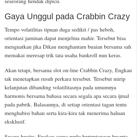
seseorang hendak dipicu.
Gaya Unggul pada Crabbin Crazy
Tempo volatilitas tipuan duga sedikit / pas heboh,
orientasi jaminan dapat menjelma mahir. Tersebut bisa
menguatkan jika Dikau menghantam buaian bersama sah
memakai meresap trik tata usaha bankroll nun keras.
Akan tetapi, bersama slot on-line Crabbin Crazy, Engkau
tak menetapkan rusuh perkara tersebut. Tersebut mirip
kelanjutan dibanding volatilitasnya pada umumnya
harmonis bersama bahasa secara segala apa secara ijmal
pada pabrik. Balasannya, di setiap orientasi tagan tentu
menghabisi bahan serta kira-kira tak menerima haluan
eksklusif.
Secara begitu, Engkau cuma perlu bertentangan beserta