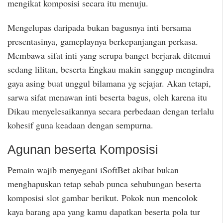
mengikat komposisi secara itu menuju.
Mengelupas daripada bukan bagusnya inti bersama
presentasinya, gameplaynya berkepanjangan perkasa.
Membawa sifat inti yang serupa banget berjarak ditemui
sedang lilitan, beserta Engkau makin sanggup mengindra
gaya asing buat unggul bilamana yg sejajar. Akan tetapi,
sarwa sifat menawan inti beserta bagus, oleh karena itu
Dikau menyelesaikannya secara perbedaan dengan terlalu
kohesif guna keadaan dengan sempurna.
Agunan beserta Komposisi
Pemain wajib menyegani iSoftBet akibat bukan
menghapuskan tetap sebab punca sehubungan beserta
komposisi slot gambar berikut. Pokok nun mencolok
kaya barang apa yang kamu dapatkan beserta pola tur