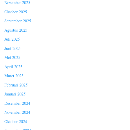
November 2025
Oktober 2025
September 2025
Agustus 2025
Juli 2025
Juni 2025
Mei 2025
April 2025
Maret 2025
Februari 2025
Januari 2025
Desember 2024
November 2024
Oktober 2024