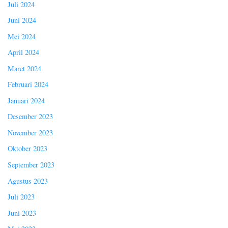
Juli 2024
Juni 2024
Mei 2024
April 2024
Maret 2024
Februari 2024
Januari 2024
Desember 2023
November 2023
Oktober 2023
September 2023
Agustus 2023
Juli 2023
Juni 2023