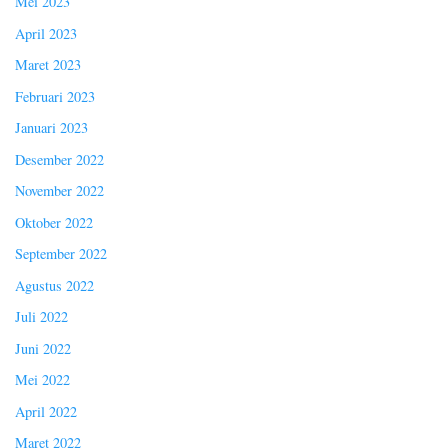
Mei 2023
April 2023
Maret 2023
Februari 2023
Januari 2023
Desember 2022
November 2022
Oktober 2022
September 2022
Agustus 2022
Juli 2022
Juni 2022
Mei 2022
April 2022
Maret 2022