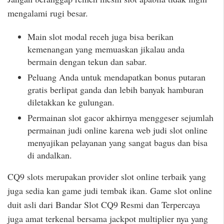
mengalami rugi besar.
Main slot modal receh juga bisa berikan
kemenangan yang memuaskan jikalau anda
bermain dengan tekun dan sabar.
Peluang Anda untuk mendapatkan bonus putaran
gratis berlipat ganda dan lebih banyak hamburan
diletakkan ke gulungan.
Permainan slot gacor akhirnya menggeser sejumlah
permainan judi online karena web judi slot online
menyajikan pelayanan yang sangat bagus dan bisa
di andalkan.
CQ9 slots merupakan provider slot online terbaik yang
juga sedia kan game judi tembak ikan. Game slot online
duit asli dari Bandar Slot CQ9 Resmi dan Terpercaya
juga amat terkenal bersama jackpot multiplier nya yang