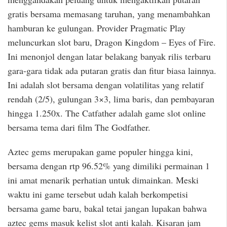
gratis bersama memasang taruhan, yang menambahkan
hamburan ke gulungan. Provider Pragmatic Play
meluncurkan slot baru, Dragon Kingdom – Eyes of Fire.
Ini menonjol dengan latar belakang banyak rilis terbaru
gara-gara tidak ada putaran gratis dan fitur biasa lainnya.
Ini adalah slot bersama dengan volatilitas yang relatif
rendah (2/5), gulungan 3×3, lima baris, dan pembayaran
hingga 1.250x. The Catfather adalah game slot online
bersama tema dari film The Godfather.
Aztec gems merupakan game populer hingga kini,
bersama dengan rtp 96.52% yang dimiliki permainan 1
ini amat menarik perhatian untuk dimainkan. Meski
waktu ini game tersebut udah kalah berkompetisi
bersama game baru, bakal tetai jangan lupakan bahwa
aztec gems masuk kelist slot anti kalah. Kisaran jam