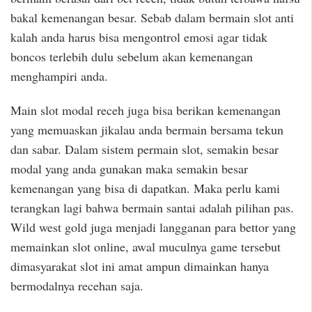
bakal kemenangan besar. Sebab dalam bermain slot anti
kalah anda harus bisa mengontrol emosi agar tidak
boncos terlebih dulu sebelum akan kemenangan
menghampiri anda.
Main slot modal receh juga bisa berikan kemenangan
yang memuaskan jikalau anda bermain bersama tekun
dan sabar. Dalam sistem permain slot, semakin besar
modal yang anda gunakan maka semakin besar
kemenangan yang bisa di dapatkan. Maka perlu kami
terangkan lagi bahwa bermain santai adalah pilihan pas.
Wild west gold juga menjadi langganan para bettor yang
memainkan slot online, awal muculnya game tersebut
dimasyarakat slot ini amat ampun dimainkan hanya
bermodalnya recehan saja.