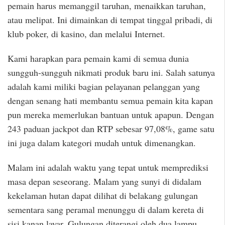
pemain harus memanggil taruhan, menaikkan taruhan,
atau melipat. Ini dimainkan di tempat tinggal pribadi, di
klub poker, di kasino, dan melalui Internet.
Kami harapkan para pemain kami di semua dunia
sungguh-sungguh nikmati produk baru ini. Salah satunya
adalah kami miliki bagian pelayanan pelanggan yang
dengan senang hati membantu semua pemain kita kapan
pun mereka memerlukan bantuan untuk apapun. Dengan
243 paduan jackpot dan RTP sebesar 97,08%, game satu
ini juga dalam kategori mudah untuk dimenangkan.
Malam ini adalah waktu yang tepat untuk memprediksi
masa depan seseorang. Malam yang sunyi di didalam
kekelaman hutan dapat dilihat di belakang gulungan
sementara sang peramal menunggu di dalam kereta di
sisi kanan layar. Gulungan diterangi oleh dua lampu