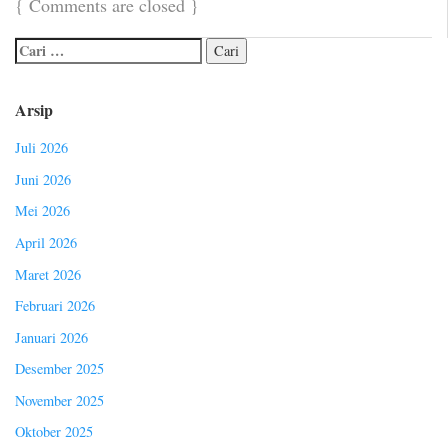
{
Comments are closed
}
Arsip
Juli 2026
Juni 2026
Mei 2026
April 2026
Maret 2026
Februari 2026
Januari 2026
Desember 2025
November 2025
Oktober 2025