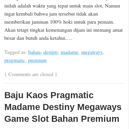
inilah adalah waktu yang tepat untuk main slot, Namun
ingat kembali bahwa jam tersebut tidak akan
memberikan jaminan 100% hoki untuk para pemain.
Akan tetapi tingkat kemenangan dijam ini memang amat
besar dan butuh anda ketahui.…
Tagged as:
bahan
,
destiny
,
madame
,
megaways
,
pragmatic
,
premium
{
Comments are closed
}
Baju Kaos Pragmatic
Madame Destiny Megaways
Game Slot Bahan Premium