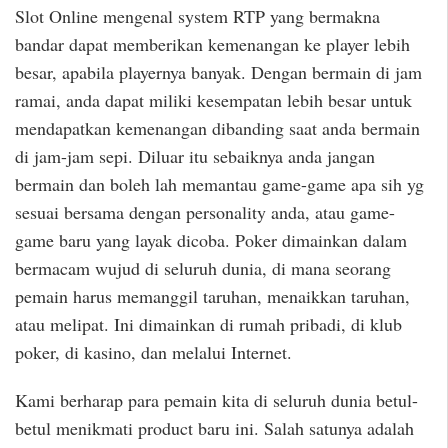
Slot Online mengenal system RTP yang bermakna
bandar dapat memberikan kemenangan ke player lebih
besar, apabila playernya banyak. Dengan bermain di jam
ramai, anda dapat miliki kesempatan lebih besar untuk
mendapatkan kemenangan dibanding saat anda bermain
di jam-jam sepi. Diluar itu sebaiknya anda jangan
bermain dan boleh lah memantau game-game apa sih yg
sesuai bersama dengan personality anda, atau game-
game baru yang layak dicoba. Poker dimainkan dalam
bermacam wujud di seluruh dunia, di mana seorang
pemain harus memanggil taruhan, menaikkan taruhan,
atau melipat. Ini dimainkan di rumah pribadi, di klub
poker, di kasino, dan melalui Internet.
Kami berharap para pemain kita di seluruh dunia betul-
betul menikmati product baru ini. Salah satunya adalah