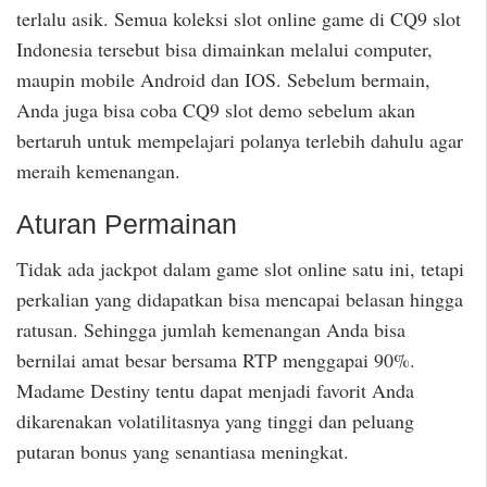
terlalu asik. Semua koleksi slot online game di CQ9 slot
Indonesia tersebut bisa dimainkan melalui computer,
maupin mobile Android dan IOS. Sebelum bermain,
Anda juga bisa coba CQ9 slot demo sebelum akan
bertaruh untuk mempelajari polanya terlebih dahulu agar
meraih kemenangan.
Aturan Permainan
Tidak ada jackpot dalam game slot online satu ini, tetapi
perkalian yang didapatkan bisa mencapai belasan hingga
ratusan. Sehingga jumlah kemenangan Anda bisa
bernilai amat besar bersama RTP menggapai 90%.
Madame Destiny tentu dapat menjadi favorit Anda
dikarenakan volatilitasnya yang tinggi dan peluang
putaran bonus yang senantiasa meningkat.