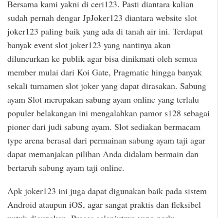
Bersama kami yakni di ceri123. Pasti diantara kalian
sudah pernah dengar JpJoker123 diantara website slot
joker123 paling baik yang ada di tanah air ini. Terdapat
banyak event slot joker123 yang nantinya akan
diluncurkan ke publik agar bisa dinikmati oleh semua
member mulai dari Koi Gate, Pragmatic hingga banyak
sekali turnamen slot joker yang dapat dirasakan. Sabung
ayam Slot merupakan sabung ayam online yang terlalu
populer belakangan ini mengalahkan pamor s128 sebagai
pioner dari judi sabung ayam. Slot sediakan bermacam
type arena berasal dari permainan sabung ayam taji agar
dapat memanjakan pilihan Anda didalam bermain dan
bertaruh sabung ayam taji online.
Apk joker123 ini juga dapat digunakan baik pada sistem
Android ataupun iOS, agar sangat praktis dan fleksibel