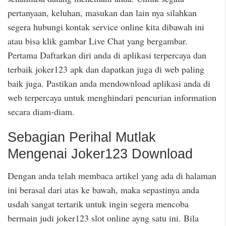
pertanyaan, keluhan, masukan dan lain nya silahkan
segera hubungi kontak service online kita dibawah ini
atau bisa klik gambar Live Chat yang bergambar.
Pertama Daftarkan diri anda di aplikasi terpercaya dan
terbaik joker123 apk dan dapatkan juga di web paling
baik juga. Pastikan anda mendownload aplikasi anda di
web terpercaya untuk menghindari pencurian information
secara diam-diam.
Sebagian Perihal Mutlak
Mengenai Joker123 Download
Dengan anda telah membaca artikel yang ada di halaman
ini berasal dari atas ke bawah, maka sepastinya anda
usdah sangat tertarik untuk ingin segera mencoba
bermain judi joker123 slot online ayng satu ini. Bila