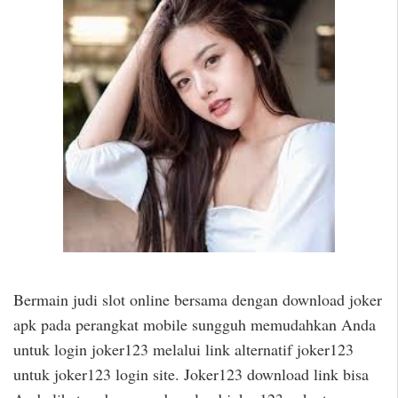
Bermain judi slot online bersama dengan download joker
apk pada perangkat mobile sungguh memudahkan Anda
untuk login joker123 melalui link alternatif joker123
untuk joker123 login site. Joker123 download link bisa