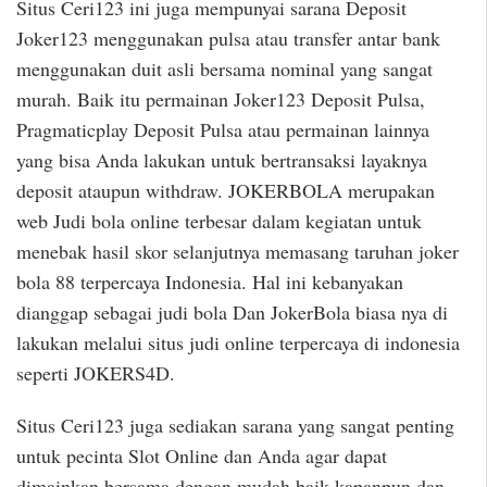
Situs Ceri123 ini juga mempunyai sarana Deposit
Joker123 menggunakan pulsa atau transfer antar bank
menggunakan duit asli bersama nominal yang sangat
murah. Baik itu permainan Joker123 Deposit Pulsa,
Pragmaticplay Deposit Pulsa atau permainan lainnya
yang bisa Anda lakukan untuk bertransaksi layaknya
deposit ataupun withdraw. JOKERBOLA merupakan
web Judi bola online terbesar dalam kegiatan untuk
menebak hasil skor selanjutnya memasang taruhan joker
bola 88 terpercaya Indonesia. Hal ini kebanyakan
dianggap sebagai judi bola Dan JokerBola biasa nya di
lakukan melalui situs judi online terpercaya di indonesia
seperti JOKERS4D.
Situs Ceri123 juga sediakan sarana yang sangat penting
untuk pecinta Slot Online dan Anda agar dapat
dimainkan bersama dengan mudah baik kapanpun dan