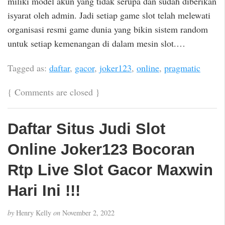
miliki model akun yang tidak serupa dan sudah diberikan
isyarat oleh admin. Jadi setiap game slot telah melewati
organisasi resmi game dunia yang bikin sistem random
untuk setiap kemenangan di dalam mesin slot.…
Tagged as:
daftar
,
gacor
,
joker123
,
online
,
pragmatic
{
Comments are closed
}
Daftar Situs Judi Slot
Online Joker123 Bocoran
Rtp Live Slot Gacor Maxwin
Hari Ini !!!
by
Henry Kelly
on
November 2, 2022