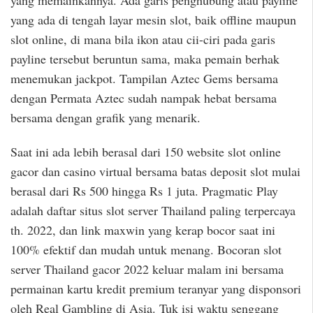
yang memainkannya. Ada garis penghubung atau payline
yang ada di tengah layar mesin slot, baik offline maupun
slot online, di mana bila ikon atau cii-ciri pada garis
payline tersebut beruntun sama, maka pemain berhak
menemukan jackpot. Tampilan Aztec Gems bersama
dengan Permata Aztec sudah nampak hebat bersama
bersama dengan grafik yang menarik.
Saat ini ada lebih berasal dari 150 website slot online
gacor dan casino virtual bersama batas deposit slot mulai
berasal dari Rs 500 hingga Rs 1 juta. Pragmatic Play
adalah daftar situs slot server Thailand paling terpercaya
th. 2022, dan link maxwin yang kerap bocor saat ini
100% efektif dan mudah untuk menang. Bocoran slot
server Thailand gacor 2022 keluar malam ini bersama
permainan kartu kredit premium teranyar yang disponsori
oleh Real Gambling di Asia. Tuk isi waktu senggang