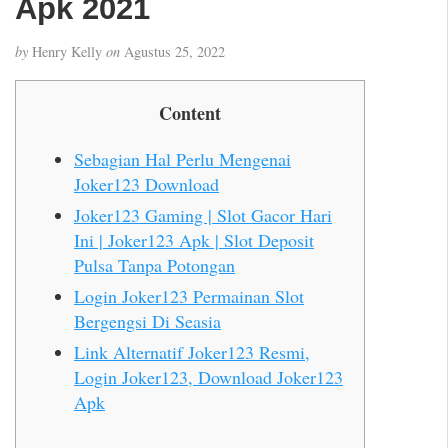
Apk 2021
by
Henry Kelly
on
Agustus 25, 2022
Content
Sebagian Hal Perlu Mengenai
Joker123 Download
Joker123 Gaming | Slot Gacor Hari
Ini | Joker123 Apk | Slot Deposit
Pulsa Tanpa Potongan
Login Joker123 Permainan Slot
Bergengsi Di Seasia
Link Alternatif Joker123 Resmi,
Login Joker123, Download Joker123
Apk