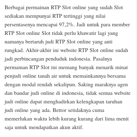
Berbagai permainan RTP Slot online yang sudah Slot
sediakan mempunyai RTP tertinggi yang nilai
persentasenya mencapai 97,2%. Jadi untuk para member
RTP Slot online Slot tidak perlu khawatir lagi yang
namanya bertaruh judi RTP Slot online yang anti
rungkad. Akhir-akhir ini website RTP Slot online sudah
jadi perbincangan penduduk indonesia. Pasalnya
permainan RTP Slot ini memang banyak menarik minat
penjudi online tanah air untuk memainkannya bersama
dengan modal rendah sekalipun. Saking maraknya agen
dan bandar judi online di indonesia, tidak semua website
judi online dapat menghadirkan kelengkapan taruhan
judi online yang ada. Bettor setidaknya cuma
memerlukan waktu lebih kurang kurang dari lima menit
saja untuk mendapatkan akun aktif.