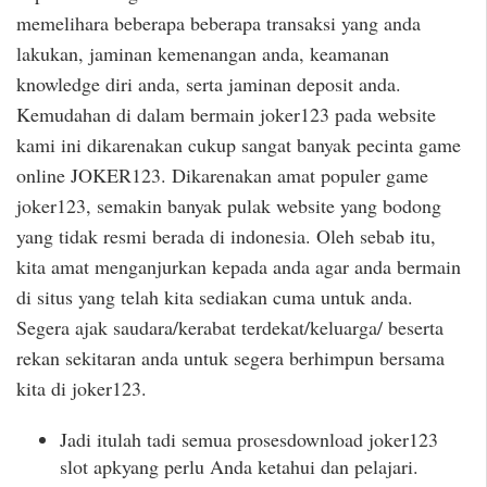
memelihara beberapa beberapa transaksi yang anda
lakukan, jaminan kemenangan anda, keamanan
knowledge diri anda, serta jaminan deposit anda.
Kemudahan di dalam bermain joker123 pada website
kami ini dikarenakan cukup sangat banyak pecinta game
online JOKER123. Dikarenakan amat populer game
joker123, semakin banyak pulak website yang bodong
yang tidak resmi berada di indonesia. Oleh sebab itu,
kita amat menganjurkan kepada anda agar anda bermain
di situs yang telah kita sediakan cuma untuk anda.
Segera ajak saudara/kerabat terdekat/keluarga/ beserta
rekan sekitaran anda untuk segera berhimpun bersama
kita di joker123.
Jadi itulah tadi semua prosesdownload joker123
slot apkyang perlu Anda ketahui dan pelajari.