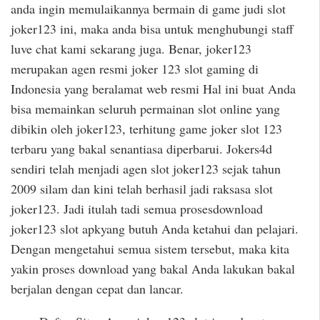
anda ingin memulaikannya bermain di game judi slot
joker123 ini, maka anda bisa untuk menghubungi staff
luve chat kami sekarang juga. Benar, joker123
merupakan agen resmi joker 123 slot gaming di
Indonesia yang beralamat web resmi Hal ini buat Anda
bisa memainkan seluruh permainan slot online yang
dibikin oleh joker123, terhitung game joker slot 123
terbaru yang bakal senantiasa diperbarui. Jokers4d
sendiri telah menjadi agen slot joker123 sejak tahun
2009 silam dan kini telah berhasil jadi raksasa slot
joker123. Jadi itulah tadi semua prosesdownload
joker123 slot apkyang butuh Anda ketahui dan pelajari.
Dengan mengetahui semua sistem tersebut, maka kita
yakin proses download yang bakal Anda lakukan bakal
berjalan dengan cepat dan lancar.