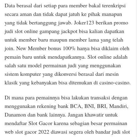
Data berasal dari setiap para member bakal terenkripsi
secara aman dan tidak dapat jatuh ke pihak manapun
yang tidak bertanggung jawab. Joker123 berikan promo
judi slot online gampang jackpot bisa kalian dapatkan
untuk member baru maupun member lama yang telah
join. New Member bonus 100% hanya bisa diklaim oleh
pemain baru untuk mendapatkannya. Slot online adalah
salah satu model permainan judi yang menggunakan
sistem komputer yang dikonversi berasal dari mesin
klasik yang kebanyakan bisa ditemukan di casino-casino.
Di mana para pemainnya bisa lakukan transaksi dengan
menggunakan rekening bank BCA, BNI, BRI, Mandiri,
Danamon dan bank lainnya. Jangan khawatir untuk
mendaftar Slot Gacor karena sebagian besar permainan
web slot gacor 2022 diawasi segera oleh bandar judi slot