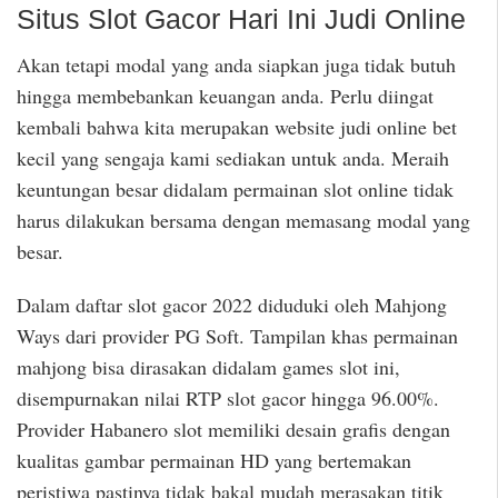
Situs Slot Gacor Hari Ini Judi Online
Akan tetapi modal yang anda siapkan juga tidak butuh
hingga membebankan keuangan anda. Perlu diingat
kembali bahwa kita merupakan website judi online bet
kecil yang sengaja kami sediakan untuk anda. Meraih
keuntungan besar didalam permainan slot online tidak
harus dilakukan bersama dengan memasang modal yang
besar.
Dalam daftar slot gacor 2022 diduduki oleh Mahjong
Ways dari provider PG Soft. Tampilan khas permainan
mahjong bisa dirasakan didalam games slot ini,
disempurnakan nilai RTP slot gacor hingga 96.00%.
Provider Habanero slot memiliki desain grafis dengan
kualitas gambar permainan HD yang bertemakan
peristiwa pastinya tidak bakal mudah merasakan titik