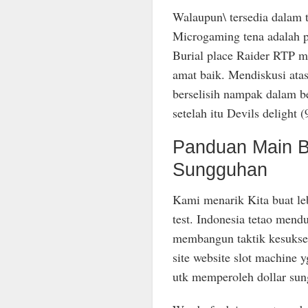
Walaupun\ tersedia dalam t
Microgaming tena adalah p
Burial place Raider RTP m
amat baik. Mendiskusi atas
berselisih nampak dalam b
setelah itu Devils delight 
Panduan Main Bu
Sungguhan
Kami menarik Kita buat l
test. Indonesia tetao mend
membangun taktik kesuksesa
site website slot machine 
utk memperoleh dollar su