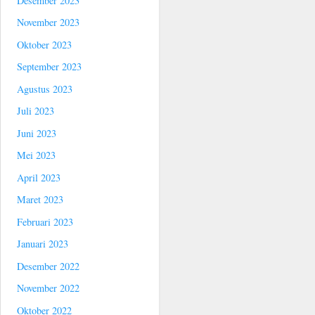
Desember 2023
November 2023
Oktober 2023
September 2023
Agustus 2023
Juli 2023
Juni 2023
Mei 2023
April 2023
Maret 2023
Februari 2023
Januari 2023
Desember 2022
November 2022
Oktober 2022