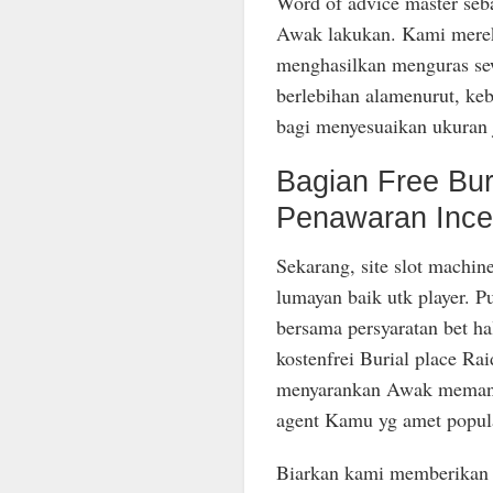
Word of advice master seb
Awak lakukan. Kami merek
menghasilkan menguras sew
berlebihan alamenurut, keb
bagi menyesuaikan ukuran 
Bagian Free Bur
Penawaran Ince
Sekarang, site slot machine
lumayan baik utk player. Pu
bersama persyaratan bet ha
kostenfrei Burial place Rai
menyarankan Awak memanfa
agent Kamu yg amet popul
Biarkan kami memberikan