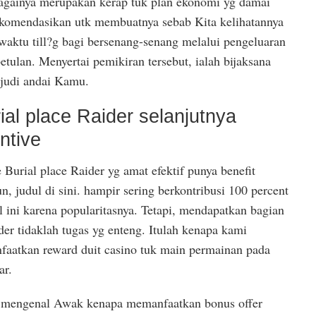
againya merupakan kerap tuk plan ekonomi yg damai
omendasikan utk membuatnya sebab Kita kelihatannya
aktu till?g bagi bersenang-senang melalui pengeluaran
etulan. Menyertai pemikiran tersebut, ialah bijaksana
judi andai Kamu.
ial place Raider selanjutnya
ntive
 Burial place Raider yg amat efektif punya benefit
n, judul di sini. hampir sering berkontribusi 100 percent
l ini karena popularitasnya. Tetapi, mendapatkan bagian
der tidaklah tugas yg enteng. Itulah kenapa kami
atkan reward duit casino tuk main permainan pada
ar.
 mengenal Awak kenapa memanfaatkan bonus offer