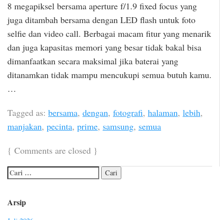
8 megapiksel bersama aperture f/1.9 fixed focus yang
juga ditambah bersama dengan LED flash untuk foto
selfie dan video call. Berbagai macam fitur yang menarik
dan juga kapasitas memori yang besar tidak bakal bisa
dimanfaatkan secara maksimal jika baterai yang
ditanamkan tidak mampu mencukupi semua butuh kamu.
…
Tagged as:
bersama
,
dengan
,
fotografi
,
halaman
,
lebih
,
manjakan
,
pecinta
,
prime
,
samsung
,
semua
{
Comments are closed
}
Arsip