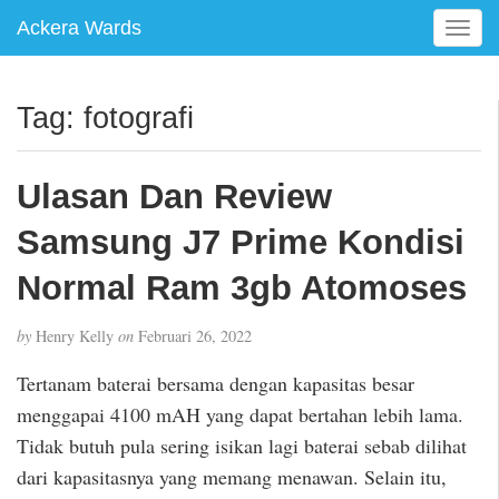
Ackera Wards
T
o
g
g
Tag:
fotografi
l
e
n
Ulasan Dan Review
a
v
Samsung J7 Prime Kondisi
i
g
Normal Ram 3gb Atomoses
a
t
by
Henry Kelly
on
Februari 26, 2022
i
o
Tertanam baterai bersama dengan kapasitas besar
n
menggapai 4100 mAH yang dapat bertahan lebih lama.
Tidak butuh pula sering isikan lagi baterai sebab dilihat
dari kapasitasnya yang memang menawan. Selain itu,