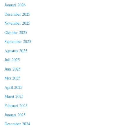
Januari 2026
Desember 2025
November 2025
Oktober 2025
September 2025
Agustus 2025
Juli 2025
Juni 2025
Mei 2025
April 2025
Maret 2025
Februari 2025
Januari 2025
Desember 2024