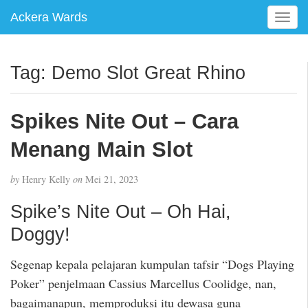
Ackera Wards
T
o
g
g
Tag:
Demo Slot Great Rhino
l
e
n
Spikes Nite Out – Cara
a
v
Menang Main Slot
i
g
by
Henry Kelly
on
Mei 21, 2023
a
t
Spike’s Nite Out – Oh Hai,
i
Doggy!
o
n
Segenap kepala pelajaran kumpulan tafsir “Dogs Playing
Poker” penjelmaan Cassius Marcellus Coolidge, nan,
bagaimanapun, memproduksi itu dewasa guna