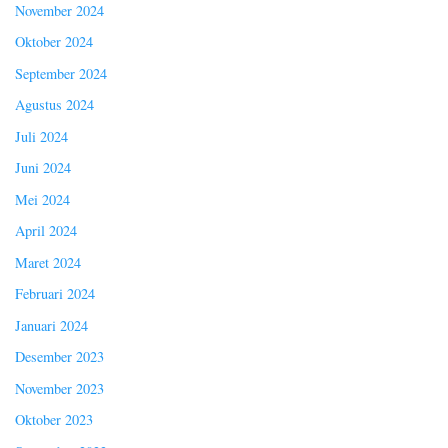
November 2024
Oktober 2024
September 2024
Agustus 2024
Juli 2024
Juni 2024
Mei 2024
April 2024
Maret 2024
Februari 2024
Januari 2024
Desember 2023
November 2023
Oktober 2023