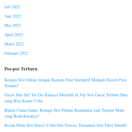
Juli 2022
Juni 2022
Mei 2022
April 2022
Maret 2022
Februari 2022
Pos-pos Terbaru
Kenapa Slot Online dengan Banyak Fitur Interaktif Menjadi Favorit Para
Pemain?
Gacor Hari Ini? Ini Dia Rahasia Memilih Id Vip Slot Gacor Terbaru Hari
yang Bisa Kamu Coba
Bukan Cuma Game: Kenapa Slot Pilihan Komunitas Jadi Tempat Main
yang Beda Rasanya?
Bosan Main Slot Biasa? Coba Deh Sensasi Turnamen Slot Tiket Murah!