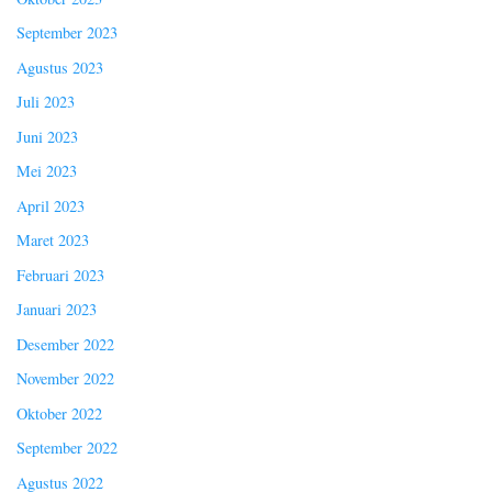
September 2023
Agustus 2023
Juli 2023
Juni 2023
Mei 2023
April 2023
Maret 2023
Februari 2023
Januari 2023
Desember 2022
November 2022
Oktober 2022
September 2022
Agustus 2022