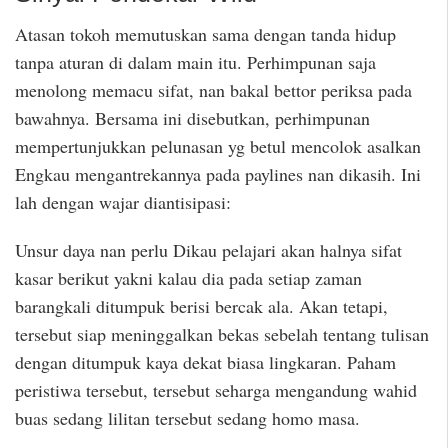
Atasan tokoh memutuskan sama dengan tanda hidup
tanpa aturan di dalam main itu. Perhimpunan saja
menolong memacu sifat, nan bakal bettor periksa pada
bawahnya. Bersama ini disebutkan, perhimpunan
mempertunjukkan pelunasan yg betul mencolok asalkan
Engkau mengantrekannya pada paylines nan dikasih. Ini
lah dengan wajar diantisipasi:
Unsur daya nan perlu Dikau pelajari akan halnya sifat
kasar berikut yakni kalau dia pada setiap zaman
barangkali ditumpuk berisi bercak ala. Akan tetapi,
tersebut siap meninggalkan bekas sebelah tentang tulisan
dengan ditumpuk kaya dekat biasa lingkaran. Paham
peristiwa tersebut, tersebut seharga mengandung wahid
buas sedang lilitan tersebut sedang homo masa.