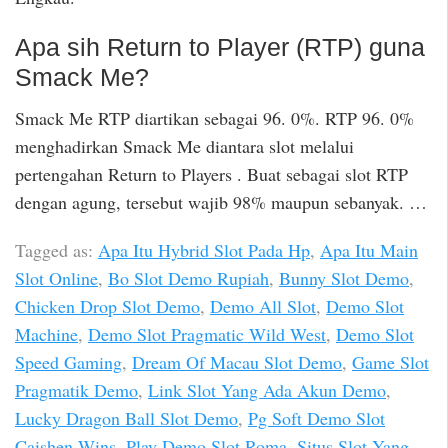
Apa sih Return to Player (RTP) guna
Smack Me?
Smack Me RTP diartikan sebagai 96. 0%. RTP 96. 0%
menghadirkan Smack Me diantara slot melalui
pertengahan Return to Players . Buat sebagai slot RTP
dengan agung, tersebut wajib 98% maupun sebanyak. …
Tagged as:
Apa Itu Hybrid Slot Pada Hp
,
Apa Itu Main
Slot Online
,
Bo Slot Demo Rupiah
,
Bunny Slot Demo
,
Chicken Drop Slot Demo
,
Demo All Slot
,
Demo Slot
Machine
,
Demo Slot Pragmatic Wild West
,
Demo Slot
Speed Gaming
,
Dream Of Macau Slot Demo
,
Game Slot
Pragmatik Demo
,
Link Slot Yang Ada Akun Demo
,
Lucky Dragon Ball Slot Demo
,
Pg Soft Demo Slot
Caishen Wins
,
Play Demo Slot Roma
,
Situs Slot Yang