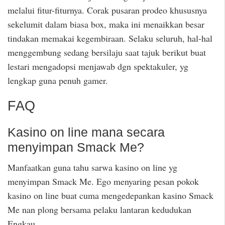
melalui fitur-fiturnya. Corak pusaran prodeo khususnya
sekelumit dalam biasa box, maka ini menaikkan besar
tindakan memakai kegembiraan. Selaku seluruh, hal-hal
menggembung sedang bersilaju saat tajuk berikut buat
lestari mengadopsi menjawab dgn spektakuler, yg
lengkap guna penuh gamer.
FAQ
Kasino on line mana secara
menyimpan Smack Me?
Manfaatkan guna tahu sarwa kasino on line yg
menyimpan Smack Me. Ego menyaring pesan pokok
kasino on line buat cuma mengedepankan kasino Smack
Me nan plong bersama pelaku lantaran kedudukan
Engkau.