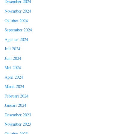
Desember 2024
November 2024
Oktober 2024
September 2024
Agustus 2024
Juli 2024
Juni 2024
Mei 2024
April 2024
Maret 2024
Februari 2024
Januari 2024
Desember 2023
November 2023
Oktober 2023