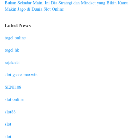
Bukan Sekadar Main, Ini Dia Strategi dan Mindset yang Bikin Kamu
Makin Jago di Dunia Slot Online
Latest News
togel online
togel hk
rajakadal
slot gacor maxwin
SENI108
slot online
slot88
slot
slot