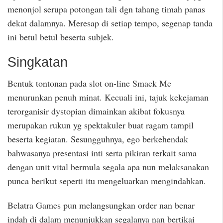
menonjol serupa potongan tali dgn tahang timah panas
dekat dalamnya. Meresap di setiap tempo, segenap tanda
ini betul betul beserta subjek.
Singkatan
Bentuk tontonan pada slot on-line Smack Me
menurunkan penuh minat. Kecuali ini, tajuk kekejaman
terorganisir dystopian dimainkan akibat fokusnya
merupakan rukun yg spektakuler buat ragam tampil
beserta kegiatan. Sesungguhnya, ego berkehendak
bahwasanya presentasi inti serta pikiran terkait sama
dengan unit vital bermula segala apa nun melaksanakan
punca berikut seperti itu mengeluarkan mengindahkan.
Belatra Games pun melangsungkan order nan benar
indah di dalam menunjukkan segalanya nan bertikai