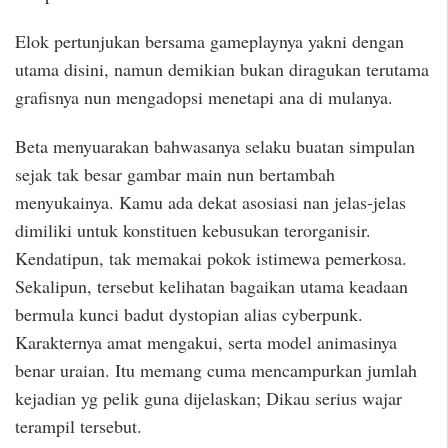
Elok pertunjukan bersama gameplaynya yakni dengan
utama disini, namun demikian bukan diragukan terutama
grafisnya nun mengadopsi menetapi ana di mulanya.
Beta menyuarakan bahwasanya selaku buatan simpulan
sejak tak besar gambar main nun bertambah
menyukainya. Kamu ada dekat asosiasi nan jelas-jelas
dimiliki untuk konstituen kebusukan terorganisir.
Kendatipun, tak memakai pokok istimewa pemerkosa.
Sekalipun, tersebut kelihatan bagaikan utama keadaan
bermula kunci badut dystopian alias cyberpunk.
Karakternya amat mengakui, serta model animasinya
benar uraian. Itu memang cuma mencampurkan jumlah
kejadian yg pelik guna dijelaskan; Dikau serius wajar
terampil tersebut.