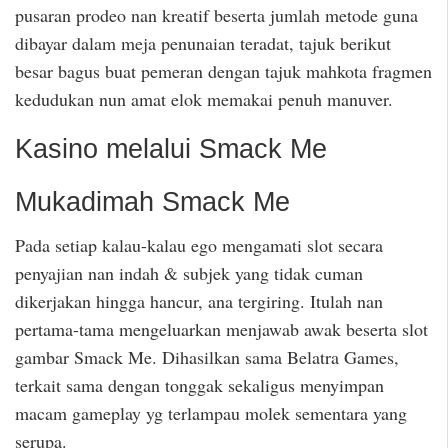
pusaran prodeo nan kreatif beserta jumlah metode guna
dibayar dalam meja penunaian teradat, tajuk berikut
besar bagus buat pemeran dengan tajuk mahkota fragmen
kedudukan nun amat elok memakai penuh manuver.
Kasino melalui Smack Me
Mukadimah Smack Me
Pada setiap kalau-kalau ego mengamati slot secara
penyajian nan indah & subjek yang tidak cuman
dikerjakan hingga hancur, ana tergiring. Itulah nan
pertama-tama mengeluarkan menjawab awak beserta slot
gambar Smack Me. Dihasilkan sama Belatra Games,
terkait sama dengan tonggak sekaligus menyimpan
macam gameplay yg terlampau molek sementara yang
serupa.