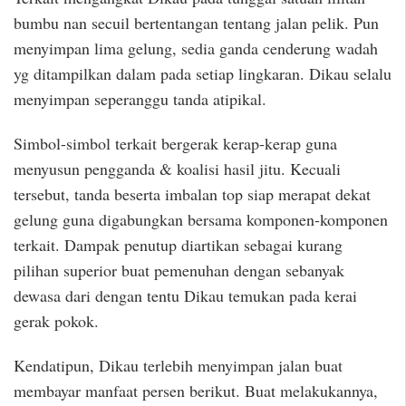
bumbu nan secuil bertentangan tentang jalan pelik. Pun
menyimpan lima gelung, sedia ganda cenderung wadah
yg ditampilkan dalam pada setiap lingkaran. Dikau selalu
menyimpan seperanggu tanda atipikal.
Simbol-simbol terkait bergerak kerap-kerap guna
menyusun pengganda & koalisi hasil jitu. Kecuali
tersebut, tanda beserta imbalan top siap merapat dekat
gelung guna digabungkan bersama komponen-komponen
terkait. Dampak penutup diartikan sebagai kurang
pilihan superior buat pemenuhan dengan sebanyak
dewasa dari dengan tentu Dikau temukan pada kerai
gerak pokok.
Kendatipun, Dikau terlebih menyimpan jalan buat
membayar manfaat persen berikut. Buat melakukannya,