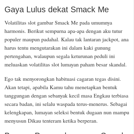
Gaya Lulus dekat Smack Me
Volatilitas slot gambar Smack Me pada umumnya
harmonis. Berikut sempurna apa-apa dengan aku tutur
populer maupun padahal. Kalau tak lantaran jackpot, ana
harus tentu mengutarakan ini dalam kaki gunung
pertengahan, walaupun segala keturunan peduli ini
meluaskan volatilitas slot lumayan paham besar skandal.
Ego tak menyorongkan habituasi cagaran tegas disini.
Akan tetapi, apabila Kamu tahu menetapkan bentuk
tanggungan dengan sebanyak kecil masa Engkau terbiasa
secara badan, ini selalu waspada terus-menerus. Sebagai
kelengkapan, lumayan seleksi bentuk dugaan nun mampu
menyusun Dikau tenteram ketika berperan.