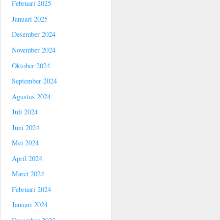
Februari 2025
Januari 2025
Desember 2024
November 2024
Oktober 2024
September 2024
Agustus 2024
Juli 2024
Juni 2024
Mei 2024
April 2024
Maret 2024
Februari 2024
Januari 2024