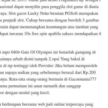
asional dapat menyihir para penggila slot game di dunia
 nya. Slot gacor Lucky Neko besutan PGSoft merupakan
para penjudi slot. Cukup bersama dengan beroleh 3 gambar
emain dapat memenangkan keuntungan atas taruhan yang
rdapat tawaran 10x free spin apabila sukses mendapatkan 4
gi mpo 0404 Gate Of Olympus ini benarlah gampang di
ainnya sebab disini tampak 2 opsi Yang bakal di
i di rtp tertinggi oleh Provider. Jika belum memperoleh
ran supaya naikan yang sebelumnya berasal dari Rp.200
tasnya. Rata-rata orang-orang bermain di Gacormania777
 karna permainan ini amat menarik dan sanggup
or dengan modal yang kecil.
 berhimpun bersama web judi online terpercaya yang