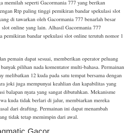
uga memilah seperti Gacormania 777 yang berikan
ngan Rtp paling tinggi pemikiran bandar spekulasi slot
 yang di tawarkan oleh Gacormania 777 benarlah besar
 slot online yang lain. Alhasil Gacormania 777
a pemikiran bandar spekulasi slot online terutuh nomor 1
an pemain dapat sesuai, memberikan operator peluang
i banyak pilihan nada komentator multi-bahasa. Permainan
y melibatkan 12 kuda pada satu tempat bersama dengan
ara joki juga mempunyai keahlian dan kapabilitas yang
si balapan nyata yang sangat dibutuhkan. Mekanisme
a kuda tidak berlari di jalur, membiarkan mereka
sal dari drafting. Permainan ini dapat menambah
ng tidak tetap memimpin dari awal.
agmatic Gacor