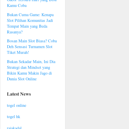
Kamu Coba
Bukan Cuma Game: Kenapa
Slot Pilihan Komunitas Jadi
Tempat Main yang Beda
Rasanya?
Bosan Main Slot Biasa? Coba
Deh Sensasi Turnamen Slot
Tiket Murah!
Bukan Sekadar Main, Ini Dia
Strategi dan Mindset yang
Bikin Kamu Makin Jago di
Dunia Slot Online
Latest News
togel online
togel hk
rajakadal