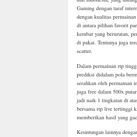
Gaming dengan taraf intern
dengan kualitas permainan
di antara pilihan favorit 
kembar yang berurutan, p
di pakai. Tentunya juga te
scatter.
Dalam permainan rtp ting
prediksi didalam pola berm
serahkan oleh permainan in
juga free dalam 500x puta
jadi naik 1 tingkatan di a
bersama rtp live tertinggi
memberikan hasil yang gac
Keuntungan lainnya dengan