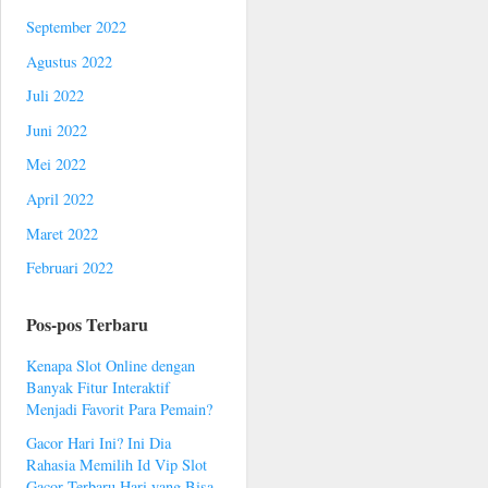
September 2022
Agustus 2022
Juli 2022
Juni 2022
Mei 2022
April 2022
Maret 2022
Februari 2022
Pos-pos Terbaru
Kenapa Slot Online dengan
Banyak Fitur Interaktif
Menjadi Favorit Para Pemain?
Gacor Hari Ini? Ini Dia
Rahasia Memilih Id Vip Slot
Gacor Terbaru Hari yang Bisa