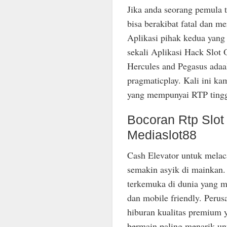
Jika anda seorang pemula 
bisa berakibat fatal dan me
Aplikasi pihak kedua yang
sekali Aplikasi Hack Slot
Hercules and Pegasus adaal
pragmaticplay. Kali ini k
yang mempunyai RTP tingg
Bocoran Rtp Slot 
Mediaslot88
Cash Elevator untuk melaca
semakin asyik di mainkan.
terkemuka di dunia yang m
dan mobile friendly. Peru
hiburan kualitas premium 
bermain paling menarik u